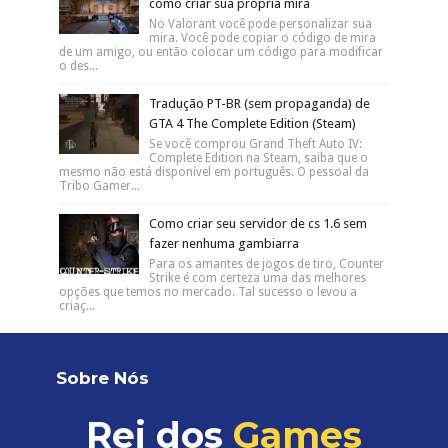
como criar sua própria mira
No Valorant você pode personalizar sua
mira. Você pode copiar o código de mira
de um amigo, ou então colocar um código para modificar
o des...
Tradução PT-BR (sem propaganda) de
GTA 4 The Complete Edition (Steam)
Se você comprou Grand Theft Auto IV:
Complete Edition na Steam, saiba que o
mesmo não está disponível em português. O pessoal da
Tribo Gamer...
Como criar seu servidor de cs 1.6 sem
fazer nenhuma gambiarra
Para os amantes de jogos de tiro, Counter
Strike é com certeza uma das melhores
opções que temos no mercado. Tal sucesso o levou a
criaç...
Sobre Nós
Rei dos
Games