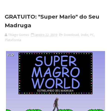
GRATUITO: "Super Mario" do Seu
Madruga
Thiago Gomes
janeiro 22, 2019
Download
,
Indie
,
PC
,
Plataforma