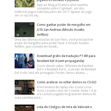
Aqui no blog já fizemos uma resenha
completa sobre CupHead , um dos
melhores jogos indie lançados em 2017. Apesar do jogo
ser co-op (ou sej...
Como ganhar poder de mergulho em
GTA San Andreas (Missão Assalto
Anfíbio)
Uma das últimas missões de San Fiero, você precisará ter
poder de mergulho para poder fazer a missão Assalto
Anfíbio, que consiste em invadi...
Download grátis da tradução PT-BR para
Resident Evil 4 (sem propaganda)
Como devem saber, diferente de Resident
Evil 5 e Resident Evil 6 , a versão de Resident
Evil 4 não está em português. Porém, temos abaixo ...
Como acelerar ou voltar demos no CS:GO
A ferramenta de replay não é uma coisa
nova. Lá pelos idos do Counter Strike 1.6 já
era comum jogadores gravarem demos de
suas partidas para...
Lista de Códigos de mira de Valorant e