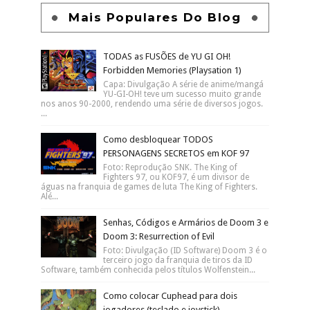
Mais Populares Do Blog
TODAS as FUSÕES de YU GI OH!
Forbidden Memories (Playsation 1)
Capa: Divulgação A série de anime/mangá
YU-GI-OH! teve um sucesso muito grande
nos anos 90-2000, rendendo uma série de diversos jogos.
...
Como desbloquear TODOS
PERSONAGENS SECRETOS em KOF 97
Foto: Reprodução SNK. The King of
Fighters 97, ou KOF97, é um divisor de
águas na franquia de games de luta The King of Fighters.
Alé...
Senhas, Códigos e Armários de Doom 3 e
Doom 3: Resurrection of Evil
Foto: Divulgação (ID Software) Doom 3 é o
terceiro jogo da franquia de tiros da ID
Software, também conhecida pelos títulos Wolfenstein...
Como colocar Cuphead para dois
jogadores (teclado e joystick)