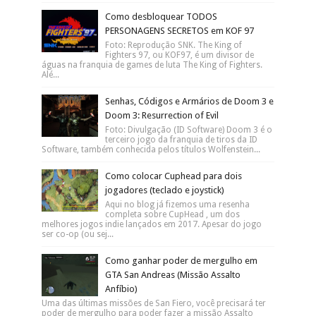
Como desbloquear TODOS
PERSONAGENS SECRETOS em KOF 97
Foto: Reprodução SNK. The King of
Fighters 97, ou KOF97, é um divisor de
águas na franquia de games de luta The King of Fighters.
Alé...
Senhas, Códigos e Armários de Doom 3 e
Doom 3: Resurrection of Evil
Foto: Divulgação (ID Software) Doom 3 é o
terceiro jogo da franquia de tiros da ID
Software, também conhecida pelos títulos Wolfenstein...
Como colocar Cuphead para dois
jogadores (teclado e joystick)
Aqui no blog já fizemos uma resenha
completa sobre CupHead , um dos
melhores jogos indie lançados em 2017. Apesar do jogo
ser co-op (ou sej...
Como ganhar poder de mergulho em
GTA San Andreas (Missão Assalto
Anfíbio)
Uma das últimas missões de San Fiero, você precisará ter
poder de mergulho para poder fazer a missão Assalto