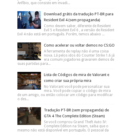
Anfíbio, que consiste em invadi...
Download grátis da tradução PT-BR para
Resident Evil 4 (sem propaganda)
Como devem saber, diferente de Resident
Evil 5 e Resident Evil 6 , a versão de Resident
Evil 4 não está em português. Porém, temos abaixo ...
Como acelerar ou voltar demos no CS:GO
A ferramenta de replay não é uma coisa
nova. Lá pelos idos do Counter Strike 1.6 já
era comum jogadores gravarem demos de
suas partidas para...
Lista de Códigos de mira de Valorant e
como criar sua própria mira
No Valorant você pode personalizar sua
mira. Você pode copiar o código de mira
de um amigo, ou então colocar um código para modificar
o des...
Tradução PT-BR (sem propaganda) de
GTA 4 The Complete Edition (Steam)
Se você comprou Grand Theft Auto IV:
Complete Edition na Steam, saiba que o
mesmo não está disponível em português. O pessoal da