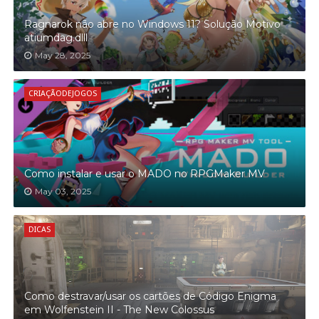
Ragnarok não abre no Windows 11? Solução Motivo
atiumdag.dlll
May 28, 2025
CRIAÇÃODEJOGOS
Como instalar e usar o MADO no RPGMaker MV
May 03, 2025
DICAS
Como destravar/usar os cartões de Código Enigma
em Wolfenstein II - The New Colossus