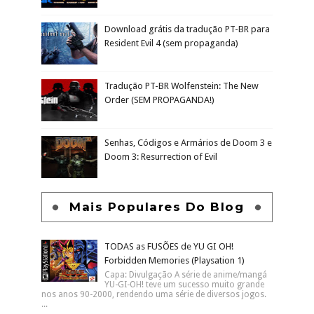
Download grátis da tradução PT-BR para
Resident Evil 4 (sem propaganda)
Tradução PT-BR Wolfenstein: The New
Order (SEM PROPAGANDA!)
Senhas, Códigos e Armários de Doom 3 e
Doom 3: Resurrection of Evil
Mais Populares Do Blog
TODAS as FUSÕES de YU GI OH!
Forbidden Memories (Playsation 1)
Capa: Divulgação A série de anime/mangá
YU-GI-OH! teve um sucesso muito grande
nos anos 90-2000, rendendo uma série de diversos jogos.
...