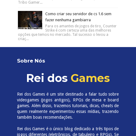
Tribo Gamer...
Como criar seu servidor de cs 1.6 sem
fazer nenhuma gambiarra
Para os amantes de jogos de tiro, Counter
Strike é com certeza uma das melhores
opções que temos no mercado. Tal sucesso o levou a
criaç...
Sobre Nós
Rei dos
Games
Rei dos Games é um site destinado a falar tudo sobre
videogames (jogos antigos), RPGs de mesa e board
games. Além disso, trazemos tutoriais, dicas, cheats de
quem realmente experimentou essas mídias, trazendo
também boas recomendações.
Rei dos Games é o único blog dedicado a três tipos de
jogos diferentes (eletrônicos, de tabuleiro e RPGs). Se