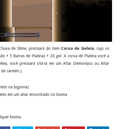
Chuva de Slime, precisará do item
Coroa de Geleia
, cujo os
bi + 5 Barras de Platina) + 20
gel
. A coroa de Platina você a
eia, você precisará criá-la em um Altar Demoníaco ou Altar
 de carmim.)
(Feito na bigorna)
Feito em um altar encontrado no bioma
lquer bioma.