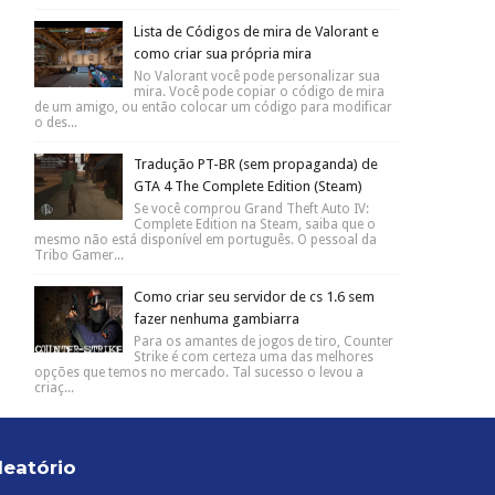
Lista de Códigos de mira de Valorant e
como criar sua própria mira
No Valorant você pode personalizar sua
mira. Você pode copiar o código de mira
de um amigo, ou então colocar um código para modificar
o des...
Tradução PT-BR (sem propaganda) de
GTA 4 The Complete Edition (Steam)
Se você comprou Grand Theft Auto IV:
Complete Edition na Steam, saiba que o
mesmo não está disponível em português. O pessoal da
Tribo Gamer...
Como criar seu servidor de cs 1.6 sem
fazer nenhuma gambiarra
Para os amantes de jogos de tiro, Counter
Strike é com certeza uma das melhores
opções que temos no mercado. Tal sucesso o levou a
criaç...
leatório