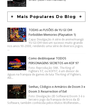
Mais Populares Do Blog
TODAS as FUSÕES de YU GI OH!
Forbidden Memories (Playsation 1)
Capa: Divulgação A série de anime/mangá
YU-GI-OH! teve um sucesso muito grande
nos anos 90-2000, rendendo uma série de diversos jogos.
...
Como desbloquear TODOS
PERSONAGENS SECRETOS em KOF 97
Foto: Reprodução SNK. The King of
Fighters 97, ou KOF97, é um divisor de
águas na franquia de games de luta The King of Fighters.
Alé...
Senhas, Códigos e Armários de Doom 3 e
Doom 3: Resurrection of Evil
Foto: Divulgação (ID Software) Doom 3 é o
terceiro jogo da franquia de tiros da ID
Software, também conhecida pelos títulos Wolfenstein...