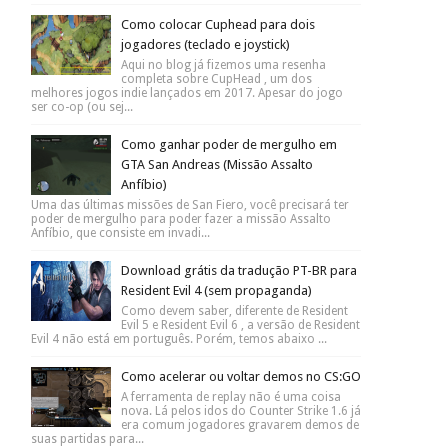
Como colocar Cuphead para dois
jogadores (teclado e joystick)
Aqui no blog já fizemos uma resenha
completa sobre CupHead , um dos
melhores jogos indie lançados em 2017. Apesar do jogo
ser co-op (ou sej...
Como ganhar poder de mergulho em
GTA San Andreas (Missão Assalto
Anfíbio)
Uma das últimas missões de San Fiero, você precisará ter
poder de mergulho para poder fazer a missão Assalto
Anfíbio, que consiste em invadi...
Download grátis da tradução PT-BR para
Resident Evil 4 (sem propaganda)
Como devem saber, diferente de Resident
Evil 5 e Resident Evil 6 , a versão de Resident
Evil 4 não está em português. Porém, temos abaixo ...
Como acelerar ou voltar demos no CS:GO
A ferramenta de replay não é uma coisa
nova. Lá pelos idos do Counter Strike 1.6 já
era comum jogadores gravarem demos de
suas partidas para...