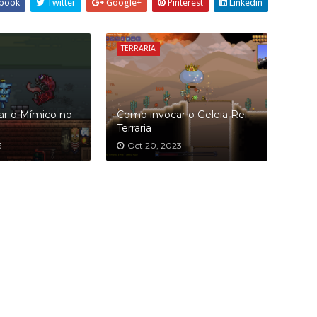
book
Twitter
Google+
Pinterest
Linkedin
TERRARIA
ar o Mímico no
Como invocar o Geleia Rei -
Terraria
3
Oct 20, 2023