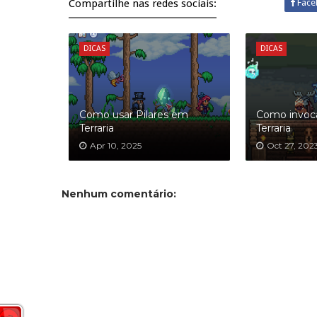
Compartilhe nas redes sociais:
Face
DICAS
DICAS
Como usar Pilares em
Como invoc
Terraria
Terraria
Apr 10, 2025
Oct 27, 202
Nenhum comentário: