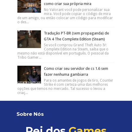
como criar sua própria mira
No Valorant você pode personalizar sua
mira. Você pode copiar o código de mira
de um amigo, ou então colocar um código para modificar
o des...
Tradução PT-BR (sem propaganda) de
GTA 4 The Complete Edition (Steam)
Se você comprou Grand Theft Auto IV:
Complete Edition na Steam, saiba que o
mesmo não está disponível em português. O pessoal da
Tribo Gamer...
Como criar seu servidor de cs 1.6 sem
fazer nenhuma gambiarra
Para os amantes de jogos de tiro, Counter
Strike é com certeza uma das melhores
opções que temos no mercado. Tal sucesso o levou a
criaç...
Sobre Nós
Rei dos
Games