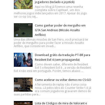
jogadores (teclado e joystick)
Aqui no blog já fizemos uma resenha
completa sobre CupHead , um dos
melhores jogos indie lançados em 2017. Apesar do jogo
ser co-op (ou sej...
Como ganhar poder de mergulho em
GTA San Andreas (Missão Assalto
Anfíbio)
Uma das últimas missões de San Fiero, você precisará ter
poder de mergulho para poder fazer a missão Assalto
Anfíbio, que consiste em invadi...
Download grátis da tradução PT-BR para
Resident Evil 4 (sem propaganda)
Como devem saber, diferente de Resident
Evil 5 e Resident Evil 6 , a versão de Resident
Evil 4 não está em português. Porém, temos abaixo ...
Como acelerar ou voltar demos no CS:GO
A ferramenta de replay não é uma coisa
nova. Lá pelos idos do Counter Strike 1.6 já
era comum jogadores gravarem demos de
suas partidas para...
Lista de Códigos de mira de Valorant e