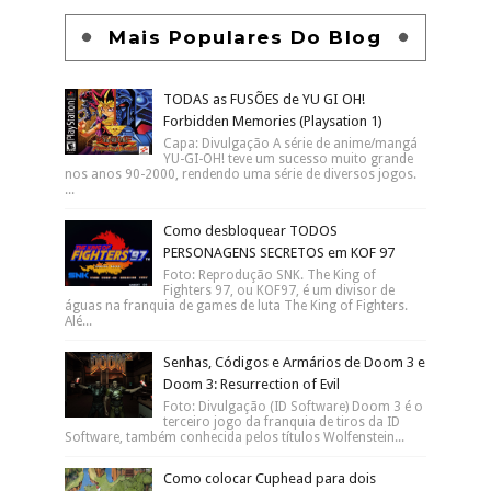
Mais Populares Do Blog
TODAS as FUSÕES de YU GI OH!
Forbidden Memories (Playsation 1)
Capa: Divulgação A série de anime/mangá
YU-GI-OH! teve um sucesso muito grande
nos anos 90-2000, rendendo uma série de diversos jogos.
...
Como desbloquear TODOS
PERSONAGENS SECRETOS em KOF 97
Foto: Reprodução SNK. The King of
Fighters 97, ou KOF97, é um divisor de
águas na franquia de games de luta The King of Fighters.
Alé...
Senhas, Códigos e Armários de Doom 3 e
Doom 3: Resurrection of Evil
Foto: Divulgação (ID Software) Doom 3 é o
terceiro jogo da franquia de tiros da ID
Software, também conhecida pelos títulos Wolfenstein...
Como colocar Cuphead para dois