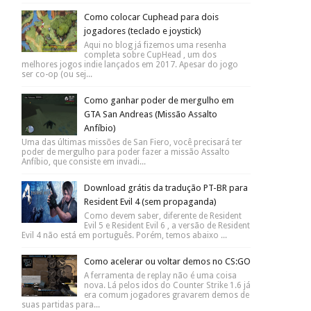
Como colocar Cuphead para dois
jogadores (teclado e joystick)
Aqui no blog já fizemos uma resenha
completa sobre CupHead , um dos
melhores jogos indie lançados em 2017. Apesar do jogo
ser co-op (ou sej...
Como ganhar poder de mergulho em
GTA San Andreas (Missão Assalto
Anfíbio)
Uma das últimas missões de San Fiero, você precisará ter
poder de mergulho para poder fazer a missão Assalto
Anfíbio, que consiste em invadi...
Download grátis da tradução PT-BR para
Resident Evil 4 (sem propaganda)
Como devem saber, diferente de Resident
Evil 5 e Resident Evil 6 , a versão de Resident
Evil 4 não está em português. Porém, temos abaixo ...
Como acelerar ou voltar demos no CS:GO
A ferramenta de replay não é uma coisa
nova. Lá pelos idos do Counter Strike 1.6 já
era comum jogadores gravarem demos de
suas partidas para...