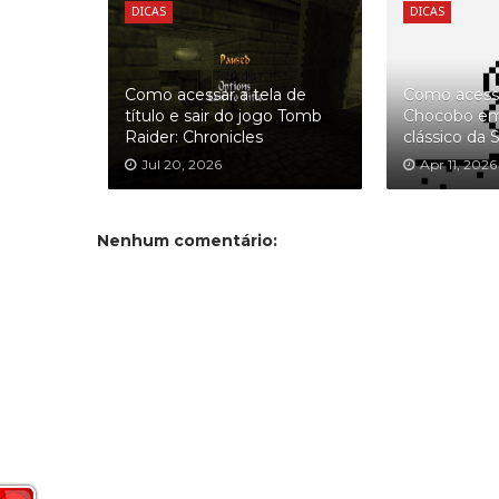
DICAS
DICAS
Como acessar a tela de
Como acess
título e sair do jogo Tomb
Chocobo em 
Raider: Chronicles
clássico da
Jul 20, 2026
Apr 11, 2026
Nenhum comentário: