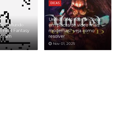
DICAS
Unreal Gold não funciona
ar o Mundo
em placas de vídeo mais
Final Fantasy
modernas? veja como
 Steam
resolver
Nov 01, 2025