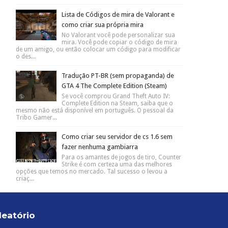
Lista de Códigos de mira de Valorant e
como criar sua própria mira
No Valorant você pode personalizar sua
mira. Você pode copiar o código de mira
de um amigo, ou então colocar um código para modificar
o des...
Tradução PT-BR (sem propaganda) de
GTA 4 The Complete Edition (Steam)
Se você comprou Grand Theft Auto IV:
Complete Edition na Steam, saiba que o
mesmo não está disponível em português. O pessoal da
Tribo Gamer...
Como criar seu servidor de cs 1.6 sem
fazer nenhuma gambiarra
Para os amantes de jogos de tiro, Counter
Strike é com certeza uma das melhores
opções que temos no mercado. Tal sucesso o levou a
criaç...
leatório