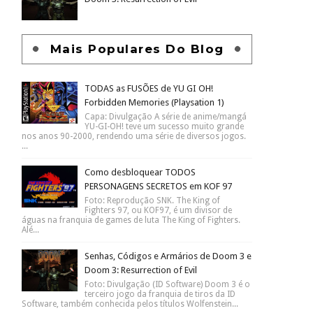
Mais Populares Do Blog
TODAS as FUSÕES de YU GI OH!
Forbidden Memories (Playsation 1)
Capa: Divulgação A série de anime/mangá
YU-GI-OH! teve um sucesso muito grande
nos anos 90-2000, rendendo uma série de diversos jogos.
...
Como desbloquear TODOS
PERSONAGENS SECRETOS em KOF 97
Foto: Reprodução SNK. The King of
Fighters 97, ou KOF97, é um divisor de
águas na franquia de games de luta The King of Fighters.
Alé...
Senhas, Códigos e Armários de Doom 3 e
Doom 3: Resurrection of Evil
Foto: Divulgação (ID Software) Doom 3 é o
terceiro jogo da franquia de tiros da ID
Software, também conhecida pelos títulos Wolfenstein...