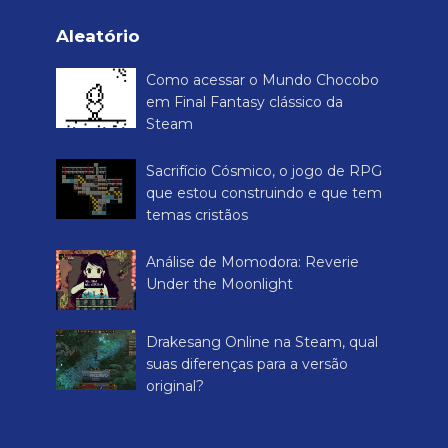
Cry e gostei
Irmãos do Gelo e Fogo, o mais
novo suplemento GRATUITO para
o RPG de Inclusão Reino Mágico
dos Pinguins
Análise de Final Fantasy VIII
clássico
Aleatório
Como acessar o Mundo Chocobo
em Final Fantasy clássico da
Steam
Sacrifício Cósmico, o jogo de RPG
que estou construindo e que tem