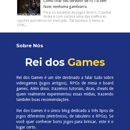
Lista de Códigos de mira de Valorant e
como criar sua própria mira
No Valorant você pode personalizar sua
mira. Você pode copiar o código de mira
de um amigo, ou então colocar um código para modificar
o des...
Tradução PT-BR (sem propaganda) de
GTA 4 The Complete Edition (Steam)
Se você comprou Grand Theft Auto IV:
Complete Edition na Steam, saiba que o
mesmo não está disponível em português. O pessoal da
Tribo Gamer...
Como criar seu servidor de cs 1.6 sem
fazer nenhuma gambiarra
Para os amantes de jogos de tiro, Counter
Strike é com certeza uma das melhores
opções que temos no mercado. Tal sucesso o levou a
criaç...
Sobre Nós