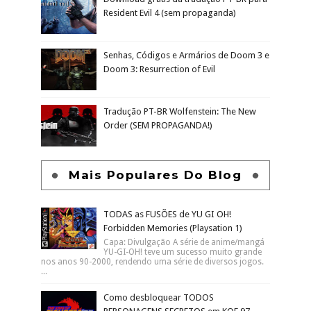
Mais Acessados Da Semana
TODAS as FUSÕES de YU GI OH!
Forbidden Memories (Playsation 1)
Como desbloquear TODOS
PERSONAGENS SECRETOS em KOF 97
Download grátis da tradução PT-BR para
Resident Evil 4 (sem propaganda)
Senhas, Códigos e Armários de Doom 3 e
Doom 3: Resurrection of Evil
Tradução PT-BR Wolfenstein: The New
Order (SEM PROPAGANDA!)