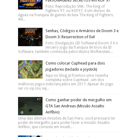
Mais Populares Do Blog
TODAS as FUSÕES de YU GI OH!
Forbidden Memories (Playsation 1)
Capa: Divulgação A série de anime/mangá
YU-GI-OH! teve um sucesso muito grande
nos anos 90-2000, rendendo uma série de diversos jogos.
...
Como desbloquear TODOS
PERSONAGENS SECRETOS em KOF 97
Foto: Reprodução SNK. The King of
Fighters 97, ou KOF97, é um divisor de
águas na franquia de games de luta The King of Fighters.
Alé...
Senhas, Códigos e Armários de Doom 3 e
Doom 3: Resurrection of Evil
Foto: Divulgação (ID Software) Doom 3 é o
terceiro jogo da franquia de tiros da ID
Software, também conhecida pelos títulos Wolfenstein...