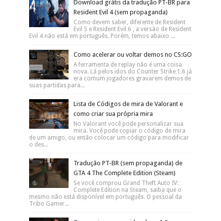
Como colocar Cuphead para dois
jogadores (teclado e joystick)
Aqui no blog já fizemos uma resenha
completa sobre CupHead , um dos
melhores jogos indie lançados em 2017. Apesar do jogo
ser co-op (ou sej...
Como ganhar poder de mergulho em
GTA San Andreas (Missão Assalto
Anfíbio)
Uma das últimas missões de San Fiero, você precisará ter
poder de mergulho para poder fazer a missão Assalto
Anfíbio, que consiste em invadi...
Download grátis da tradução PT-BR para
Resident Evil 4 (sem propaganda)
Como devem saber, diferente de Resident
Evil 5 e Resident Evil 6 , a versão de Resident
Evil 4 não está em português. Porém, temos abaixo ...
Como acelerar ou voltar demos no CS:GO
A ferramenta de replay não é uma coisa
nova. Lá pelos idos do Counter Strike 1.6 já
era comum jogadores gravarem demos de
suas partidas para...