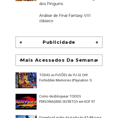
RECENTE
ALEATÓRIO
Como acessar a tela de título e
sair do jogo Tomb Raider:
Chronicles
Experimentei o primeiro Devil
May Cry e gostei
Irmãos do Gelo e Fogo, o mais
novo suplemento GRATUITO para
o RPG de Inclusão Reino Mágico
dos Pinguins
Análise de Final Fantasy VIII
clássico
Publicidade