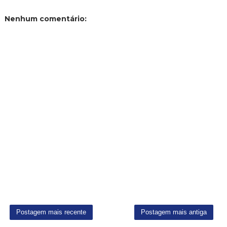
Como rodar as músicas do Quake 2 original na Gog
Dec 21, 2024
DOWNLOAD
Tradução em Português Brasil de Legacy of Kain:
Defiance
Dec 10, 2024
Nenhum comentário: