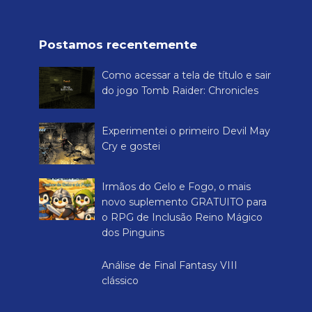
Rei dos
Games
Rei dos Games é um site destinado a falar tudo sobre
videogames (jogos antigos), RPGs de mesa e board
games. Além disso, trazemos tutoriais, dicas, cheats de
quem realmente experimentou essas mídias, trazendo
também boas recomendações.
Rei dos Games é o único blog dedicado a três tipos de
jogos diferentes (eletrônicos, de tabuleiro e RPGs). Se
você quer conhecer bons jogos para brincar, este é o
lugar certo.
Postamos recentemente
Como acessar a tela de título e sair
do jogo Tomb Raider: Chronicles
Experimentei o primeiro Devil May