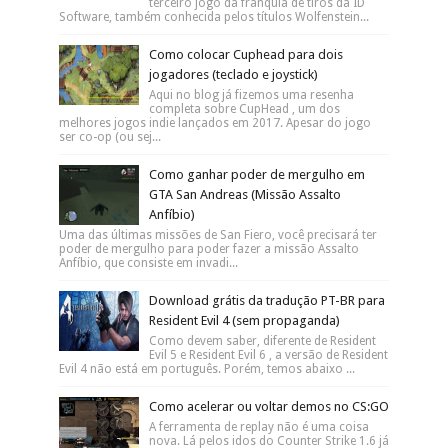
terceiro jogo da franquia de tiros da ID
Software, também conhecida pelos títulos Wolfenstein...
Como colocar Cuphead para dois
jogadores (teclado e joystick)
Aqui no blog já fizemos uma resenha
completa sobre CupHead , um dos
melhores jogos indie lançados em 2017. Apesar do jogo
ser co-op (ou sej...
Como ganhar poder de mergulho em
GTA San Andreas (Missão Assalto
Anfíbio)
Uma das últimas missões de San Fiero, você precisará ter
poder de mergulho para poder fazer a missão Assalto
Anfíbio, que consiste em invadi...
Download grátis da tradução PT-BR para
Resident Evil 4 (sem propaganda)
Como devem saber, diferente de Resident
Evil 5 e Resident Evil 6 , a versão de Resident
Evil 4 não está em português. Porém, temos abaixo ...
Como acelerar ou voltar demos no CS:GO
A ferramenta de replay não é uma coisa
nova. Lá pelos idos do Counter Strike 1.6 já