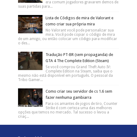
era comum jogadores gravarem demos de
suas partidas para...
Lista de Códigos de mira de Valorant e
como criar sua própria mira
No Valorant você pode personalizar sua
mira. Você pode copiar o código de mira
de um amigo, ou então colocar um código para modificar
o des...
Tradução PT-BR (sem propaganda) de
GTA 4 The Complete Edition (Steam)
Se você comprou Grand Theft Auto IV:
Complete Edition na Steam, saiba que o
mesmo não está disponível em português. O pessoal da
Tribo Gamer...
Como criar seu servidor de cs 1.6 sem
fazer nenhuma gambiarra
Para os amantes de jogos de tiro, Counter
Strike é com certeza uma das melhores
opções que temos no mercado. Tal sucesso o levou a
criaç...