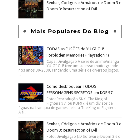
Senhas, Códigos e Armários de Doom 3 e
Doom 3: Resurrection of Evil
Mais Populares Do Blog
TODAS as FUSÕES de YU GI OH!
Forbidden Memories (Playsation 1)
Capa: Divulgação A série de anime/mangá
YU-GI-OH! teve um sucesso muito grande
nos anos 90-2000, rendendo uma série de diversos jogos.
...
Como desbloquear TODOS
PERSONAGENS SECRETOS em KOF 97
Foto: Reprodução SNK. The King of
Fighters 97, ou KOF97, é um divisor de
águas na franquia de games de luta The King of Fighters.
Alé...
Senhas, Códigos e Armários de Doom 3 e
Doom 3: Resurrection of Evil
Foto: Divulgação (ID Software) Doom 3 é o