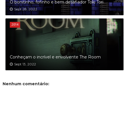
O bonitinho, fofinho e bem desafiador Toki Tori
Sept 28, 2022
2014
Conheçam o incrível e envolvente The Room
Sept 13, 2022
Nenhum comentário: