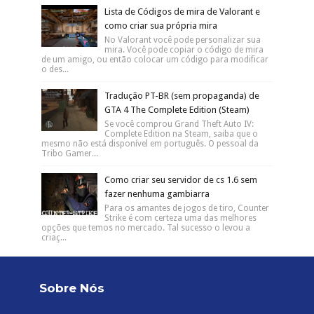
Lista de Códigos de mira de Valorant e
como criar sua própria mira
No Valorant você pode personalizar sua
mira. Você pode copiar o código de mira
de um amigo, ou então colocar um código para modificar
o des...
Tradução PT-BR (sem propaganda) de
GTA 4 The Complete Edition (Steam)
Se você comprou Grand Theft Auto IV:
Complete Edition na Steam, saiba que o
mesmo não está disponível em português. O pessoal da
Tribo Gamer...
Como criar seu servidor de cs 1.6 sem
fazer nenhuma gambiarra
Para os amantes de jogos de tiro, Counter
Strike é com certeza uma das melhores
opções que temos no mercado. Tal sucesso o levou a
criaç...
Sobre Nós