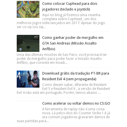
Como colocar Cuphead para dois
jogadores (teclado e joystick)
Aqui no blog já fizemos uma resenha
completa sobre CupHead , um dos
melhores jogos indie lançados em 2017. Apesar do jogo
ser co-op (ou sej...
Como ganhar poder de mergulho em
GTA San Andreas (Missão Assalto
Anfíbio)
Uma das últimas missões de San Fiero, você precisará ter
poder de mergulho para poder fazer a missão Assalto
Anfíbio, que consiste em invadi...
Download grátis da tradução PT-BR para
Resident Evil 4 (sem propaganda)
Como devem saber, diferente de Resident
Evil 5 e Resident Evil 6 , a versão de Resident
Evil 4 não está em português. Porém, temos abaixo ...
Como acelerar ou voltar demos no CS:GO
A ferramenta de replay não é uma coisa
nova. Lá pelos idos do Counter Strike 1.6 já
era comum jogadores gravarem demos de
suas partidas para...