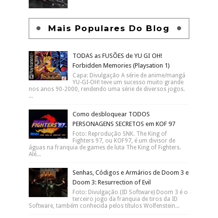
Mais Populares Do Blog
TODAS as FUSÕES de YU GI OH!
Forbidden Memories (Playsation 1)
Capa: Divulgação A série de anime/mangá
YU-GI-OH! teve um sucesso muito grande
nos anos 90-2000, rendendo uma série de diversos jogos.
...
Como desbloquear TODOS
PERSONAGENS SECRETOS em KOF 97
Foto: Reprodução SNK. The King of
Fighters 97, ou KOF97, é um divisor de
águas na franquia de games de luta The King of Fighters.
Alé...
Senhas, Códigos e Armários de Doom 3 e
Doom 3: Resurrection of Evil
Foto: Divulgação (ID Software) Doom 3 é o
terceiro jogo da franquia de tiros da ID
Software, também conhecida pelos títulos Wolfenstein...