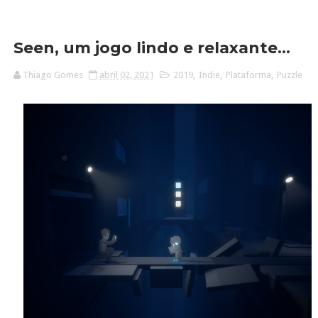
Seen, um jogo lindo e relaxante...
Thiago Gomes
abril 02, 2021
2019
,
Indie
,
Plataforma
,
Puzzle