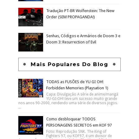
Tradução PT-BR Wolfenstein: The New
Order (SEM PROPAGANDA!)
Senhas, Códigos e Armários de Doom 3 e
Doom 3: Resurrection of Evil
Mais Populares Do Blog
TODAS as FUSÕES de YU GI OH!
Forbidden Memories (Playsation 1)
Capa: Divulgação A série de anime/mangá
YU-GI-OH! teve um sucesso muito grande
nos anos 90-2000, rendendo uma série de diversos jogos.
...
Como desbloquear TODOS
PERSONAGENS SECRETOS em KOF 97
Foto: Reprodução SNK. The King of
Fighters 97, ou KOF97, é um divisor de