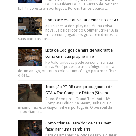
Evil 5 e Resident Evil 6 , a versão de Resident
Evil 4 não está em português. Porém, temos abaixo ...
Como acelerar ou voltar demos no CS:GO
A ferramenta de replay não é uma coisa
nova. Lá pelos idos do Counter Strike 1.6 já
era comum jogadores gravarem demos de
suas partidas para...
Lista de Códigos de mira de Valorant e
como criar sua própria mira
No Valorant você pode personalizar sua
mira. Você pode copiar o código de mira
de um amigo, ou então colocar um código para modificar
o des...
Tradução PT-BR (sem propaganda) de
GTA 4 The Complete Edition (Steam)
Se você comprou Grand Theft Auto IV:
Complete Edition na Steam, saiba que o
mesmo não está disponível em português. O pessoal da
Tribo Gamer...
Como criar seu servidor de cs 1.6 sem
fazer nenhuma gambiarra
Para os amantes de jogos de tiro, Counter