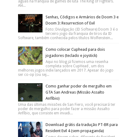
águas na franquia de games de luta The King of Fighters.
Alé...
Senhas, Códigos e Armários de Doom 3 e
Doom 3: Resurrection of Evil
Foto: Divulgação (ID Software) Doom 3 é o
terceiro jogo da franquia de tiros da ID
Software, também conhecida pelos títulos Wolfenstein...
Como colocar Cuphead para dois
jogadores (teclado e joystick)
Aqui no blog já fizemos uma resenha
completa sobre CupHead , um dos
melhores jogos indie lançados em 2017. Apesar do jogo
ser co-op (ou sej...
Como ganhar poder de mergulho em
GTA San Andreas (Missão Assalto
Anfíbio)
Uma das últimas missões de San Fiero, você precisará ter
poder de mergulho para poder fazer a missão Assalto
Anfíbio, que consiste em invadi...
Download grátis da tradução PT-BR para
Resident Evil 4 (sem propaganda)
Como devem saber, diferente de Resident