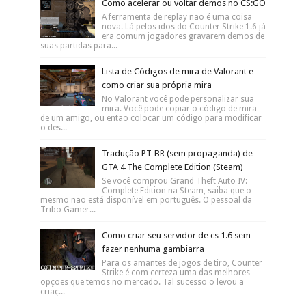
Como acelerar ou voltar demos no CS:GO
A ferramenta de replay não é uma coisa
nova. Lá pelos idos do Counter Strike 1.6 já
era comum jogadores gravarem demos de
suas partidas para...
Lista de Códigos de mira de Valorant e
como criar sua própria mira
No Valorant você pode personalizar sua
mira. Você pode copiar o código de mira
de um amigo, ou então colocar um código para modificar
o des...
Tradução PT-BR (sem propaganda) de
GTA 4 The Complete Edition (Steam)
Se você comprou Grand Theft Auto IV:
Complete Edition na Steam, saiba que o
mesmo não está disponível em português. O pessoal da
Tribo Gamer...
Como criar seu servidor de cs 1.6 sem
fazer nenhuma gambiarra
Para os amantes de jogos de tiro, Counter
Strike é com certeza uma das melhores
opções que temos no mercado. Tal sucesso o levou a
criaç...