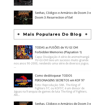
Senhas, Códigos e Armários de Doom 3 e
Doom 3: Resurrection of Evil
Mais Populares Do Blog
TODAS as FUSÕES de YU GI OH!
Forbidden Memories (Playsation 1)
Capa: Divulgação A série de anime/mangá
YU-GI-OH! teve um sucesso muito grande
nos anos 90-2000, rendendo uma série de diversos jogos.
...
Como desbloquear TODOS
PERSONAGENS SECRETOS em KOF 97
Foto: Reprodução SNK. The King of
Fighters 97, ou KOF97, é um divisor de
águas na franquia de games de luta The King of Fighters.
Alé...
Senhas, Códigos e Armários de Doom 3 e