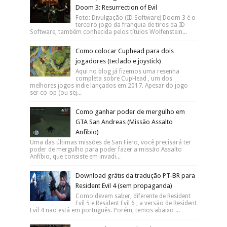
Doom 3: Resurrection of Evil
Foto: Divulgação (ID Software) Doom 3 é o
terceiro jogo da franquia de tiros da ID
Software, também conhecida pelos títulos Wolfenstein...
Como colocar Cuphead para dois
jogadores (teclado e joystick)
Aqui no blog já fizemos uma resenha
completa sobre CupHead , um dos
melhores jogos indie lançados em 2017. Apesar do jogo
ser co-op (ou sej...
Como ganhar poder de mergulho em
GTA San Andreas (Missão Assalto
Anfíbio)
Uma das últimas missões de San Fiero, você precisará ter
poder de mergulho para poder fazer a missão Assalto
Anfíbio, que consiste em invadi...
Download grátis da tradução PT-BR para
Resident Evil 4 (sem propaganda)
Como devem saber, diferente de Resident
Evil 5 e Resident Evil 6 , a versão de Resident
Evil 4 não está em português. Porém, temos abaixo ...