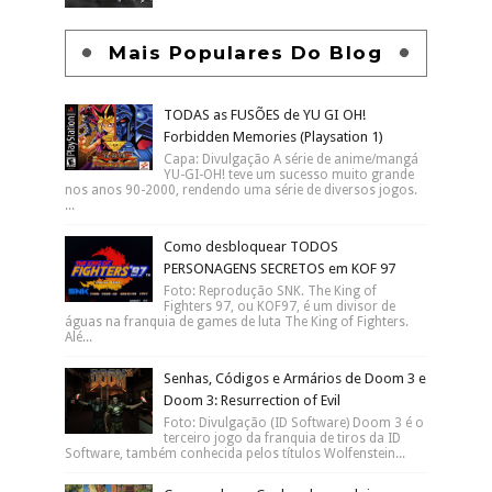
Mais Populares Do Blog
TODAS as FUSÕES de YU GI OH!
Forbidden Memories (Playsation 1)
Capa: Divulgação A série de anime/mangá
YU-GI-OH! teve um sucesso muito grande
nos anos 90-2000, rendendo uma série de diversos jogos.
...
Como desbloquear TODOS
PERSONAGENS SECRETOS em KOF 97
Foto: Reprodução SNK. The King of
Fighters 97, ou KOF97, é um divisor de
águas na franquia de games de luta The King of Fighters.
Alé...
Senhas, Códigos e Armários de Doom 3 e
Doom 3: Resurrection of Evil
Foto: Divulgação (ID Software) Doom 3 é o
terceiro jogo da franquia de tiros da ID
Software, também conhecida pelos títulos Wolfenstein...