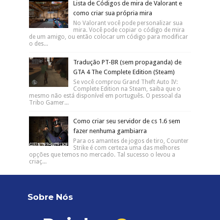
Lista de Códigos de mira de Valorant e
como criar sua própria mira
No Valorant você pode personalizar sua
mira. Você pode copiar o código de mira
de um amigo, ou então colocar um código para modificar
o des...
Tradução PT-BR (sem propaganda) de
GTA 4 The Complete Edition (Steam)
Se você comprou Grand Theft Auto IV:
Complete Edition na Steam, saiba que o
mesmo não está disponível em português. O pessoal da
Tribo Gamer...
Como criar seu servidor de cs 1.6 sem
fazer nenhuma gambiarra
Para os amantes de jogos de tiro, Counter
Strike é com certeza uma das melhores
opções que temos no mercado. Tal sucesso o levou a
criaç...
Sobre Nós