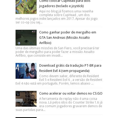
Como colocar Cuphead para dois
jogadores (teclado e joystick)
Aqui no blog já fizemos uma resenha
completa sobre CupHead , um dos
melhores jogos indie lançados em 2017. Apesar do jogo
ser co-op (ou sej...
Como ganhar poder de mergulho em
GTA San Andreas (Missão Assalto
Anfíbio)
Uma das últimas missões de San Fiero, você precisará ter
poder de mergulho para poder fazer a missão Assalto
Anfíbio, que consiste em invadi...
Download grátis da tradução PT-BR para
Resident Evil 4 (sem propaganda)
Como devem saber, diferente de Resident
Evil 5 e Resident Evil 6 , a versão de Resident
Evil 4 não está em português. Porém, temos abaixo ...
Como acelerar ou voltar demos no CS:GO
A ferramenta de replay não é uma coisa
nova. Lá pelos idos do Counter Strike 1.6 já
era comum jogadores gravarem demos de
suas partidas para...