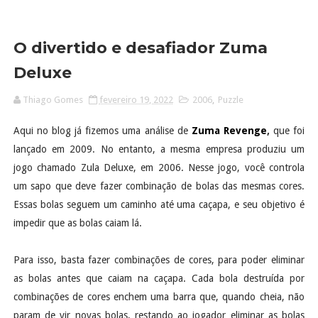
O divertido e desafiador Zuma
Deluxe
Thiago Gomes
fevereiro 19, 2022
2006
,
Puzzle
Aqui no blog já fizemos uma análise de
Zuma Revenge
,
que foi
lançado em 2009. No entanto, a mesma empresa produziu um
jogo chamado Zula Deluxe, em 2006. Nesse jogo, você controla
um sapo que deve fazer combinação de bolas das mesmas cores.
Essas bolas seguem um caminho até uma caçapa, e seu objetivo é
impedir que as bolas caiam lá.
Para isso, basta fazer combinações de cores, para poder eliminar
as bolas antes que caiam na caçapa. Cada bola destruída por
combinações de cores enchem uma barra que, quando cheia, não
param de vir novas bolas, restando ao jogador eliminar as bolas