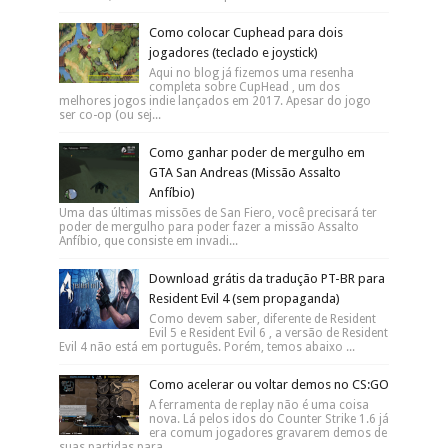
Como colocar Cuphead para dois
jogadores (teclado e joystick)
Aqui no blog já fizemos uma resenha
completa sobre CupHead , um dos
melhores jogos indie lançados em 2017. Apesar do jogo
ser co-op (ou sej...
Como ganhar poder de mergulho em
GTA San Andreas (Missão Assalto
Anfíbio)
Uma das últimas missões de San Fiero, você precisará ter
poder de mergulho para poder fazer a missão Assalto
Anfíbio, que consiste em invadi...
Download grátis da tradução PT-BR para
Resident Evil 4 (sem propaganda)
Como devem saber, diferente de Resident
Evil 5 e Resident Evil 6 , a versão de Resident
Evil 4 não está em português. Porém, temos abaixo ...
Como acelerar ou voltar demos no CS:GO
A ferramenta de replay não é uma coisa
nova. Lá pelos idos do Counter Strike 1.6 já
era comum jogadores gravarem demos de
suas partidas para...