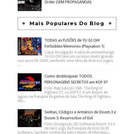
Order (SEM PROPAGANDA!)
Mais Populares Do Blog
TODAS as FUSÕES de YU GI OH!
Forbidden Memories (Playsation 1)
Capa: Divulgação A série de anime/mangá
YU-GI-OH! teve um sucesso muito grande
nos anos 90-2000, rendendo uma série de diversos jogos.
...
Como desbloquear TODOS
PERSONAGENS SECRETOS em KOF 97
Foto: Reprodução SNK. The King of
Fighters 97, ou KOF97, é um divisor de
águas na franquia de games de luta The King of Fighters.
Alé...
Senhas, Códigos e Armários de Doom 3 e
Doom 3: Resurrection of Evil
Foto: Divulgação (ID Software) Doom 3 é o
terceiro jogo da franquia de tiros da ID
Software, também conhecida pelos títulos Wolfenstein...