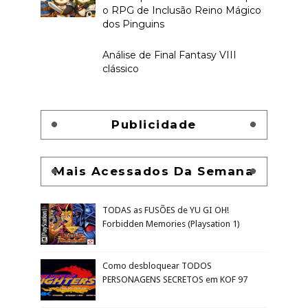
RECENTE
ALEATÓRIO
Como acessar a tela de título e
sair do jogo Tomb Raider:
Chronicles
Experimentei o primeiro Devil
May Cry e gostei
Irmãos do Gelo e Fogo, o mais
novo suplemento GRATUITO para
o RPG de Inclusão Reino Mágico
dos Pinguins
Análise de Final Fantasy VIII
clássico
Publicidade