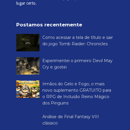
Resident Evil 4 (sem propaganda)
Como devem saber, diferente de Resident
Evil 5 e Resident Evil 6 , a versão de Resident
Evil 4 não está em português. Porém, temos abaixo ...
Como acelerar ou voltar demos no CS:GO
A ferramenta de replay não é uma coisa
nova. Lá pelos idos do Counter Strike 1.6 já
era comum jogadores gravarem demos de
suas partidas para...
Lista de Códigos de mira de Valorant e
como criar sua própria mira
No Valorant você pode personalizar sua
mira. Você pode copiar o código de mira
de um amigo, ou então colocar um código para modificar
o des...
Tradução PT-BR (sem propaganda) de
GTA 4 The Complete Edition (Steam)
Se você comprou Grand Theft Auto IV:
Complete Edition na Steam, saiba que o
mesmo não está disponível em português. O pessoal da
Tribo Gamer...
Como criar seu servidor de cs 1.6 sem