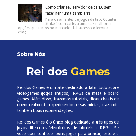
Foto: Reprodução SNK. The King of
Fighters 97, ou KOF97, é um divisor de
águas na franquia de games de luta The King of Fighters.
Alé...
Senhas, Códigos e Armários de Doom 3 e
Doom 3: Resurrection of Evil
Foto: Divulgação (ID Software) Doom 3 é o
terceiro jogo da franquia de tiros da ID
Software, também conhecida pelos títulos Wolfenstein...
Como colocar Cuphead para dois
jogadores (teclado e joystick)
Aqui no blog já fizemos uma resenha
completa sobre CupHead , um dos
melhores jogos indie lançados em 2017. Apesar do jogo
ser co-op (ou sej...
Como ganhar poder de mergulho em
GTA San Andreas (Missão Assalto
Anfíbio)
Uma das últimas missões de San Fiero, você precisará ter
poder de mergulho para poder fazer a missão Assalto
Anfíbio, que consiste em invadi...
Download grátis da tradução PT-BR para