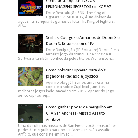
Mais Acessados Da Semana
TODAS as FUSÕES de YU GI OH!
Forbidden Memories (Playsation 1)
Como desbloquear TODOS
PERSONAGENS SECRETOS em KOF 97
Download grátis da tradução PT-BR para