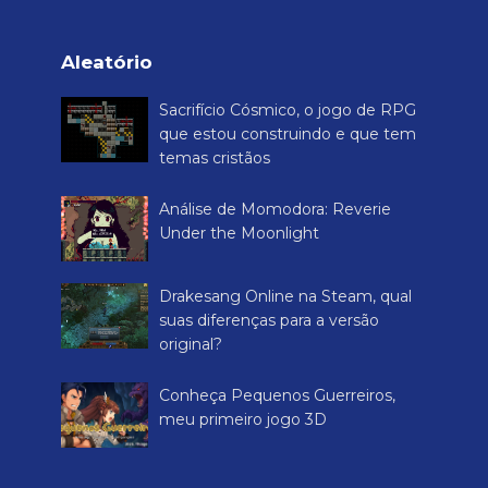
fazer nenhuma gambiarra
Para os amantes de jogos de tiro, Counter
Strike é com certeza uma das melhores
opções que temos no mercado. Tal sucesso o levou a
criaç...
Sobre Nós
Rei dos
Games
Rei dos Games é um site destinado a falar tudo sobre
videogames (jogos antigos), RPGs de mesa e board
games. Além disso, trazemos tutoriais, dicas, cheats de
quem realmente experimentou essas mídias, trazendo
também boas recomendações.
Rei dos Games é o único blog dedicado a três tipos de
jogos diferentes (eletrônicos, de tabuleiro e RPGs). Se
você quer conhecer bons jogos para brincar, este é o
lugar certo.