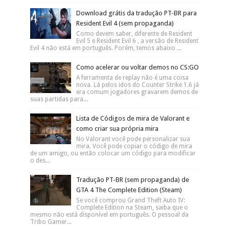
Resident Evil 4 (sem propaganda)
Senhas, Códigos e Armários de Doom 3 e
Doom 3: Resurrection of Evil
Tradução PT-BR Wolfenstein: The New
Order (SEM PROPAGANDA!)
Mais Populares Do Blog
TODAS as FUSÕES de YU GI OH!
Forbidden Memories (Playsation 1)
Capa: Divulgação A série de anime/mangá
YU-GI-OH! teve um sucesso muito grande
nos anos 90-2000, rendendo uma série de diversos jogos.
...
Como desbloquear TODOS
PERSONAGENS SECRETOS em KOF 97