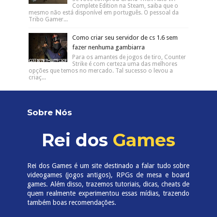
Complete Edition na Steam, saiba que o
mesmo não está disponível em português. O pessoal da
Tribo Gamer...
Como criar seu servidor de cs 1.6 sem
fazer nenhuma gambiarra
Para os amantes de jogos de tiro, Counter
Strike é com certeza uma das melhores
opções que temos no mercado. Tal sucesso o levou a
criaç...
Sobre Nós
Rei dos
Games
Rei dos Games é um site destinado a falar tudo sobre
videogames (jogos antigos), RPGs de mesa e board
games. Além disso, trazemos tutoriais, dicas, cheats de
quem realmente experimentou essas mídias, trazendo
também boas recomendações.