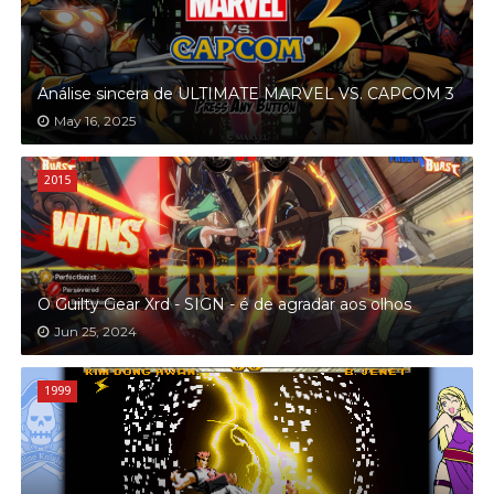
Análise sincera de ULTIMATE MARVEL VS. CAPCOM 3
May 16, 2025
2015
O Guilty Gear Xrd - SIGN - é de agradar aos olhos
Jun 25, 2024
1999