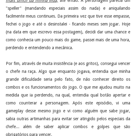
mais difícil da minha vida,
até então. A personagem parecia um
"speller" (mandando especiais assim do nada) e aniquilando
facilmente meus continues. Da primeira vez que tive esse empasse,
fechei o jogo e até o desinstalei - ficando meses sem jogar. Hoje
(na data em que escrevo essa postagem), decidi dar uma chance e
como conhecia um pouco mais do game, passei mais de uma hora,
perdendo e entendendo a mecânica.
Por fim, através de muita insistência (e aos gritos), consegui vencer
o chefe na raça. Algo que enquanto jogava, entendia que minha
grande dificuldade seria pelo fato, de não conhecer direito os
combos e os funcionamentos do jogo. O que me ajudou muito na
medida que ia perdendo, na qual, entendia qual botão apertar e
como counterar a personagem. Após este episódio, vi uma
gameplay desse mesmo jogo e vi como alguém que sabe jogar,
sabia outras artimanhas para evitar ser atingido pelos especiais da
chefe... além de saber aplicar combos e golpes que são
obrigatórios para vencer.