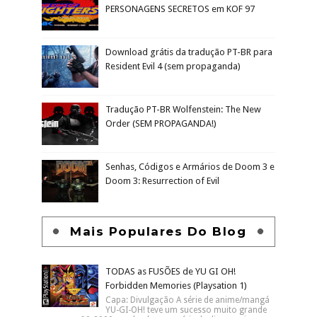
PERSONAGENS SECRETOS em KOF 97
Download grátis da tradução PT-BR para
Resident Evil 4 (sem propaganda)
Tradução PT-BR Wolfenstein: The New
Order (SEM PROPAGANDA!)
Senhas, Códigos e Armários de Doom 3 e
Doom 3: Resurrection of Evil
Mais Populares Do Blog
TODAS as FUSÕES de YU GI OH!
Forbidden Memories (Playsation 1)
Capa: Divulgação A série de anime/mangá
YU-GI-OH! teve um sucesso muito grande