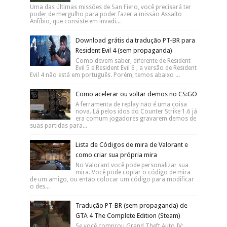
Uma das últimas missões de San Fiero, você precisará ter
poder de mergulho para poder fazer a missão Assalto
Anfíbio, que consiste em invadi...
Download grátis da tradução PT-BR para
Resident Evil 4 (sem propaganda)
Como devem saber, diferente de Resident
Evil 5 e Resident Evil 6 , a versão de Resident
Evil 4 não está em português. Porém, temos abaixo ...
Como acelerar ou voltar demos no CS:GO
A ferramenta de replay não é uma coisa
nova. Lá pelos idos do Counter Strike 1.6 já
era comum jogadores gravarem demos de
suas partidas para...
Lista de Códigos de mira de Valorant e
como criar sua própria mira
No Valorant você pode personalizar sua
mira. Você pode copiar o código de mira
de um amigo, ou então colocar um código para modificar
o des...
Tradução PT-BR (sem propaganda) de
GTA 4 The Complete Edition (Steam)
Se você comprou Grand Theft Auto IV: