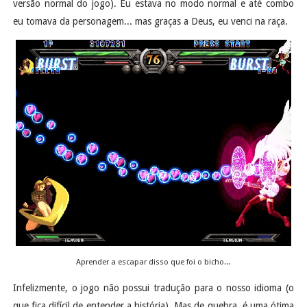
versão normal do jogo). Eu estava no modo normal e até combo
eu tomava da personagem... mas graças a Deus, eu venci na raça.
Aprender a escapar disso que foi o bicho...
Infelizmente, o jogo não possui tradução para o nosso idioma (o
que fica difícil de entender a história). Mas de quebra, é uma ótima