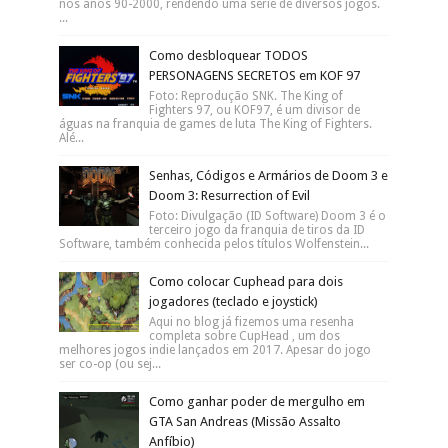
nos anos 90-2000, rendendo uma série de diversos jogos.
...
Como desbloquear TODOS
PERSONAGENS SECRETOS em KOF 97
Foto: Reprodução SNK. The King of
Fighters 97, ou KOF97, é um divisor de
águas na franquia de games de luta The King of Fighters.
Alé...
Senhas, Códigos e Armários de Doom 3 e
Doom 3: Resurrection of Evil
Foto: Divulgação (ID Software) Doom 3 é o
terceiro jogo da franquia de tiros da ID
Software, também conhecida pelos títulos Wolfenstein...
Como colocar Cuphead para dois
jogadores (teclado e joystick)
Aqui no blog já fizemos uma resenha
completa sobre CupHead , um dos
melhores jogos indie lançados em 2017. Apesar do jogo
ser co-op (ou sej...
Como ganhar poder de mergulho em
GTA San Andreas (Missão Assalto
Anfíbio)