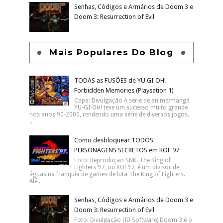
Senhas, Códigos e Armários de Doom 3 e
Doom 3: Resurrection of Evil
Mais Populares Do Blog
TODAS as FUSÕES de YU GI OH!
Forbidden Memories (Playsation 1)
Capa: Divulgação A série de anime/mangá
YU-GI-OH! teve um sucesso muito grande
nos anos 90-2000, rendendo uma série de diversos jogos.
...
Como desbloquear TODOS
PERSONAGENS SECRETOS em KOF 97
Foto: Reprodução SNK. The King of
Fighters 97, ou KOF97, é um divisor de
águas na franquia de games de luta The King of Fighters.
Alé...
Senhas, Códigos e Armários de Doom 3 e
Doom 3: Resurrection of Evil
Foto: Divulgação (ID Software) Doom 3 é o