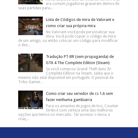
era comum jogadores gravarem demos de
suas partidas para...
Lista de Códigos de mira de Valorant e
como criar sua própria mira
No Valorant você pode personalizar sua
mira. Você pode copiar o código de mira
de um amigo, ou então colocar um código para modificar
o des...
Tradução PT-BR (sem propaganda) de
GTA 4 The Complete Edition (Steam)
Se você comprou Grand Theft Auto IV:
Complete Edition na Steam, saiba que o
mesmo não está disponível em português. O pessoal da
Tribo Gamer...
Como criar seu servidor de cs 1.6 sem
fazer nenhuma gambiarra
Para os amantes de jogos de tiro, Counter
Strike é com certeza uma das melhores
opções que temos no mercado. Tal sucesso o levou a
criaç...