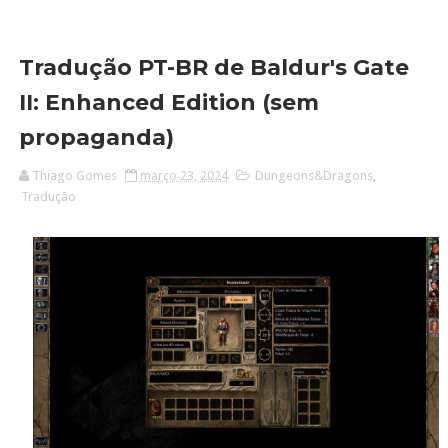
Tradução PT-BR de Baldur's Gate
II: Enhanced Edition (sem
propaganda)
Thiago Gomes
março 23, 2024
Dungeons&Dragons
,
Tradução