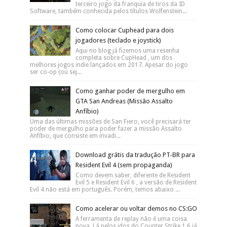
terceiro jogo da franquia de tiros da ID
Software, também conhecida pelos títulos Wolfenstein...
Como colocar Cuphead para dois
jogadores (teclado e joystick)
Aqui no blog já fizemos uma resenha
completa sobre CupHead , um dos
melhores jogos indie lançados em 2017. Apesar do jogo
ser co-op (ou sej...
Como ganhar poder de mergulho em
GTA San Andreas (Missão Assalto
Anfíbio)
Uma das últimas missões de San Fiero, você precisará ter
poder de mergulho para poder fazer a missão Assalto
Anfíbio, que consiste em invadi...
Download grátis da tradução PT-BR para
Resident Evil 4 (sem propaganda)
Como devem saber, diferente de Resident
Evil 5 e Resident Evil 6 , a versão de Resident
Evil 4 não está em português. Porém, temos abaixo ...
Como acelerar ou voltar demos no CS:GO
A ferramenta de replay não é uma coisa
nova. Lá pelos idos do Counter Strike 1.6 já