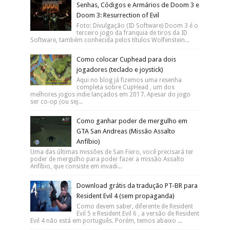
Senhas, Códigos e Armários de Doom 3 e
Doom 3: Resurrection of Evil
Foto: Divulgação (ID Software) Doom 3 é o
terceiro jogo da franquia de tiros da ID
Software, também conhecida pelos títulos Wolfenstein...
Como colocar Cuphead para dois
jogadores (teclado e joystick)
Aqui no blog já fizemos uma resenha
completa sobre CupHead , um dos
melhores jogos indie lançados em 2017. Apesar do jogo
ser co-op (ou sej...
Como ganhar poder de mergulho em
GTA San Andreas (Missão Assalto
Anfíbio)
Uma das últimas missões de San Fiero, você precisará ter
poder de mergulho para poder fazer a missão Assalto
Anfíbio, que consiste em invadi...
Download grátis da tradução PT-BR para
Resident Evil 4 (sem propaganda)
Como devem saber, diferente de Resident
Evil 5 e Resident Evil 6 , a versão de Resident
Evil 4 não está em português. Porém, temos abaixo ...