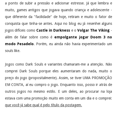
a ponto de subir a pressão e adicionar estresse. Já que lembra e
muito, games antigos que jogava quando criança e adolescente -
que diferente da "facilidade" de hoje, retiram e muito o fator de
conquista que tinha-se antes. Aqui no blog eu já resenhei alguns
jogos difíceis como
Castle in Darkness
e o
Volgar The Viking
-
além de falar sobre como é
empolgante jogar Doom 3 no
modo Pesadelo
. Porém, eu ainda não havia experimentado um
souls like.
Jogos como Dark Souls e variantes chamaram-me a atenção. Não
comprei Dark Souls porque eles aumentaram do nada, muito o
preço do jogo (propositalmente). Assim, se tiver UMA PROMOÇÃO
EM CONTA, aí eu compro o jogo. Enquanto isso, posso ir atrás de
outros jogos no mesmo estilo. E um deles, ao procurar na loja
estava com uma promoção muito em conta em um dia e o comprei:
que você já sabe qual é pelo título da postagem.