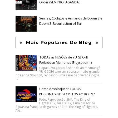
Order (SEM PROPAGANDA!)
Senhas, Códigos e Armários de Doom 3 e
Doom 3: Resurrection of Evil
Mais Populares Do Blog
TODAS as FUSÕES de YU GI OH!
Forbidden Memories (Playsation 1)
Capa: Divulgação A série de anime/mangá
YU-GI-OH! teve um sucesso muito grande
nos anos 90-2000, rendendo uma série de diversos jogos.
...
Como desbloquear TODOS
PERSONAGENS SECRETOS em KOF 97
Foto: Reprodução SNK. The King of
Fighters 97, ou KOF97, é um divisor de
águas na franquia de games de luta The King of Fighters.
Alé...