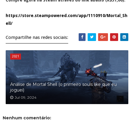
Compre agora na Steam através do link abaixo (R$57,00):
https://store.steampowered.com/app/1110910/Mortal_Sh
ell/
Compartilhe nas redes sociais:
2021
Análise de Mortal Shell (o primeiro souls like que eu
joguei)
Jul 09, 2024
Nenhum comentário: