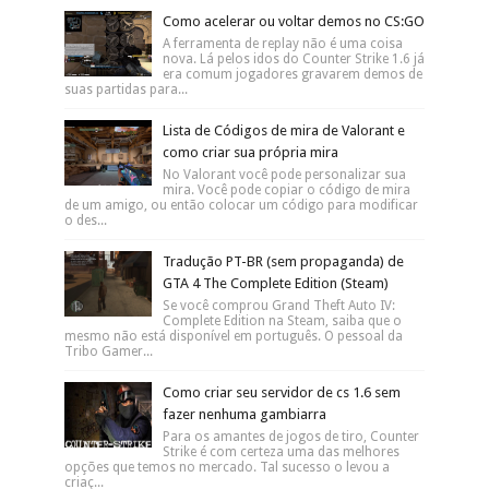
Como acelerar ou voltar demos no CS:GO
A ferramenta de replay não é uma coisa
nova. Lá pelos idos do Counter Strike 1.6 já
era comum jogadores gravarem demos de
suas partidas para...
Lista de Códigos de mira de Valorant e
como criar sua própria mira
No Valorant você pode personalizar sua
mira. Você pode copiar o código de mira
de um amigo, ou então colocar um código para modificar
o des...
Tradução PT-BR (sem propaganda) de
GTA 4 The Complete Edition (Steam)
Se você comprou Grand Theft Auto IV:
Complete Edition na Steam, saiba que o
mesmo não está disponível em português. O pessoal da
Tribo Gamer...
Como criar seu servidor de cs 1.6 sem
fazer nenhuma gambiarra
Para os amantes de jogos de tiro, Counter
Strike é com certeza uma das melhores
opções que temos no mercado. Tal sucesso o levou a
criaç...