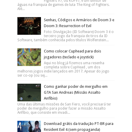
Fighters 97, ou KOF97, é um divisor de
águas na franquia de games de luta The King of Fighters.
Alé...
Senhas, Códigos e Armários de Doom 3 e
Doom 3: Resurrection of Evil
Foto: Divulgação (ID Software) Doom 3 é o
terceiro jogo da franquia de tiros da ID
Software, também conhecida pelos títulos Wolfenstein...
Como colocar Cuphead para dois
jogadores (teclado e joystick)
Aqui no blog já fizemos uma resenha
completa sobre CupHead , um dos
melhores jogos indie lançados em 2017. Apesar do jogo
ser co-op (ou sej...
Como ganhar poder de mergulho em
GTA San Andreas (Missão Assalto
Anfíbio)
Uma das últimas missões de San Fiero, você precisará ter
poder de mergulho para poder fazer a missão Assalto
Anfíbio, que consiste em invadi...
Download grátis da tradução PT-BR para
Resident Evil 4 (sem propaganda)