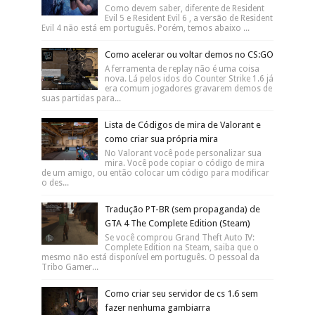
Como devem saber, diferente de Resident
Evil 5 e Resident Evil 6 , a versão de Resident
Evil 4 não está em português. Porém, temos abaixo ...
Como acelerar ou voltar demos no CS:GO
A ferramenta de replay não é uma coisa
nova. Lá pelos idos do Counter Strike 1.6 já
era comum jogadores gravarem demos de
suas partidas para...
Lista de Códigos de mira de Valorant e
como criar sua própria mira
No Valorant você pode personalizar sua
mira. Você pode copiar o código de mira
de um amigo, ou então colocar um código para modificar
o des...
Tradução PT-BR (sem propaganda) de
GTA 4 The Complete Edition (Steam)
Se você comprou Grand Theft Auto IV:
Complete Edition na Steam, saiba que o
mesmo não está disponível em português. O pessoal da
Tribo Gamer...
Como criar seu servidor de cs 1.6 sem
fazer nenhuma gambiarra