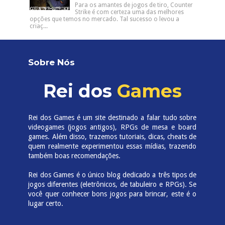
Para os amantes de jogos de tiro, Counter
Strike é com certeza uma das melhores
opções que temos no mercado. Tal sucesso o levou a
criaç...
Sobre Nós
Rei dos
Games
Rei dos Games é um site destinado a falar tudo sobre
videogames (jogos antigos), RPGs de mesa e board
games. Além disso, trazemos tutoriais, dicas, cheats de
quem realmente experimentou essas mídias, trazendo
também boas recomendações.
Rei dos Games é o único blog dedicado a três tipos de
jogos diferentes (eletrônicos, de tabuleiro e RPGs). Se
você quer conhecer bons jogos para brincar, este é o
lugar certo.