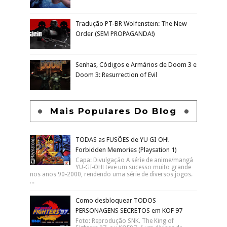
Tradução PT-BR Wolfenstein: The New
Order (SEM PROPAGANDA!)
Senhas, Códigos e Armários de Doom 3 e
Doom 3: Resurrection of Evil
Mais Populares Do Blog
TODAS as FUSÕES de YU GI OH!
Forbidden Memories (Playsation 1)
Capa: Divulgação A série de anime/mangá
YU-GI-OH! teve um sucesso muito grande
nos anos 90-2000, rendendo uma série de diversos jogos.
...
Como desbloquear TODOS
PERSONAGENS SECRETOS em KOF 97
Foto: Reprodução SNK. The King of