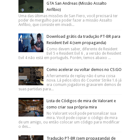
GTA San Andreas (Missão Assalto
Anfíbio)
Uma das últimas missões de San Fiero, você precisará ter
poder de mergulho para poder fazer a missão Assalto
Anfíbio, que consiste em invadi...
Download grátis da tradução PT-BR para
Resident Evil 4 (sem propaganda)
Como devem saber, diferente de Resident
Evil 5 e Resident Evil 6 , a versão de Resident
Evil 4 não está em português. Porém, temos abaixo ...
Como acelerar ou voltar demos no CS:GO
A ferramenta de replay não é uma coisa
nova. Lá pelos idos do Counter Strike 1.6 já
era comum jogadores gravarem demos de
suas partidas para...
Lista de Códigos de mira de Valorant e
como criar sua própria mira
No Valorant você pode personalizar sua
mira. Você pode copiar o código de mira
de um amigo, ou então colocar um código para modificar
o des...
Tradução PT-BR (sem propaganda) de