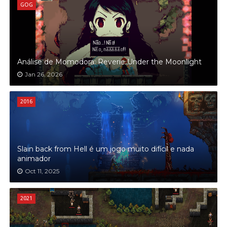
GOG
Análise de Momodora: Reverie Under the Moonlight
Jan 26, 2026
2016
Slain back from Hell é um jogo muito difícil e nada
animador
Oct 11, 2025
2021