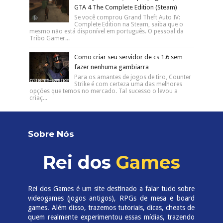
GTA 4 The Complete Edition (Steam)
Se você comprou Grand Theft Auto IV:
Complete Edition na Steam, saiba que o
mesmo não está disponível em português. O pessoal da
Tribo Gamer...
Como criar seu servidor de cs 1.6 sem
fazer nenhuma gambiarra
Para os amantes de jogos de tiro, Counter
Strike é com certeza uma das melhores
opções que temos no mercado. Tal sucesso o levou a
criaç...
Sobre Nós
Rei dos
Games
Rei dos Games é um site destinado a falar tudo sobre
videogames (jogos antigos), RPGs de mesa e board
games. Além disso, trazemos tutoriais, dicas, cheats de
quem realmente experimentou essas mídias, trazendo