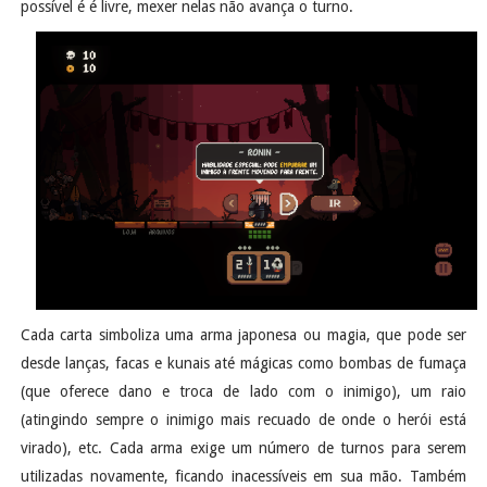
possível é é livre, mexer nelas não avança o turno.
Cada carta simboliza uma arma japonesa ou magia, que pode ser
desde lanças, facas e kunais até mágicas como bombas de fumaça
(que oferece dano e troca de lado com o inimigo), um raio
(atingindo sempre o inimigo mais recuado de onde o herói está
virado), etc. Cada arma exige um número de turnos para serem
utilizadas novamente, ficando inacessíveis em sua mão. Também