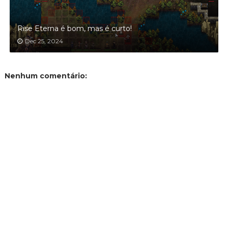
Rise Eterna é bom, mas é curto!
Dec 25, 2024
Nenhum comentário: