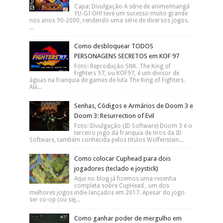
Capa: Divulgação A série de anime/mangá
YU-GI-OH! teve um sucesso muito grande
nos anos 90-2000, rendendo uma série de diversos jogos.
...
Como desbloquear TODOS
PERSONAGENS SECRETOS em KOF 97
Foto: Reprodução SNK. The King of
Fighters 97, ou KOF97, é um divisor de
águas na franquia de games de luta The King of Fighters.
Alé...
Senhas, Códigos e Armários de Doom 3 e
Doom 3: Resurrection of Evil
Foto: Divulgação (ID Software) Doom 3 é o
terceiro jogo da franquia de tiros da ID
Software, também conhecida pelos títulos Wolfenstein...
Como colocar Cuphead para dois
jogadores (teclado e joystick)
Aqui no blog já fizemos uma resenha
completa sobre CupHead , um dos
melhores jogos indie lançados em 2017. Apesar do jogo
ser co-op (ou sej...
Como ganhar poder de mergulho em