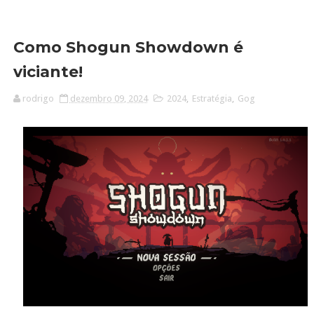
Como Shogun Showdown é
viciante!
rodrigo
dezembro 09, 2024
2024
,
Estratégia
,
Gog