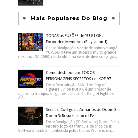
Mais Populares Do Blog
TODAS as FUSÕES de YU GI OH!
Forbidden Memories (Playsation 1)
Capa: Divulgação A série de anime/mangá
YU-GI-OH! teve um sucesso muito grande
nos anos 90-2000, rendendo uma série de diversos jogos.
...
Como desbloquear TODOS
PERSONAGENS SECRETOS em KOF 97
Foto: Reprodução SNK. The King of
Fighters 97, ou KOF97, é um divisor de
águas na franquia de games de luta The King of Fighters.
Alé...
Senhas, Códigos e Armários de Doom 3 e
Doom 3: Resurrection of Evil
Foto: Divulgação (ID Software) Doom 3 é o
terceiro jogo da franquia de tiros da ID
Software, também conhecida pelos títulos Wolfenstein...