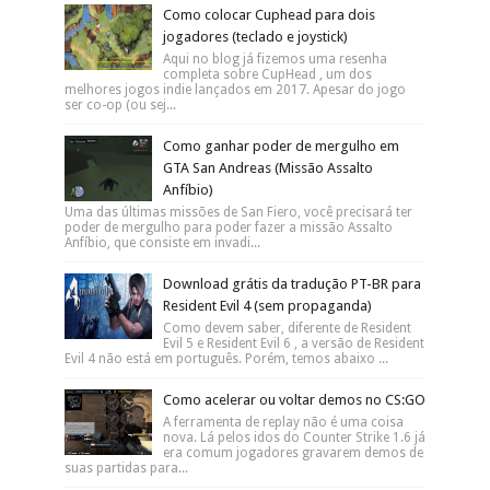
Como colocar Cuphead para dois
jogadores (teclado e joystick)
Aqui no blog já fizemos uma resenha
completa sobre CupHead , um dos
melhores jogos indie lançados em 2017. Apesar do jogo
ser co-op (ou sej...
Como ganhar poder de mergulho em
GTA San Andreas (Missão Assalto
Anfíbio)
Uma das últimas missões de San Fiero, você precisará ter
poder de mergulho para poder fazer a missão Assalto
Anfíbio, que consiste em invadi...
Download grátis da tradução PT-BR para
Resident Evil 4 (sem propaganda)
Como devem saber, diferente de Resident
Evil 5 e Resident Evil 6 , a versão de Resident
Evil 4 não está em português. Porém, temos abaixo ...
Como acelerar ou voltar demos no CS:GO
A ferramenta de replay não é uma coisa
nova. Lá pelos idos do Counter Strike 1.6 já
era comum jogadores gravarem demos de
suas partidas para...