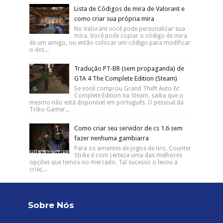
Lista de Códigos de mira de Valorant e
como criar sua própria mira
No Valorant você pode personalizar sua
mira. Você pode copiar o código de mira
de um amigo, ou então colocar um código para modificar
o des...
Tradução PT-BR (sem propaganda) de
GTA 4 The Complete Edition (Steam)
Se você comprou Grand Theft Auto IV:
Complete Edition na Steam, saiba que o
mesmo não está disponível em português. O pessoal da
Tribo Gamer...
Como criar seu servidor de cs 1.6 sem
fazer nenhuma gambiarra
Para os amantes de jogos de tiro, Counter
Strike é com certeza uma das melhores
opções que temos no mercado. Tal sucesso o levou a
criaç...
Sobre Nós