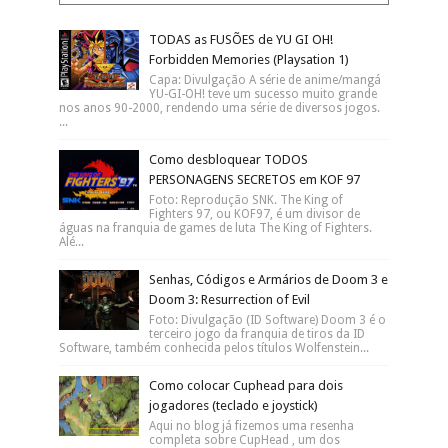
TODAS as FUSÕES de YU GI OH!
Forbidden Memories (Playsation 1)
Capa: Divulgação A série de anime/mangá
YU-GI-OH! teve um sucesso muito grande
nos anos 90-2000, rendendo uma série de diversos jogos.
...
Como desbloquear TODOS
PERSONAGENS SECRETOS em KOF 97
Foto: Reprodução SNK. The King of
Fighters 97, ou KOF97, é um divisor de
águas na franquia de games de luta The King of Fighters.
Alé...
Senhas, Códigos e Armários de Doom 3 e
Doom 3: Resurrection of Evil
Foto: Divulgação (ID Software) Doom 3 é o
terceiro jogo da franquia de tiros da ID
Software, também conhecida pelos títulos Wolfenstein...
Como colocar Cuphead para dois
jogadores (teclado e joystick)
Aqui no blog já fizemos uma resenha
completa sobre CupHead , um dos