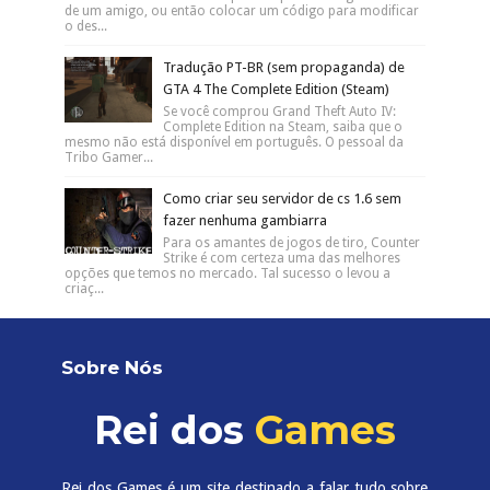
de um amigo, ou então colocar um código para modificar
o des...
Tradução PT-BR (sem propaganda) de
GTA 4 The Complete Edition (Steam)
Se você comprou Grand Theft Auto IV:
Complete Edition na Steam, saiba que o
mesmo não está disponível em português. O pessoal da
Tribo Gamer...
Como criar seu servidor de cs 1.6 sem
fazer nenhuma gambiarra
Para os amantes de jogos de tiro, Counter
Strike é com certeza uma das melhores
opções que temos no mercado. Tal sucesso o levou a
criaç...
Sobre Nós
Rei dos
Games
Rei dos Games é um site destinado a falar tudo sobre