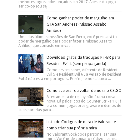
melhores jogos indie lançados em 2017. Apesar do jogo
ser co-op (ou sej...
Como ganhar poder de mergulho em
GTA San Andreas (Missão Assalto
Anfíbio)
Uma das últimas missões de San Fiero, você precisará ter
poder de mergulho para poder fazer a missão Assalto
Anfíbio, que consiste em invadi...
Download grátis da tradução PT-BR para
Resident Evil 4 (sem propaganda)
Como devem saber, diferente de Resident
Evil 5 e Resident Evil 6 , a versão de Resident
Evil 4 não está em português. Porém, temos abaixo ...
Como acelerar ou voltar demos no CS:GO
A ferramenta de replay não é uma coisa
nova. Lá pelos idos do Counter Strike 1.6 já
era comum jogadores gravarem demos de
suas partidas para...
Lista de Códigos de mira de Valorant e
como criar sua própria mira
No Valorant você pode personalizar sua
mira. Você pode copiar o código de mira