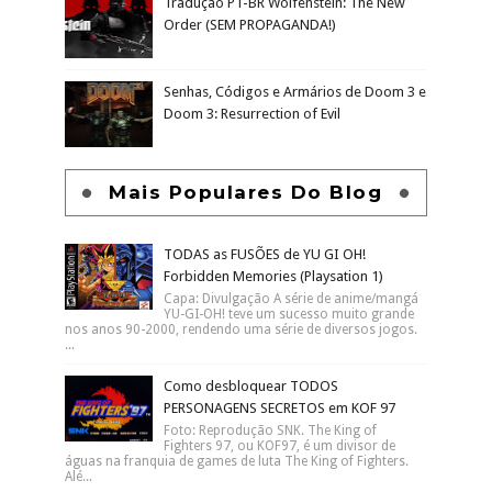
Tradução PT-BR Wolfenstein: The New
Order (SEM PROPAGANDA!)
Senhas, Códigos e Armários de Doom 3 e
Doom 3: Resurrection of Evil
Mais Populares Do Blog
TODAS as FUSÕES de YU GI OH!
Forbidden Memories (Playsation 1)
Capa: Divulgação A série de anime/mangá
YU-GI-OH! teve um sucesso muito grande
nos anos 90-2000, rendendo uma série de diversos jogos.
...
Como desbloquear TODOS
PERSONAGENS SECRETOS em KOF 97
Foto: Reprodução SNK. The King of
Fighters 97, ou KOF97, é um divisor de
águas na franquia de games de luta The King of Fighters.
Alé...