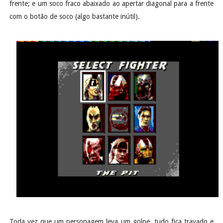
frente; e um soco fraco abaixado ao apertar diagonal para a frente
com o botão de soco (algo bastante inútil).
Toda vez que um personagem leva um golpe, tudo fica travado e