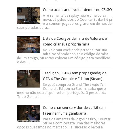
Como acelerar ou voltar demos no CS:GO
A ferramenta de replay não é uma coisa
nova. Lá pelos idos do Counter Strike 1.6 já
era comum jogadores gravarem demos de
suas partidas para...
Lista de Códigos de mira de Valorant e
como criar sua própria mira
No Valorant você pode personalizar sua
mira. Você pode copiar o código de mira
de um amigo, ou então colocar um código para modificar
o des...
Tradução PT-BR (sem propaganda) de
GTA 4 The Complete Edition (Steam)
Se você comprou Grand Theft Auto IV:
Complete Edition na Steam, saiba que o
mesmo não está disponível em português. O pessoal da
Tribo Gamer...
Como criar seu servidor de cs 1.6 sem
fazer nenhuma gambiarra
Para os amantes de jogos de tiro, Counter
Strike é com certeza uma das melhores
opções que temos no mercado. Tal sucesso o levou a