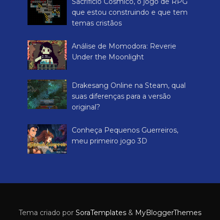
Sacrifício Cósmico, o jogo de RPG
que estou construindo e que tem
temas cristãos
Análise de Momodora: Reverie
Under the Moonlight
Drakesang Online na Steam, qual
suas diferenças para a versão
original?
Conheça Pequenos Guerreiros,
meu primeiro jogo 3D
Tema criado por
SoraTemplates
&
MyBloggerThemes