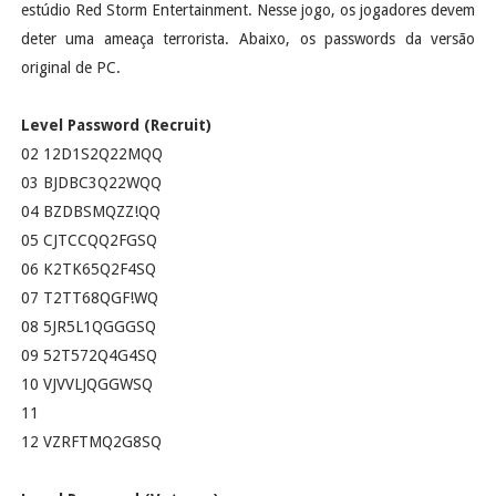
estúdio Red Storm Entertainment. Nesse jogo, os jogadores devem
deter uma ameaça terrorista. Abaixo, os passwords da versão
original de PC.
Level
Password (Recruit)
02
12D1S2Q22MQQ
03
BJDBC3Q22WQQ
04
BZDBSMQZZ!QQ
05
CJTCCQQ2FGSQ
06
K2TK65Q2F4SQ
07
T2TT68QGF!WQ
08
5JR5L1QGGGSQ
09
52T572Q4G4SQ
10
VJVVLJQGGWSQ
11
12
VZRFTMQ2G8SQ