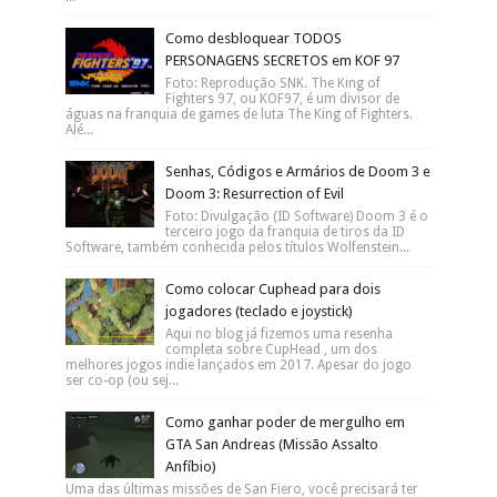
Como desbloquear TODOS
PERSONAGENS SECRETOS em KOF 97
Foto: Reprodução SNK. The King of
Fighters 97, ou KOF97, é um divisor de
águas na franquia de games de luta The King of Fighters.
Alé...
Senhas, Códigos e Armários de Doom 3 e
Doom 3: Resurrection of Evil
Foto: Divulgação (ID Software) Doom 3 é o
terceiro jogo da franquia de tiros da ID
Software, também conhecida pelos títulos Wolfenstein...
Como colocar Cuphead para dois
jogadores (teclado e joystick)
Aqui no blog já fizemos uma resenha
completa sobre CupHead , um dos
melhores jogos indie lançados em 2017. Apesar do jogo
ser co-op (ou sej...
Como ganhar poder de mergulho em
GTA San Andreas (Missão Assalto
Anfíbio)
Uma das últimas missões de San Fiero, você precisará ter