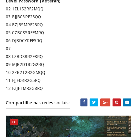
Level
Password (Veteran)
02
1ZL1S2RF2MQQ
03
BJJBC3RF25QQ
04
BZJBSMRF28RQ
05
CZBCS5RFFMRQ
06
DJBDCYRFF5RQ
07
08
LZBDS8R2F8RQ
09
MJB2D1R2G2RQ
10
2ZB2T2R2GMQQ
11
FJJFD3R2G5RQ
12
FZJFTMR2G8RQ
Compartilhe nas redes sociais:
PC