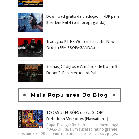
Download grátis da tradução PT-BR para
Resident Evil 4 (sem propaganda)
Tradução PT-BR Wolfenstein: The New
Order (SEM PROPAGANDA!)
Senhas, Códigos e Armários de Doom 3 e
Doom 3: Resurrection of Evil
Mais Populares Do Blog
TODAS as FUSÕES de YU GI OH!
Forbidden Memories (Playsation 1)
Capa: Divulgação A série de anime/mangá
YU-GI-OH! teve um sucesso muito grande
nos anos 90-2000, rendendo uma série de diversos jogos.
...