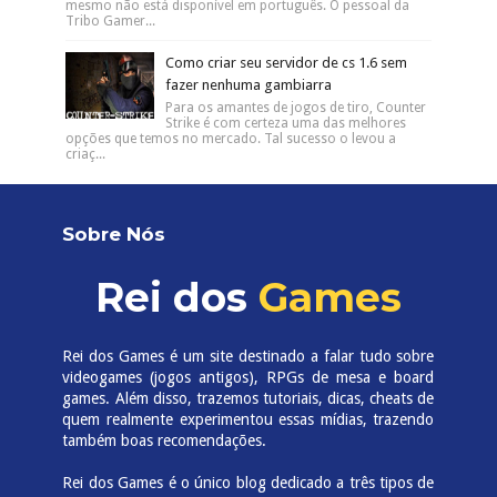
mesmo não está disponível em português. O pessoal da
Tribo Gamer...
Como criar seu servidor de cs 1.6 sem
fazer nenhuma gambiarra
Para os amantes de jogos de tiro, Counter
Strike é com certeza uma das melhores
opções que temos no mercado. Tal sucesso o levou a
criaç...
Sobre Nós
Rei dos
Games
Rei dos Games é um site destinado a falar tudo sobre
videogames (jogos antigos), RPGs de mesa e board
games. Além disso, trazemos tutoriais, dicas, cheats de
quem realmente experimentou essas mídias, trazendo
também boas recomendações.
Rei dos Games é o único blog dedicado a três tipos de