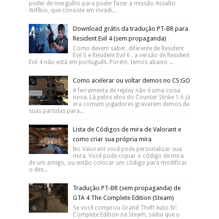
poder de mergulho para poder fazer a missão Assalto
Anfíbio, que consiste em invadi...
Download grátis da tradução PT-BR para
Resident Evil 4 (sem propaganda)
Como devem saber, diferente de Resident
Evil 5 e Resident Evil 6 , a versão de Resident
Evil 4 não está em português. Porém, temos abaixo ...
Como acelerar ou voltar demos no CS:GO
A ferramenta de replay não é uma coisa
nova. Lá pelos idos do Counter Strike 1.6 já
era comum jogadores gravarem demos de
suas partidas para...
Lista de Códigos de mira de Valorant e
como criar sua própria mira
No Valorant você pode personalizar sua
mira. Você pode copiar o código de mira
de um amigo, ou então colocar um código para modificar
o des...
Tradução PT-BR (sem propaganda) de
GTA 4 The Complete Edition (Steam)
Se você comprou Grand Theft Auto IV:
Complete Edition na Steam, saiba que o