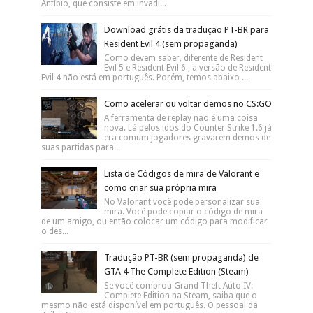
Anfíbio, que consiste em invadi...
Download grátis da tradução PT-BR para
Resident Evil 4 (sem propaganda)
Como devem saber, diferente de Resident
Evil 5 e Resident Evil 6 , a versão de Resident
Evil 4 não está em português. Porém, temos abaixo ...
Como acelerar ou voltar demos no CS:GO
A ferramenta de replay não é uma coisa
nova. Lá pelos idos do Counter Strike 1.6 já
era comum jogadores gravarem demos de
suas partidas para...
Lista de Códigos de mira de Valorant e
como criar sua própria mira
No Valorant você pode personalizar sua
mira. Você pode copiar o código de mira
de um amigo, ou então colocar um código para modificar
o des...
Tradução PT-BR (sem propaganda) de
GTA 4 The Complete Edition (Steam)
Se você comprou Grand Theft Auto IV:
Complete Edition na Steam, saiba que o
mesmo não está disponível em português. O pessoal da