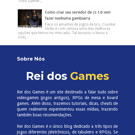
Tribo Gamer...
Como criar seu servidor de cs 1.6 sem
fazer nenhuma gambiarra
Para os amantes de jogos de tiro, Counter
Strike é com certeza uma das melhores
opções que temos no mercado. Tal sucesso o levou a
criaç...
Sobre Nós
Rei dos
Games
Rei dos Games é um site destinado a falar tudo sobre
videogames (jogos antigos), RPGs de mesa e board
games. Além disso, trazemos tutoriais, dicas, cheats de
quem realmente experimentou essas mídias, trazendo
também boas recomendações.
Rei dos Games é o único blog dedicado a três tipos de
jogos diferentes (eletrônicos, de tabuleiro e RPGs). Se