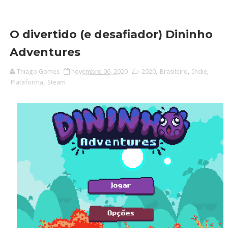
O divertido (e desafiador) Dininho
Adventures
Thiago Gomes
novembro 06, 2020
2020
,
Brasileiro
,
Indie
,
Plataforma
,
Steam