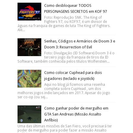
Como desbloquear TODOS
PERSONAGENS SECRETOS em KOF 97
Foto: Reprodução SNK. The King of
Fighters 97, ou KOF97, é um divisor de
águas na franquia de games de luta The King of Fighters.
Alé...
Senhas, Códigos e Armários de Doom 3 e
Doom 3: Resurrection of Evil
Foto: Divulgação (ID Software) Doom 3 é o
terceiro jogo da franquia de tiros da ID
Software, também conhecida pelos títulos Wolfenstein...
Como colocar Cuphead para dois
jogadores (teclado e joystick)
Aqui no blog já fizemos uma resenha
completa sobre CupHead , um dos
melhores jogos indie lançados em 2017. Apesar do jogo
ser co-op (ou sej...
Como ganhar poder de mergulho em
GTA San Andreas (Missão Assalto
Anfíbio)
Uma das últimas missões de San Fiero, você precisará ter
poder de mergulho para poder fazer a missão Assalto