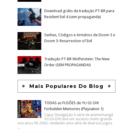
Download grátis da tradução PT-BR para
Resident Evil 4 (sem propaganda)
Senhas, Códigos e Armários de Doom 3 e
Doom 3: Resurrection of Evil
Tradução PT-BR Wolfenstein: The New
Order (SEM PROPAGANDA!)
Mais Populares Do Blog
TODAS as FUSÕES de YU GI OH!
Forbidden Memories (Playsation 1)
Capa: Divulgação A série de anime/mangá
YU-GI-OH! teve um sucesso muito grande
nos anos 90-2000, rendendo uma série de diversos jogos.
...