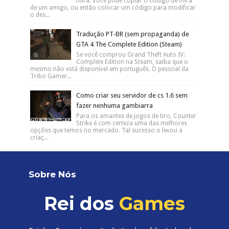
mira. Você pode copiar o código de mira
de um amigo, ou então colocar um código para modificar
o des...
Tradução PT-BR (sem propaganda) de
GTA 4 The Complete Edition (Steam)
Se você comprou Grand Theft Auto IV:
Complete Edition na Steam, saiba que o
mesmo não está disponível em português. O pessoal da
Tribo Gamer...
Como criar seu servidor de cs 1.6 sem
fazer nenhuma gambiarra
Para os amantes de jogos de tiro, Counter
Strike é com certeza uma das melhores
opções que temos no mercado. Tal sucesso o levou a
criaç...
Sobre Nós
Rei dos
Games