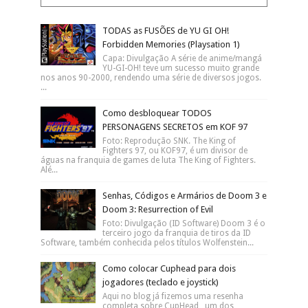
TODAS as FUSÕES de YU GI OH!
Forbidden Memories (Playsation 1)
Capa: Divulgação A série de anime/mangá
YU-GI-OH! teve um sucesso muito grande
nos anos 90-2000, rendendo uma série de diversos jogos.
...
Como desbloquear TODOS
PERSONAGENS SECRETOS em KOF 97
Foto: Reprodução SNK. The King of
Fighters 97, ou KOF97, é um divisor de
águas na franquia de games de luta The King of Fighters.
Alé...
Senhas, Códigos e Armários de Doom 3 e
Doom 3: Resurrection of Evil
Foto: Divulgação (ID Software) Doom 3 é o
terceiro jogo da franquia de tiros da ID
Software, também conhecida pelos títulos Wolfenstein...
Como colocar Cuphead para dois
jogadores (teclado e joystick)
Aqui no blog já fizemos uma resenha
completa sobre CupHead , um dos