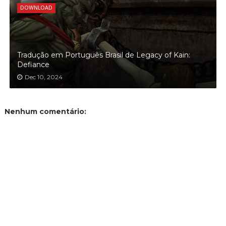
DOWNLOAD
Tradução em Português Brasil de Legacy of Kain:
Defiance
Dec 10, 2024
Nenhum comentário: