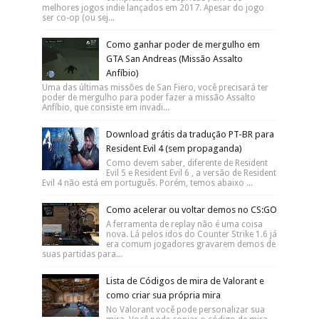
melhores jogos indie lançados em 2017. Apesar do jogo
ser co-op (ou sej...
Como ganhar poder de mergulho em
GTA San Andreas (Missão Assalto
Anfíbio)
Uma das últimas missões de San Fiero, você precisará ter
poder de mergulho para poder fazer a missão Assalto
Anfíbio, que consiste em invadi...
Download grátis da tradução PT-BR para
Resident Evil 4 (sem propaganda)
Como devem saber, diferente de Resident
Evil 5 e Resident Evil 6 , a versão de Resident
Evil 4 não está em português. Porém, temos abaixo ...
Como acelerar ou voltar demos no CS:GO
A ferramenta de replay não é uma coisa
nova. Lá pelos idos do Counter Strike 1.6 já
era comum jogadores gravarem demos de
suas partidas para...
Lista de Códigos de mira de Valorant e
como criar sua própria mira
No Valorant você pode personalizar sua