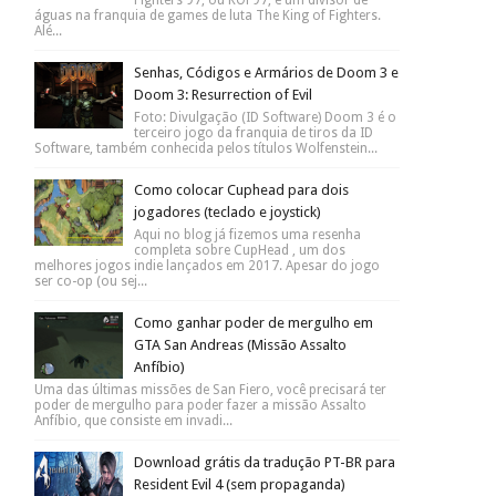
águas na franquia de games de luta The King of Fighters.
Alé...
Senhas, Códigos e Armários de Doom 3 e
Doom 3: Resurrection of Evil
Foto: Divulgação (ID Software) Doom 3 é o
terceiro jogo da franquia de tiros da ID
Software, também conhecida pelos títulos Wolfenstein...
Como colocar Cuphead para dois
jogadores (teclado e joystick)
Aqui no blog já fizemos uma resenha
completa sobre CupHead , um dos
melhores jogos indie lançados em 2017. Apesar do jogo
ser co-op (ou sej...
Como ganhar poder de mergulho em
GTA San Andreas (Missão Assalto
Anfíbio)
Uma das últimas missões de San Fiero, você precisará ter
poder de mergulho para poder fazer a missão Assalto
Anfíbio, que consiste em invadi...
Download grátis da tradução PT-BR para
Resident Evil 4 (sem propaganda)