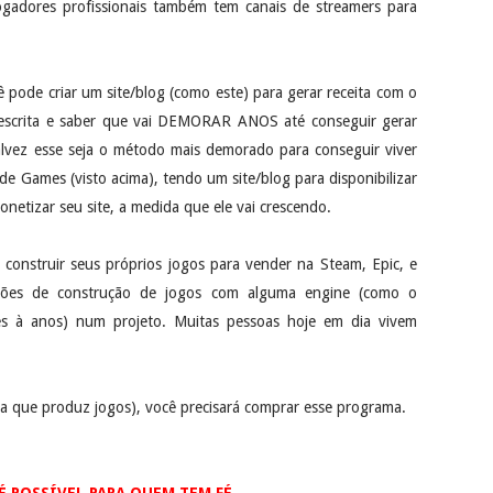
jogadores profissionais também tem canais de streamers para
 pode criar um site/blog (como este) para gerar receita com o
 escrita e saber que vai DEMORAR ANOS até conseguir gerar
Talvez esse seja o método mais demorado para conseguir viver
e Games (visto acima), tendo um site/blog para disponibilizar
netizar seu site, a medida que ele vai crescendo.
construir seus próprios jogos para vender na Steam, Epic, e
oções de construção de jogos com alguma engine (como o
es à anos) num projeto. Muitas pessoas hoje em dia vivem
a que produz jogos), você precisará comprar esse programa.
 POSSÍVEL PARA QUEM TEM FÉ...