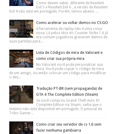
Como devem saber, diferente de Resident
Evil 5 e Resident Evil 6 , a versão de Resident
Evil 4 não está em português. Porém, temos abaixo ...
Como acelerar ou voltar demos no CS:GO
A ferramenta de replay não é uma coisa
nova. Lá pelos idos do Counter Strike 1.6 já
era comum jogadores gravarem demos de
suas partidas para...
Lista de Códigos de mira de Valorant e
como criar sua própria mira
No Valorant você pode personalizar sua
mira. Você pode copiar o código de mira
de um amigo, ou então colocar um código para modificar
o des...
Tradução PT-BR (sem propaganda) de
GTA 4 The Complete Edition (Steam)
Se você comprou Grand Theft Auto IV:
Complete Edition na Steam, saiba que o
mesmo não está disponível em português. O pessoal da
Tribo Gamer...
Como criar seu servidor de cs 1.6 sem
fazer nenhuma gambiarra