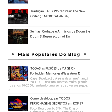
Tradução PT-BR Wolfenstein: The New
Order (SEM PROPAGANDA!)
Senhas, Códigos e Armários de Doom 3 e
Doom 3: Resurrection of Evil
Mais Populares Do Blog
TODAS as FUSÕES de YU GI OH!
Forbidden Memories (Playsation 1)
Capa: Divulgação A série de anime/mangá
YU-GI-OH! teve um sucesso muito grande
nos anos 90-2000, rendendo uma série de diversos jogos.
...
Como desbloquear TODOS
PERSONAGENS SECRETOS em KOF 97
Foto: Reprodução SNK. The King of
Fighters 97, ou KOF97, é um divisor de