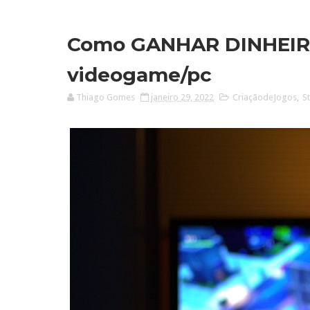
Como GANHAR DINHEIRO
videogame/pc
Thiago Gomes
janeiro 29, 2022
CriaçãodeJogos
,
S