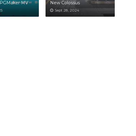
PGMaker MV
New Colossus
25
Sept 28, 2024