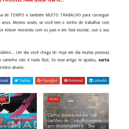
recisa de TEMPO e também MUITO TRABALHO para conseguir
é anos. Mesmo assim, se você tem o sonho de trabalhar com
e estiver morando com os pais e em fase escolar, use o seu
público... Um dia você chega lá! Hoje em dia muitas pessoas
 caminho não é nada fácil. Se esse artigo te ajudou,
curta
tário abaixo.
book
Twitter
Google+
Pinterest
Linkedin
GOS
DICAS
Como destravar/usar os
cartões de Código Enigma
r e usar o
em Wolfenstein II - The