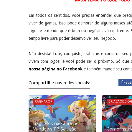
Em todos os sentidos, você precisa entender que p
viver de games, isso pode demorar de alguns meses at
jogos e entende que é bom no negócio, vá em frente. S
tempo livre para poder desenvolver seu negócio.
Não desista! Lute, conquiste, trabalhe e construa seu 
vivem com jogos, e você pode ser o próximo. Só que o
nossa página no Facebook
e também mande seu comen
Compartilhe nas redes sociais:
Face
RAGNAROK
CRIAÇÃODEJO
Ragnarok não abre no
Windows 11? Solução
Como instala