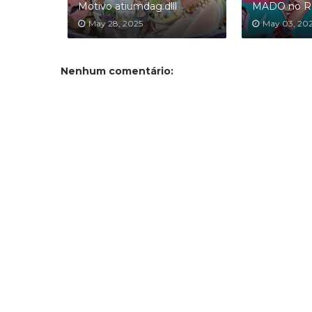
Motivo atiumdag.dlll
MADO no R
May 28, 2025
May 03, 20
Nenhum comentário: