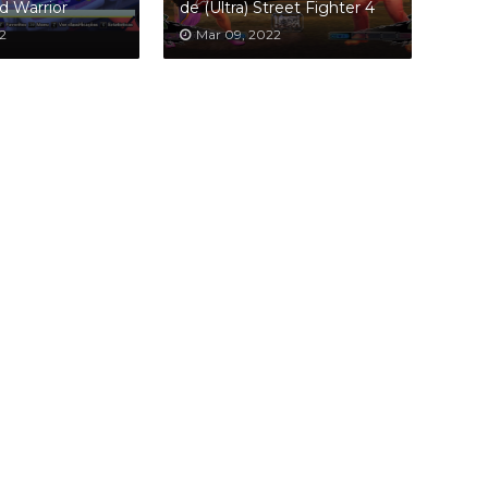
ld Warrior
de (Ultra) Street Fighter 4
2
Mar 09, 2022