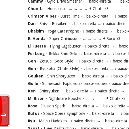
Cammy
- Gyro Drive Smasher - ↓ baixo-direita → ↓ baix
Chun-Li
- Housenka - ← → ← → + Chute x3
Crimson Viper
- Burst Time - ↓ baixo-direita → ↓ baixo
Dan
- Shisso Buraiken - ↓ baixo-direita → ↓ baixo-direit
Dhalsim
- Yoga Catastrophe - ↓ baixo-direita → ↓ baixo
E. Honda
- Super Onimusou - ← → ← → + Soco x3
El Fuerte
- Flying Gigabuster - ↓ baixo-direita → ↓ baix
Fei Long
- Rekka Shin Geki - ↓ baixo-direita → ↓ baixo-d
Gen
- Zetsuei (Soco Style) - ↓ baixo-direita → ↓ baixo-d
Gen
- Ryukoha (Chute Style) - ↓ baixo-direita → ↓ baixo
Gouken
- Shin Shoryuken - ↓ baixo-direita → ↓ baixo-di
Guile
- Somersault Explosion - baixo-esquerda baixo-dire
Ken
- Shinryuken - ↓ baixo-direita → ↓ baixo-direita → 
M. Bison
- Nightmare Booster - ← → ← → + Chute x3
Rose
- Illusion Spark - ↓ baixo-direita → ↓ baixo-direita
Rufus
- Space Opera Symphony - ↓ baixo-direita → ↓ bai
Ryu
- Metsu Hadoken - ↓ baixo-direita → ↓ baixo-direita
Sagat
- Tiger Destruction - ↓ baixo-direita → ↓ baixo-di