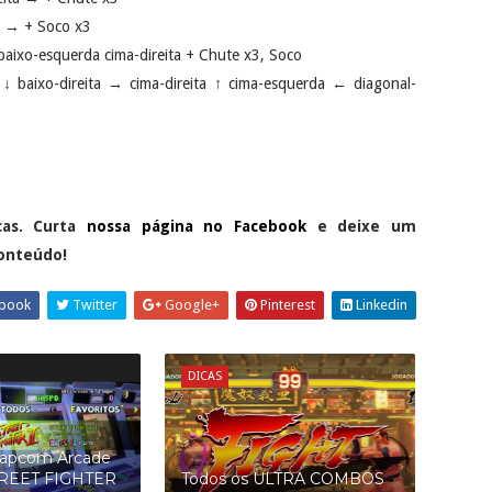
ta → + Soco x3
 baixo-esquerda cima-direita + Chute x3, Soco
↓ baixo-direita → cima-direita ↑ cima-esquerda ← diagonal-
cas. Curta
nossa página no Facebook
e deixe um
conteúdo!
book
Twitter
Google+
Pinterest
Linkedin
DICAS
 Capcom Arcade
TREET FIGHTER
Todos os ULTRA COMBOS