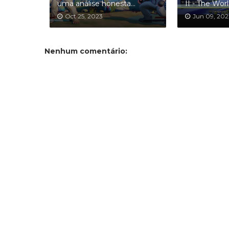
uma análise honesta...
II - The Wor
Oct 25, 2023
Jun 09, 202
Nenhum comentário: