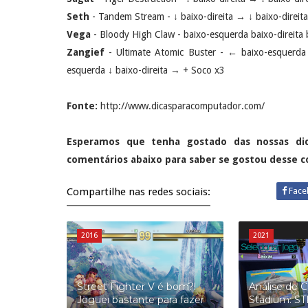
Seth
- Tandem Stream - ↓ baixo-direita → ↓ baixo-direi
Vega
- Bloody High Claw - baixo-esquerda baixo-direita
Zangief
- Ultimate Atomic Buster - ← baixo-esquerda 
esquerda ↓ baixo-direita → + Soco x3
Fonte:
http://www.dicasparacomputador.com/
Esperamos que tenha gostado das nossas di
comentários abaixo para saber se gostou desse 
Compartilhe nas redes sociais:
Face
2016
2021
Street Fighter V é bom?!
Análise de
Joguei bastante para fazer
Stadium: S