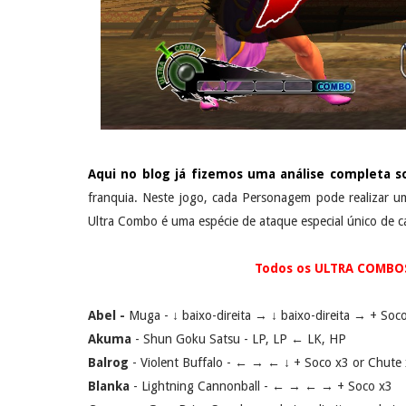
Aqui no blog já fizemos uma análise completa so
franquia. Neste jogo, cada Personagem pode realizar u
Ultra Combo é uma espécie de ataque especial único de 
Todos os ULTRA COMBOS 
Abel -
Muga - ↓ baixo-direita → ↓ baixo-direita → + Soc
Akuma
- Shun Goku Satsu - LP, LP ← LK, HP
Balrog
- Violent Buffalo - ← → ← ↓ + Soco x3 or Chute
Blanka
- Lightning Cannonball - ← → ← → + Soco x3