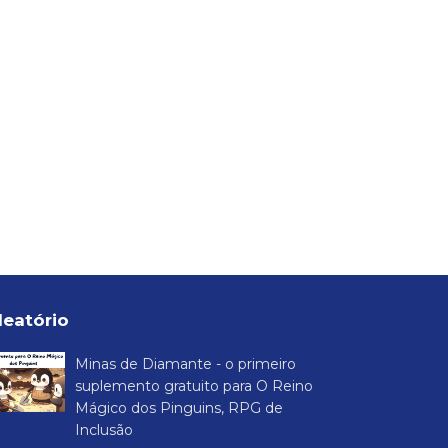
leatório
Minas de Diamante - o primeiro
suplemento gratuito para O Reino
Mágico dos Pinguins, RPG de
Inclusão