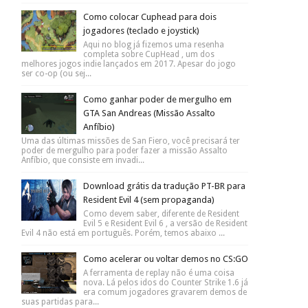
Como colocar Cuphead para dois
jogadores (teclado e joystick)
Aqui no blog já fizemos uma resenha
completa sobre CupHead , um dos
melhores jogos indie lançados em 2017. Apesar do jogo
ser co-op (ou sej...
Como ganhar poder de mergulho em
GTA San Andreas (Missão Assalto
Anfíbio)
Uma das últimas missões de San Fiero, você precisará ter
poder de mergulho para poder fazer a missão Assalto
Anfíbio, que consiste em invadi...
Download grátis da tradução PT-BR para
Resident Evil 4 (sem propaganda)
Como devem saber, diferente de Resident
Evil 5 e Resident Evil 6 , a versão de Resident
Evil 4 não está em português. Porém, temos abaixo ...
Como acelerar ou voltar demos no CS:GO
A ferramenta de replay não é uma coisa
nova. Lá pelos idos do Counter Strike 1.6 já
era comum jogadores gravarem demos de
suas partidas para...