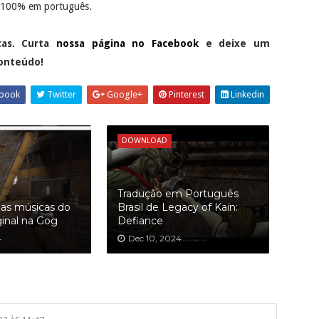
rá 100% em português.
cas. Curta
nossa página no Facebook
e deixe um
conteúdo!
book
Twitter
Google+
Pinterest
Linkedin
DOWNLOAD
Tradução em Português
as músicas do
Brasil de Legacy of Kain:
ginal na Gog
Defiance
4
Dec 10, 2024