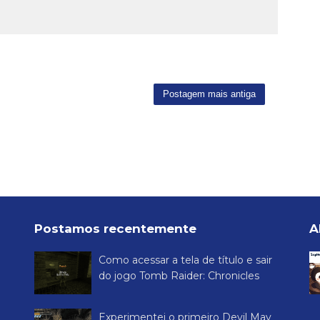
Postagem mais antiga
Postamos recentemente
A
Como acessar a tela de título e sair
do jogo Tomb Raider: Chronicles
Experimentei o primeiro Devil May