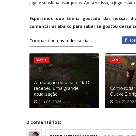
jogo e substitua os arquivos. Ao fazer isso, o jogo esta
Esperamos que tenha gostado das nossas di
comentários abaixo para saber se gostou desse 
Compartilhe nas redes sociais:
Face
DIABLO
GOG
A tradução de diablo 2 loD
recebeu uma grande
Como rodar 
atualização!
Quake 2 ori
Jan 05, 2026
Dec 21, 202
2 comentários: