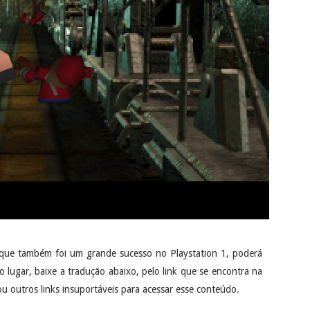
que também foi um grande sucesso no Playstation 1, poderá
 lugar, baixe a tradução abaixo, pelo link que se encontra na
u outros links insuportáveis para acessar esse conteúdo.