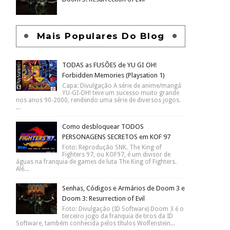
Mais Populares Do Blog
TODAS as FUSÕES de YU GI OH!
Forbidden Memories (Playsation 1)
Capa: Divulgação A série de anime/mangá
YU-GI-OH! teve um sucesso muito grande
nos anos 90-2000, rendendo uma série de diversos jogos.
...
Como desbloquear TODOS
PERSONAGENS SECRETOS em KOF 97
Foto: Reprodução SNK. The King of
Fighters 97, ou KOF97, é um divisor de
águas na franquia de games de luta The King of Fighters.
Alé...
Senhas, Códigos e Armários de Doom 3 e
Doom 3: Resurrection of Evil
Foto: Divulgação (ID Software) Doom 3 é o
terceiro jogo da franquia de tiros da ID
Software, também conhecida pelos títulos Wolfenstein...