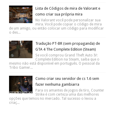
Lista de Códigos de mira de Valorant e
como criar sua própria mira
No Valorant você pode personalizar sua
mira. Você pode copiar o código de mira
de um amigo, ou então colocar um código para modificar
o des...
Tradução PT-BR (sem propaganda) de
GTA 4 The Complete Edition (Steam)
Se você comprou Grand Theft Auto IV:
Complete Edition na Steam, saiba que o
mesmo não está disponível em português. O pessoal da
Tribo Gamer...
Como criar seu servidor de cs 1.6 sem
fazer nenhuma gambiarra
Para os amantes de jogos de tiro, Counter
Strike é com certeza uma das melhores
opções que temos no mercado. Tal sucesso o levou a
criaç...