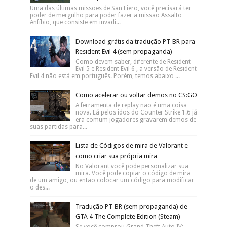
Uma das últimas missões de San Fiero, você precisará ter
poder de mergulho para poder fazer a missão Assalto
Anfíbio, que consiste em invadi...
Download grátis da tradução PT-BR para
Resident Evil 4 (sem propaganda)
Como devem saber, diferente de Resident
Evil 5 e Resident Evil 6 , a versão de Resident
Evil 4 não está em português. Porém, temos abaixo ...
Como acelerar ou voltar demos no CS:GO
A ferramenta de replay não é uma coisa
nova. Lá pelos idos do Counter Strike 1.6 já
era comum jogadores gravarem demos de
suas partidas para...
Lista de Códigos de mira de Valorant e
como criar sua própria mira
No Valorant você pode personalizar sua
mira. Você pode copiar o código de mira
de um amigo, ou então colocar um código para modificar
o des...
Tradução PT-BR (sem propaganda) de
GTA 4 The Complete Edition (Steam)