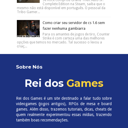
Se você comprou Grand Theft Auto IV:
Complete Edition na Steam, saiba que o
mesmo não está disponível em português. O pessoal da
Tribo Gamer...
Como criar seu servidor de cs 1.6 sem
fazer nenhuma gambiarra
Para os amantes de jogos de tiro, Counter
Strike é com certeza uma das melhores
opções que temos no mercado. Tal sucesso o levou a
criaç...
Sobre Nós
Rei dos
Games
Rei dos Games é um site destinado a falar tudo sobre
videogames (jogos antigos), RPGs de mesa e board
games. Além disso, trazemos tutoriais, dicas, cheats de
quem realmente experimentou essas mídias, trazendo
também boas recomendações.