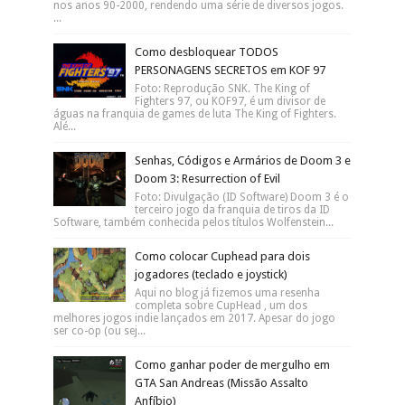
nos anos 90-2000, rendendo uma série de diversos jogos.
...
Como desbloquear TODOS
PERSONAGENS SECRETOS em KOF 97
Foto: Reprodução SNK. The King of
Fighters 97, ou KOF97, é um divisor de
águas na franquia de games de luta The King of Fighters.
Alé...
Senhas, Códigos e Armários de Doom 3 e
Doom 3: Resurrection of Evil
Foto: Divulgação (ID Software) Doom 3 é o
terceiro jogo da franquia de tiros da ID
Software, também conhecida pelos títulos Wolfenstein...
Como colocar Cuphead para dois
jogadores (teclado e joystick)
Aqui no blog já fizemos uma resenha
completa sobre CupHead , um dos
melhores jogos indie lançados em 2017. Apesar do jogo
ser co-op (ou sej...
Como ganhar poder de mergulho em
GTA San Andreas (Missão Assalto
Anfíbio)