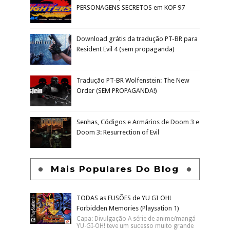
PERSONAGENS SECRETOS em KOF 97
Download grátis da tradução PT-BR para
Resident Evil 4 (sem propaganda)
Tradução PT-BR Wolfenstein: The New
Order (SEM PROPAGANDA!)
Senhas, Códigos e Armários de Doom 3 e
Doom 3: Resurrection of Evil
Mais Populares Do Blog
TODAS as FUSÕES de YU GI OH!
Forbidden Memories (Playsation 1)
Capa: Divulgação A série de anime/mangá
YU-GI-OH! teve um sucesso muito grande