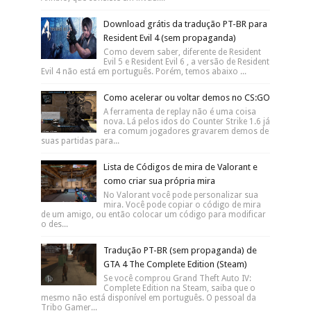
Download grátis da tradução PT-BR para
Resident Evil 4 (sem propaganda)
Como devem saber, diferente de Resident
Evil 5 e Resident Evil 6 , a versão de Resident
Evil 4 não está em português. Porém, temos abaixo ...
Como acelerar ou voltar demos no CS:GO
A ferramenta de replay não é uma coisa
nova. Lá pelos idos do Counter Strike 1.6 já
era comum jogadores gravarem demos de
suas partidas para...
Lista de Códigos de mira de Valorant e
como criar sua própria mira
No Valorant você pode personalizar sua
mira. Você pode copiar o código de mira
de um amigo, ou então colocar um código para modificar
o des...
Tradução PT-BR (sem propaganda) de
GTA 4 The Complete Edition (Steam)
Se você comprou Grand Theft Auto IV:
Complete Edition na Steam, saiba que o
mesmo não está disponível em português. O pessoal da
Tribo Gamer...