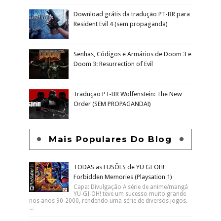
Download grátis da tradução PT-BR para
Resident Evil 4 (sem propaganda)
Senhas, Códigos e Armários de Doom 3 e
Doom 3: Resurrection of Evil
Tradução PT-BR Wolfenstein: The New
Order (SEM PROPAGANDA!)
Mais Populares Do Blog
TODAS as FUSÕES de YU GI OH!
Forbidden Memories (Playsation 1)
Capa: Divulgação A série de anime/mangá
YU-GI-OH! teve um sucesso muito grande
nos anos 90-2000, rendendo uma série de diversos jogos.
...