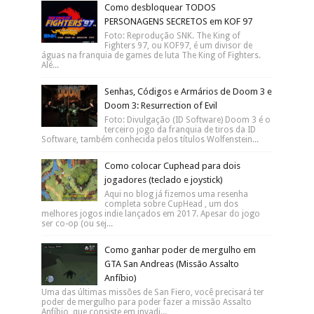
Como desbloquear TODOS
PERSONAGENS SECRETOS em KOF 97
Foto: Reprodução SNK. The King of
Fighters 97, ou KOF97, é um divisor de
águas na franquia de games de luta The King of Fighters.
Alé...
Senhas, Códigos e Armários de Doom 3 e
Doom 3: Resurrection of Evil
Foto: Divulgação (ID Software) Doom 3 é o
terceiro jogo da franquia de tiros da ID
Software, também conhecida pelos títulos Wolfenstein...
Como colocar Cuphead para dois
jogadores (teclado e joystick)
Aqui no blog já fizemos uma resenha
completa sobre CupHead , um dos
melhores jogos indie lançados em 2017. Apesar do jogo
ser co-op (ou sej...
Como ganhar poder de mergulho em
GTA San Andreas (Missão Assalto
Anfíbio)
Uma das últimas missões de San Fiero, você precisará ter
poder de mergulho para poder fazer a missão Assalto
Anfíbio, que consiste em invadi...