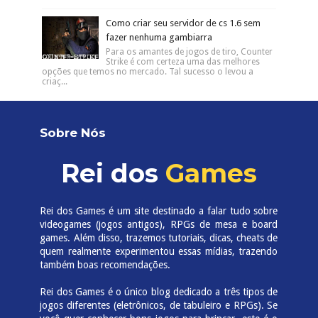
Como criar seu servidor de cs 1.6 sem
fazer nenhuma gambiarra
Para os amantes de jogos de tiro, Counter
Strike é com certeza uma das melhores
opções que temos no mercado. Tal sucesso o levou a
criaç...
Sobre Nós
Rei dos
Games
Rei dos Games é um site destinado a falar tudo sobre
videogames (jogos antigos), RPGs de mesa e board
games. Além disso, trazemos tutoriais, dicas, cheats de
quem realmente experimentou essas mídias, trazendo
também boas recomendações.
Rei dos Games é o único blog dedicado a três tipos de
jogos diferentes (eletrônicos, de tabuleiro e RPGs). Se