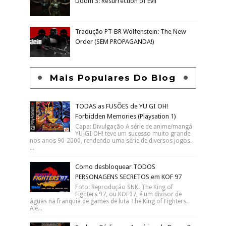
Forbidden Memories (Playsation 1)
Como desbloquear TODOS
PERSONAGENS SECRETOS em KOF 97
Download grátis da tradução PT-BR para
Resident Evil 4 (sem propaganda)
Senhas, Códigos e Armários de Doom 3 e
Doom 3: Resurrection of Evil
Tradução PT-BR Wolfenstein: The New
Order (SEM PROPAGANDA!)
Mais Populares Do Blog