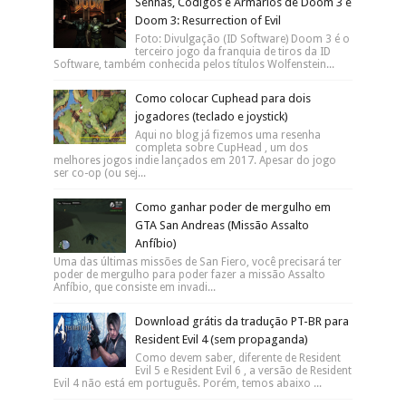
TODAS as FUSÕES de YU GI OH!
Forbidden Memories (Playsation 1)
Capa: Divulgação A série de anime/mangá
YU-GI-OH! teve um sucesso muito grande
nos anos 90-2000, rendendo uma série de diversos jogos.
...
Como desbloquear TODOS
PERSONAGENS SECRETOS em KOF 97
Foto: Reprodução SNK. The King of
Fighters 97, ou KOF97, é um divisor de
águas na franquia de games de luta The King of Fighters.
Alé...
Senhas, Códigos e Armários de Doom 3 e
Doom 3: Resurrection of Evil
Foto: Divulgação (ID Software) Doom 3 é o
terceiro jogo da franquia de tiros da ID
Software, também conhecida pelos títulos Wolfenstein...
Como colocar Cuphead para dois
jogadores (teclado e joystick)
Aqui no blog já fizemos uma resenha
completa sobre CupHead , um dos
melhores jogos indie lançados em 2017. Apesar do jogo
ser co-op (ou sej...