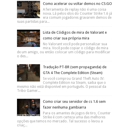
Como ganhar poder de mergulho em
GTA San Andreas (Missão Assalto
Anfíbio)
Uma das últimas missões de San Fiero, você precisará ter
poder de mergulho para poder fazer a missão Assalto
Anfíbio, que consiste em invadi...
Download grátis da tradução PT-BR para
Resident Evil 4 (sem propaganda)
Como devem saber, diferente de Resident
Evil 5 e Resident Evil 6 , a versão de Resident
Evil 4 não está em português. Porém, temos abaixo ...
Como acelerar ou voltar demos no CS:GO
A ferramenta de replay não é uma coisa
nova. Lá pelos idos do Counter Strike 1.6 já
era comum jogadores gravarem demos de
suas partidas para...
Lista de Códigos de mira de Valorant e
como criar sua própria mira
No Valorant você pode personalizar sua
mira. Você pode copiar o código de mira
de um amigo, ou então colocar um código para modificar
o des...