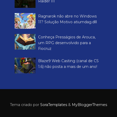
o RPG de Inclusão Reino Mágico
dos Pinguins
Análise de Final Fantasy VIII
clássico
Aleatório
Como sair do veículo em Tomb
Raider III
Ragnarok não abre no Windows
11? Solução Motivo atiumdag.dlll
Conheça Presságios de Arouca,
um RPG desenvolvido para a
Fiocruz