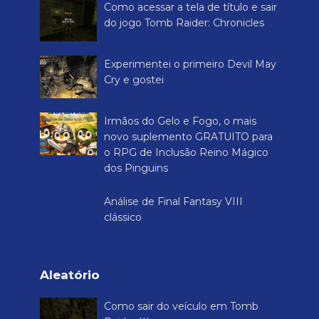
games. Além disso, trazemos tutoriais, dicas, cheats de
quem realmente experimentou essas mídias, trazendo
também boas recomendações.
Rei dos Games é o único blog dedicado a três tipos de
jogos diferentes (eletrônicos, de tabuleiro e RPGs). Se
você quer conhecer bons jogos para brincar, este é o
lugar certo.
Postamos recentemente
Como acessar a tela de título e sair
do jogo Tomb Raider: Chronicles
Experimentei o primeiro Devil May
Cry e gostei
Irmãos do Gelo e Fogo, o mais
novo suplemento GRATUITO para