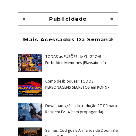
Experimentei o primeiro Devil
May Cry e gostei
Irmãos do Gelo e Fogo, o mais
novo suplemento GRATUITO para
o RPG de Inclusão Reino Mágico
dos Pinguins
Análise de Final Fantasy VIII
clássico
Publicidade
Mais Acessados Da Semana
TODAS as FUSÕES de YU GI OH!