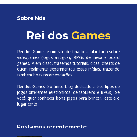
Tradução PT-BR (sem propaganda) de
GTA 4 The Complete Edition (Steam)
Se você comprou Grand Theft Auto IV:
Complete Edition na Steam, saiba que o
mesmo não está disponível em português. O pessoal da
Tribo Gamer...
Como criar seu servidor de cs 1.6 sem
fazer nenhuma gambiarra
Para os amantes de jogos de tiro, Counter
Strike é com certeza uma das melhores
opções que temos no mercado. Tal sucesso o levou a
criaç...
Sobre Nós
Rei dos
Games
Rei dos Games é um site destinado a falar tudo sobre
videogames (jogos antigos), RPGs de mesa e board