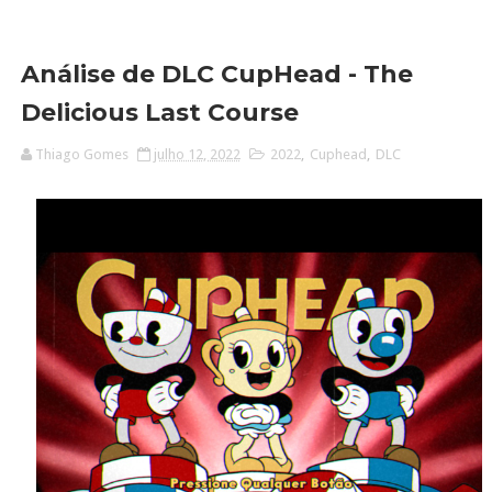
Análise de DLC CupHead - The
Delicious Last Course
Thiago Gomes
julho 12, 2022
2022
,
Cuphead
,
DLC