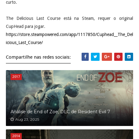
curto.
The Delicious Last Course está na Steam, requer o original
CupHead para jogar.
https://store.steampowered.com/app/1117850/Cuphead__The_Del
icious_Last_Course/
Compartilhe nas redes sociais:
2017
Análise de End of Zoe, DLC de Resident Evil 7
Aug 23, 2025
2014