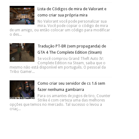
Lista de Códigos de mira de Valorant e
como criar sua própria mira
No Valorant você pode personalizar sua
mira. Você pode copiar o código de mira
de um amigo, ou então colocar um código para modificar
o des...
Tradução PT-BR (sem propaganda) de
GTA 4 The Complete Edition (Steam)
Se você comprou Grand Theft Auto IV:
Complete Edition na Steam, saiba que o
mesmo não está disponível em português. O pessoal da
Tribo Gamer...
Como criar seu servidor de cs 1.6 sem
fazer nenhuma gambiarra
Para os amantes de jogos de tiro, Counter
Strike é com certeza uma das melhores
opções que temos no mercado. Tal sucesso o levou a
criaç...