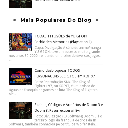
Mais Populares Do Blog
TODAS as FUSÕES de YU GI OH!
Forbidden Memories (Playsation 1)
Capa: Divulgação A série de anime/mangá
YU-GI-OH! teve um sucesso muito grande
nos anos 90-2000, rendendo uma série de diversos jogos.
...
Como desbloquear TODOS
PERSONAGENS SECRETOS em KOF 97
Foto: Reprodução SNK. The King of
Fighters 97, ou KOF97, é um divisor de
águas na franquia de games de luta The King of Fighters.
Alé...
Senhas, Códigos e Armários de Doom 3 e
Doom 3: Resurrection of Evil
Foto: Divulgação (ID Software) Doom 3 é o
terceiro jogo da franquia de tiros da ID
Software, também conhecida pelos títulos Wolfenstein...