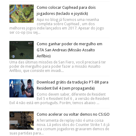
Como colocar Cuphead para dois
jogadores (teclado e joystick)
Aqui no blog já fizemos uma resenha
completa sobre CupHead , um dos
melhores jogos indie lançados em 2017. Apesar do jogo
ser co-op (ou sej...
Como ganhar poder de mergulho em
GTA San Andreas (Missão Assalto
Anfíbio)
Uma das últimas missões de San Fiero, você precisará ter
poder de mergulho para poder fazer a missão Assalto
Anfíbio, que consiste em invadi...
Download grátis da tradução PT-BR para
Resident Evil 4 (sem propaganda)
Como devem saber, diferente de Resident
Evil 5 e Resident Evil 6 , a versão de Resident
Evil 4 não está em português. Porém, temos abaixo ...
Como acelerar ou voltar demos no CS:GO
A ferramenta de replay não é uma coisa
nova. Lá pelos idos do Counter Strike 1.6 já
era comum jogadores gravarem demos de
suas partidas para...