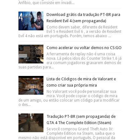
Anfíbio, que consiste em invadi...
Download grátis da tradução PT-BR para
Resident Evil 4 (sem propaganda)
Como devem saber, diferente de Resident
Evil 5 e Resident Evil 6 , a versão de Resident
Evil 4 não está em português. Porém, temos abaixo ...
Como acelerar ou voltar demos no CS:GO
A ferramenta de replay não é uma coisa
nova. Lá pelos idos do Counter Strike 1.6 já
era comum jogadores gravarem demos de
suas partidas para...
Lista de Códigos de mira de Valorant e
como criar sua própria mira
No Valorant você pode personalizar sua
mira. Você pode copiar o código de mira
de um amigo, ou então colocar um código para modificar
o des...
Tradução PT-BR (sem propaganda) de
GTA 4 The Complete Edition (Steam)
Se você comprou Grand Theft Auto IV:
Complete Edition na Steam, saiba que o
mesmo não está disponível em português. O pessoal da