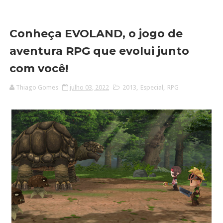
Conheça EVOLAND, o jogo de
aventura RPG que evolui junto
com você!
Thiago Gomes
julho 03, 2022
2013
,
Especial
,
RPG