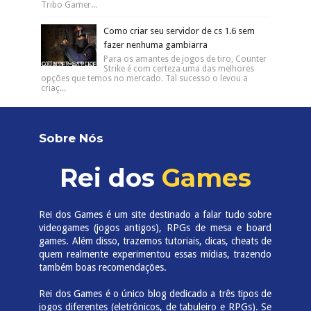
Tribo Gamer...
Como criar seu servidor de cs 1.6 sem
fazer nenhuma gambiarra
Para os amantes de jogos de tiro, Counter
Strike é com certeza uma das melhores
opções que temos no mercado. Tal sucesso o levou a
criaç...
Sobre Nós
Rei dos
Games
Rei dos Games é um site destinado a falar tudo sobre
videogames (jogos antigos), RPGs de mesa e board
games. Além disso, trazemos tutoriais, dicas, cheats de
quem realmente experimentou essas mídias, trazendo
também boas recomendações.
Rei dos Games é o único blog dedicado a três tipos de
jogos diferentes (eletrônicos, de tabuleiro e RPGs). Se