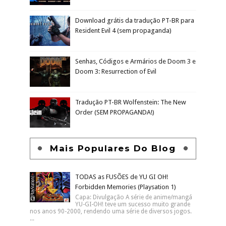
Download grátis da tradução PT-BR para
Resident Evil 4 (sem propaganda)
Senhas, Códigos e Armários de Doom 3 e
Doom 3: Resurrection of Evil
Tradução PT-BR Wolfenstein: The New
Order (SEM PROPAGANDA!)
Mais Populares Do Blog
TODAS as FUSÕES de YU GI OH!
Forbidden Memories (Playsation 1)
Capa: Divulgação A série de anime/mangá
YU-GI-OH! teve um sucesso muito grande
nos anos 90-2000, rendendo uma série de diversos jogos.
...