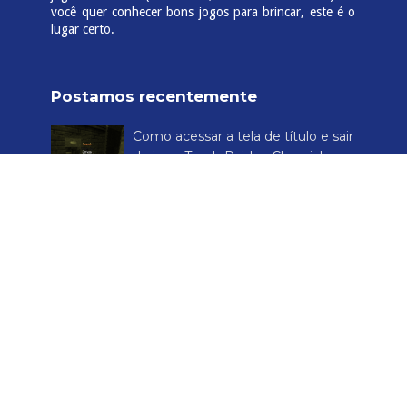
você quer conhecer bons jogos para brincar, este é o
lugar certo.
Postamos recentemente
Como acessar a tela de título e sair
do jogo Tomb Raider: Chronicles
Experimentei o primeiro Devil May
Cry e gostei
Irmãos do Gelo e Fogo, o mais
novo suplemento GRATUITO para
o RPG de Inclusão Reino Mágico
dos Pinguins
Análise de Final Fantasy VIII
clássico