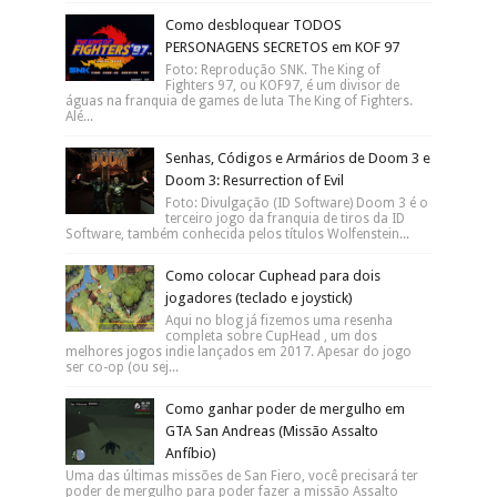
Como desbloquear TODOS
PERSONAGENS SECRETOS em KOF 97
Foto: Reprodução SNK. The King of
Fighters 97, ou KOF97, é um divisor de
águas na franquia de games de luta The King of Fighters.
Alé...
Senhas, Códigos e Armários de Doom 3 e
Doom 3: Resurrection of Evil
Foto: Divulgação (ID Software) Doom 3 é o
terceiro jogo da franquia de tiros da ID
Software, também conhecida pelos títulos Wolfenstein...
Como colocar Cuphead para dois
jogadores (teclado e joystick)
Aqui no blog já fizemos uma resenha
completa sobre CupHead , um dos
melhores jogos indie lançados em 2017. Apesar do jogo
ser co-op (ou sej...
Como ganhar poder de mergulho em
GTA San Andreas (Missão Assalto
Anfíbio)
Uma das últimas missões de San Fiero, você precisará ter
poder de mergulho para poder fazer a missão Assalto