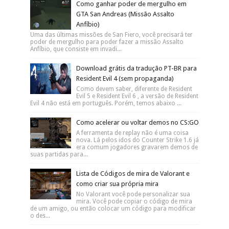
Como ganhar poder de mergulho em
GTA San Andreas (Missão Assalto
Anfíbio)
Uma das últimas missões de San Fiero, você precisará ter
poder de mergulho para poder fazer a missão Assalto
Anfíbio, que consiste em invadi...
Download grátis da tradução PT-BR para
Resident Evil 4 (sem propaganda)
Como devem saber, diferente de Resident
Evil 5 e Resident Evil 6 , a versão de Resident
Evil 4 não está em português. Porém, temos abaixo ...
Como acelerar ou voltar demos no CS:GO
A ferramenta de replay não é uma coisa
nova. Lá pelos idos do Counter Strike 1.6 já
era comum jogadores gravarem demos de
suas partidas para...
Lista de Códigos de mira de Valorant e
como criar sua própria mira
No Valorant você pode personalizar sua
mira. Você pode copiar o código de mira
de um amigo, ou então colocar um código para modificar
o des...