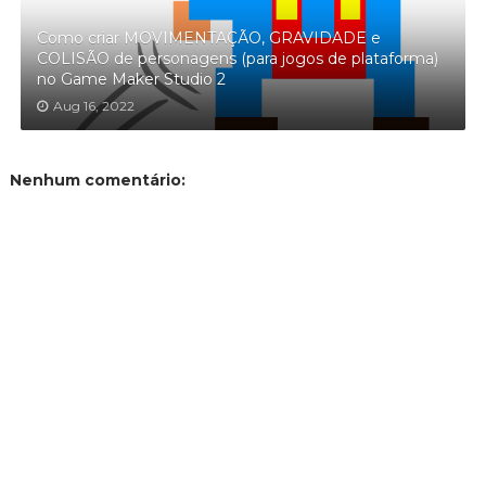
Como criar MOVIMENTAÇÃO, GRAVIDADE e
COLISÃO de personagens (para jogos de plataforma)
no Game Maker Studio 2
Aug 16, 2022
Nenhum comentário: