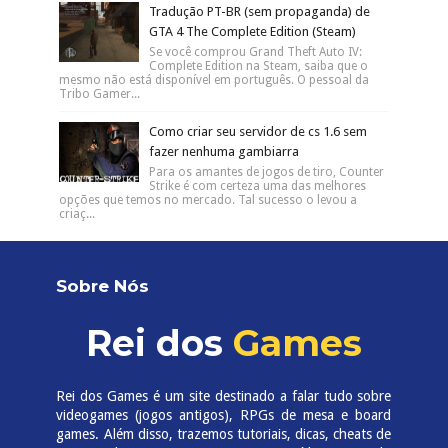
Tradução PT-BR (sem propaganda) de
GTA 4 The Complete Edition (Steam)
Se você comprou Grand Theft Auto IV:
Complete Edition na Steam, saiba que o
mesmo não está disponível em português. O pessoal da
Tribo Gamer...
Como criar seu servidor de cs 1.6 sem
fazer nenhuma gambiarra
Para os amantes de jogos de tiro, Counter
Strike é com certeza uma das melhores
opções que temos no mercado. Tal sucesso o levou a
criaç...
Sobre Nós
Rei dos
Games
Rei dos Games é um site destinado a falar tudo sobre
videogames (jogos antigos), RPGs de mesa e board
games. Além disso, trazemos tutoriais, dicas, cheats de