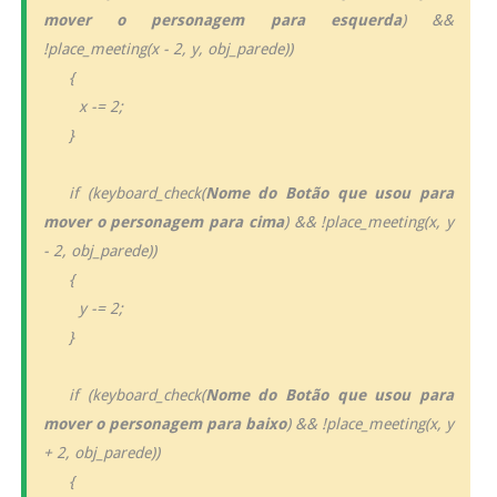
mover o personagem para esquerda
) &&
!place_meeting(x - 2, y, obj_parede))
{
x -= 2;
}
if (keyboard_check(
Nome do Botão que usou para
mover o personagem para cima
) && !place_meeting(x, y
- 2, obj_parede))
{
y -= 2;
}
if (keyboard_check(
Nome do Botão que usou para
mover o personagem para baixo
) && !place_meeting(x, y
+ 2, obj_parede))
{