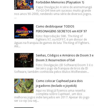
Forbidden Memories (Playsation 1)
Capa: Divulgação A série de anime/mangá
YU-GI-OH! teve um sucesso muito grande
nos anos 90-2000, rendendo uma série de diversos jogos.
...
Como desbloquear TODOS
PERSONAGENS SECRETOS em KOF 97
Foto: Reprodução SNK. The King of
Fighters 97, ou KOF97, é um divisor de
águas na franquia de games de luta The King of Fighters.
Alé...
Senhas, Códigos e Armários de Doom 3 e
Doom 3: Resurrection of Evil
Foto: Divulgação (ID Software) Doom 3 é o
terceiro jogo da franquia de tiros da ID
Software, também conhecida pelos títulos Wolfenstein...
Como colocar Cuphead para dois
jogadores (teclado e joystick)
Aqui no blog já fizemos uma resenha
completa sobre CupHead , um dos
melhores jogos indie lançados em 2017. Apesar do jogo
ser co-op (ou sej...