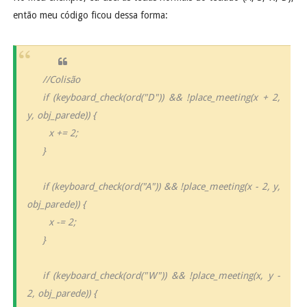
então meu código ficou dessa forma:
//Colisão
if (keyboard_check(ord("D")) && !place_meeting(x + 2,
y, obj_parede)) {
x += 2;
}
if (keyboard_check(ord("A")) && !place_meeting(x - 2, y,
obj_parede)) {
x -= 2;
}
if (keyboard_check(ord("W")) && !place_meeting(x, y -
2, obj_parede)) {