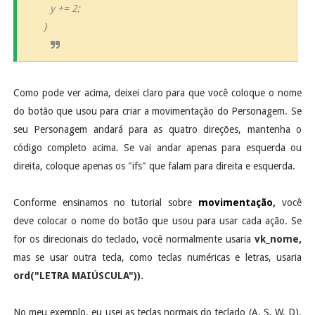
y += 2;
}
Como pode ver acima, deixei claro para que você coloque o nome
do botão que usou para criar a movimentação do Personagem. Se
seu Personagem andará para as quatro direções, mantenha o
código completo acima. Se vai andar apenas para esquerda ou
direita, coloque apenas os "ifs" que falam para direita e esquerda.
Conforme ensinamos no tutorial sobre
movimentação
,
você
deve colocar o nome do botão que usou para usar cada ação. Se
for os direcionais do teclado, você normalmente usaria
vk_nome,
mas se usar outra tecla, como teclas numéricas e letras, usaria
ord("LETRA MAIÚSCULA")).
No meu exemplo, eu usei as teclas normais do teclado (A, S, W, D),