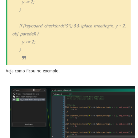
y -= 2;
}
if (keyboard_check(ord("S")) && !place_meeting(x, y + 2,
obj_parede)) {
y += 2;
}
Veja como ficou no exemplo.