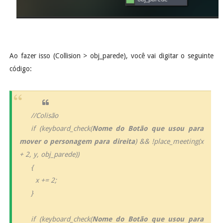
Ao fazer isso (Collision > obj_parede), você vai digitar o seguinte
código:
//Colisão
if (keyboard_check(
Nome do Botão que usou para
mover o personagem para direita
) && !place_meeting(x
+ 2, y, obj_parede))
{
x += 2;
}
if (keyboard_check(
Nome do Botão que usou para