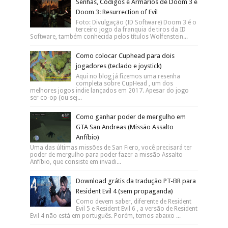
Senhas, Códigos e Armários de Doom 3 e
Doom 3: Resurrection of Evil
Foto: Divulgação (ID Software) Doom 3 é o
terceiro jogo da franquia de tiros da ID
Software, também conhecida pelos títulos Wolfenstein...
Como colocar Cuphead para dois
jogadores (teclado e joystick)
Aqui no blog já fizemos uma resenha
completa sobre CupHead , um dos
melhores jogos indie lançados em 2017. Apesar do jogo
ser co-op (ou sej...
Como ganhar poder de mergulho em
GTA San Andreas (Missão Assalto
Anfíbio)
Uma das últimas missões de San Fiero, você precisará ter
poder de mergulho para poder fazer a missão Assalto
Anfíbio, que consiste em invadi...
Download grátis da tradução PT-BR para
Resident Evil 4 (sem propaganda)
Como devem saber, diferente de Resident
Evil 5 e Resident Evil 6 , a versão de Resident
Evil 4 não está em português. Porém, temos abaixo ...