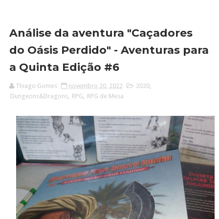
Análise da aventura "Caçadores
do Oásis Perdido" - Aventuras para
a Quinta Edição #6
Thiago Gomes
novembro 20, 2022
2020
,
Dungeons&Dragons
,
RPG
,
RPG de Mesa