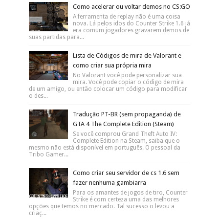
Como acelerar ou voltar demos no CS:GO
A ferramenta de replay não é uma coisa
nova. Lá pelos idos do Counter Strike 1.6 já
era comum jogadores gravarem demos de
suas partidas para...
Lista de Códigos de mira de Valorant e
como criar sua própria mira
No Valorant você pode personalizar sua
mira. Você pode copiar o código de mira
de um amigo, ou então colocar um código para modificar
o des...
Tradução PT-BR (sem propaganda) de
GTA 4 The Complete Edition (Steam)
Se você comprou Grand Theft Auto IV:
Complete Edition na Steam, saiba que o
mesmo não está disponível em português. O pessoal da
Tribo Gamer...
Como criar seu servidor de cs 1.6 sem
fazer nenhuma gambiarra
Para os amantes de jogos de tiro, Counter
Strike é com certeza uma das melhores
opções que temos no mercado. Tal sucesso o levou a
criaç...