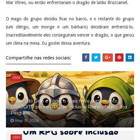
Mar Vítreo, ou então enfrentariam o dragão de latão Brazcamel.
O mago do grupo decidiu ficar no barco, e o restante do grupo
(um clérigo, um monge e um bárbaro) decidiram enfrentá-lo.
Inacreditavelmente eles conseguiram vencer o dragão, o que gerou
um clima na mesa. Eu gostei dessa aventura.
Compartilhe nas redes sociais:
2026
Irmãos do Gelo e Fogo, o mais novo suplemento
GRATUITO para o RPG de Inclusão Reino Mágico dos
Pinguins
May 31, 2026
2025