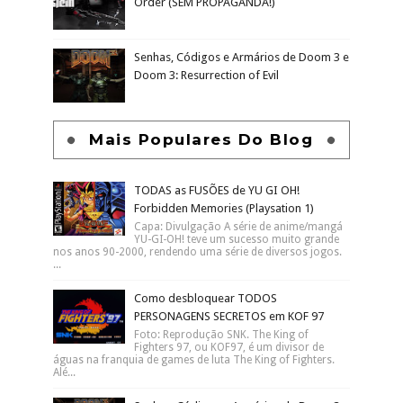
Order (SEM PROPAGANDA!)
Senhas, Códigos e Armários de Doom 3 e
Doom 3: Resurrection of Evil
Mais Populares Do Blog
TODAS as FUSÕES de YU GI OH!
Forbidden Memories (Playsation 1)
Capa: Divulgação A série de anime/mangá
YU-GI-OH! teve um sucesso muito grande
nos anos 90-2000, rendendo uma série de diversos jogos.
...
Como desbloquear TODOS
PERSONAGENS SECRETOS em KOF 97
Foto: Reprodução SNK. The King of
Fighters 97, ou KOF97, é um divisor de
águas na franquia de games de luta The King of Fighters.
Alé...