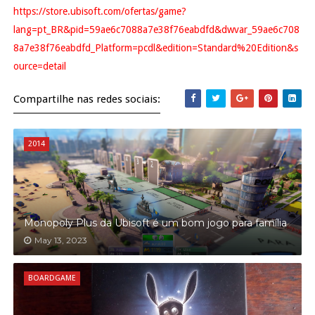
https://store.ubisoft.com/ofertas/game?
lang=pt_BR&pid=59ae6c7088a7e38f76eabdfd&dwvar_59ae6c708
8a7e38f76eabdfd_Platform=pcdl&edition=Standard%20Edition&s
ource=detail
Compartilhe nas redes sociais:
2014
Monopoly Plus da Ubisoft é um bom jogo para família
May 13, 2023
BOARDGAME