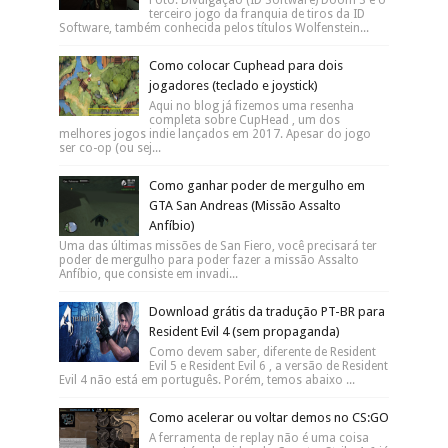
terceiro jogo da franquia de tiros da ID
Software, também conhecida pelos títulos Wolfenstein...
Como colocar Cuphead para dois
jogadores (teclado e joystick)
Aqui no blog já fizemos uma resenha
completa sobre CupHead , um dos
melhores jogos indie lançados em 2017. Apesar do jogo
ser co-op (ou sej...
Como ganhar poder de mergulho em
GTA San Andreas (Missão Assalto
Anfíbio)
Uma das últimas missões de San Fiero, você precisará ter
poder de mergulho para poder fazer a missão Assalto
Anfíbio, que consiste em invadi...
Download grátis da tradução PT-BR para
Resident Evil 4 (sem propaganda)
Como devem saber, diferente de Resident
Evil 5 e Resident Evil 6 , a versão de Resident
Evil 4 não está em português. Porém, temos abaixo ...
Como acelerar ou voltar demos no CS:GO
A ferramenta de replay não é uma coisa