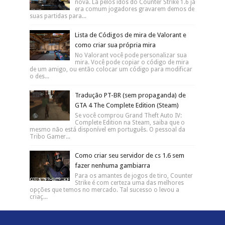
nova. Lá pelos idos do Counter Strike 1.6 já
era comum jogadores gravarem demos de
suas partidas para...
Lista de Códigos de mira de Valorant e
como criar sua própria mira
No Valorant você pode personalizar sua
mira. Você pode copiar o código de mira
de um amigo, ou então colocar um código para modificar
o des...
Tradução PT-BR (sem propaganda) de
GTA 4 The Complete Edition (Steam)
Se você comprou Grand Theft Auto IV:
Complete Edition na Steam, saiba que o
mesmo não está disponível em português. O pessoal da
Tribo Gamer...
Como criar seu servidor de cs 1.6 sem
fazer nenhuma gambiarra
Para os amantes de jogos de tiro, Counter
Strike é com certeza uma das melhores
opções que temos no mercado. Tal sucesso o levou a
criaç...