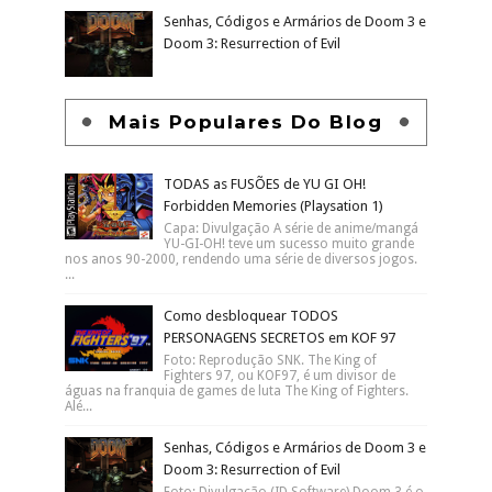
Senhas, Códigos e Armários de Doom 3 e
Doom 3: Resurrection of Evil
Mais Populares Do Blog
TODAS as FUSÕES de YU GI OH!
Forbidden Memories (Playsation 1)
Capa: Divulgação A série de anime/mangá
YU-GI-OH! teve um sucesso muito grande
nos anos 90-2000, rendendo uma série de diversos jogos.
...
Como desbloquear TODOS
PERSONAGENS SECRETOS em KOF 97
Foto: Reprodução SNK. The King of
Fighters 97, ou KOF97, é um divisor de
águas na franquia de games de luta The King of Fighters.
Alé...
Senhas, Códigos e Armários de Doom 3 e
Doom 3: Resurrection of Evil
Foto: Divulgação (ID Software) Doom 3 é o