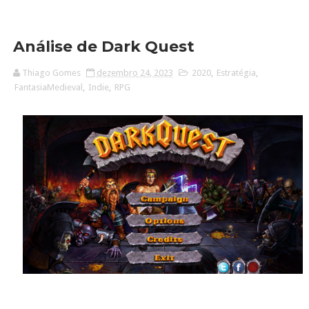
Análise de Dark Quest
Thiago Gomes
dezembro 24, 2023
2020
,
Estratégia
,
FantasiaMedieval
,
Indie
,
RPG