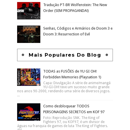
Tradução PT-BR Wolfenstein: The New
Order (SEM PROPAGANDA!)
Senhas, Códigos e Armários de Doom 3 e
Doom 3: Resurrection of Evil
Mais Populares Do Blog
TODAS as FUSÕES de YU GI OH!
Forbidden Memories (Playsation 1)
Capa: Divulgação A série de anime/mangá
YU-GI-OH! teve um sucesso muito grande
nos anos 90-2000, rendendo uma série de diversos jogos.
...
Como desbloquear TODOS
PERSONAGENS SECRETOS em KOF 97
Foto: Reprodução SNK. The King of
Fighters 97, ou KOF97, é um divisor de
águas na franquia de games de luta The King of Fighters.
Alé...