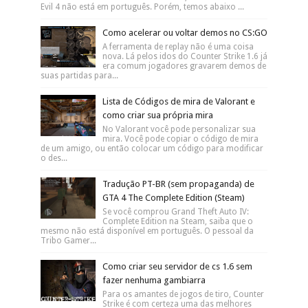
Evil 4 não está em português. Porém, temos abaixo ...
Como acelerar ou voltar demos no CS:GO
A ferramenta de replay não é uma coisa
nova. Lá pelos idos do Counter Strike 1.6 já
era comum jogadores gravarem demos de
suas partidas para...
Lista de Códigos de mira de Valorant e
como criar sua própria mira
No Valorant você pode personalizar sua
mira. Você pode copiar o código de mira
de um amigo, ou então colocar um código para modificar
o des...
Tradução PT-BR (sem propaganda) de
GTA 4 The Complete Edition (Steam)
Se você comprou Grand Theft Auto IV:
Complete Edition na Steam, saiba que o
mesmo não está disponível em português. O pessoal da
Tribo Gamer...
Como criar seu servidor de cs 1.6 sem
fazer nenhuma gambiarra
Para os amantes de jogos de tiro, Counter
Strike é com certeza uma das melhores