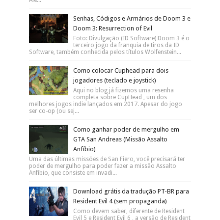
Senhas, Códigos e Armários de Doom 3 e
Doom 3: Resurrection of Evil
Foto: Divulgação (ID Software) Doom 3 é o
terceiro jogo da franquia de tiros da ID
Software, também conhecida pelos títulos Wolfenstein...
Como colocar Cuphead para dois
jogadores (teclado e joystick)
Aqui no blog já fizemos uma resenha
completa sobre CupHead , um dos
melhores jogos indie lançados em 2017. Apesar do jogo
ser co-op (ou sej...
Como ganhar poder de mergulho em
GTA San Andreas (Missão Assalto
Anfíbio)
Uma das últimas missões de San Fiero, você precisará ter
poder de mergulho para poder fazer a missão Assalto
Anfíbio, que consiste em invadi...
Download grátis da tradução PT-BR para
Resident Evil 4 (sem propaganda)
Como devem saber, diferente de Resident
Evil 5 e Resident Evil 6 , a versão de Resident