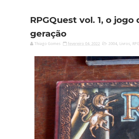
RPGQuest vol. 1, o jog
geração
Thiago Gomes
fevereiro 04, 2022
2004
,
Livros
,
RP