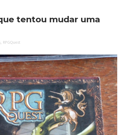
o que tentou mudar uma
G
,
RPGQuest