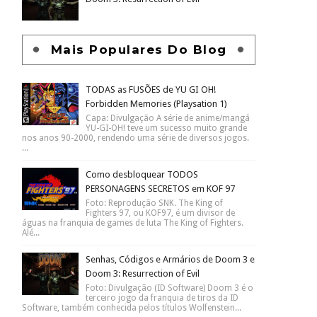
Mais Populares Do Blog
TODAS as FUSÕES de YU GI OH!
Forbidden Memories (Playsation 1)
Capa: Divulgação A série de anime/mangá
YU-GI-OH! teve um sucesso muito grande
nos anos 90-2000, rendendo uma série de diversos jogos.
...
Como desbloquear TODOS
PERSONAGENS SECRETOS em KOF 97
Foto: Reprodução SNK. The King of
Fighters 97, ou KOF97, é um divisor de
águas na franquia de games de luta The King of Fighters.
Alé...
Senhas, Códigos e Armários de Doom 3 e
Doom 3: Resurrection of Evil
Foto: Divulgação (ID Software) Doom 3 é o
terceiro jogo da franquia de tiros da ID
Software, também conhecida pelos títulos Wolfenstein...