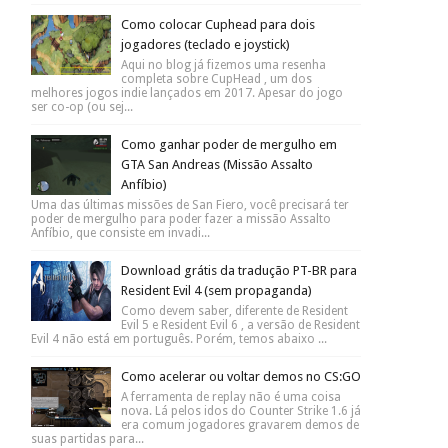
Como colocar Cuphead para dois
jogadores (teclado e joystick)
Aqui no blog já fizemos uma resenha
completa sobre CupHead , um dos
melhores jogos indie lançados em 2017. Apesar do jogo
ser co-op (ou sej...
Como ganhar poder de mergulho em
GTA San Andreas (Missão Assalto
Anfíbio)
Uma das últimas missões de San Fiero, você precisará ter
poder de mergulho para poder fazer a missão Assalto
Anfíbio, que consiste em invadi...
Download grátis da tradução PT-BR para
Resident Evil 4 (sem propaganda)
Como devem saber, diferente de Resident
Evil 5 e Resident Evil 6 , a versão de Resident
Evil 4 não está em português. Porém, temos abaixo ...
Como acelerar ou voltar demos no CS:GO
A ferramenta de replay não é uma coisa
nova. Lá pelos idos do Counter Strike 1.6 já
era comum jogadores gravarem demos de
suas partidas para...