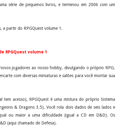
uma série de pequenos livros, e terminou em 2006 com um
, a partir do RPGQuest volume 1.
 de RPGQuest volume 1
 novos jogadores ao nosso hobby, divulgando o próprio RPG.
encarte com diversas miniaturas e salões para você montar sua
l tem acesso), RPGQuest é uma mistura do próprio Sistema
eons & Dragons 3.5). Você rola dois dados de seis lados e
igual ou maior a uma dificuldade (igual a CD em D&D). Os
&D (aqui chamado de Defesa).