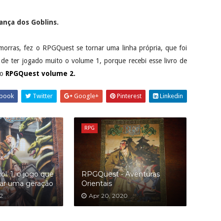
iança dos Goblins.
orras, fez o RPGQuest se tornar uma linha própria, que foi
e ter jogado muito o volume 1, porque recebi esse livro de
 o
RPGQuest volume 2.
book
Twitter
Google+
Pinterest
Linkedin
RPG
l. 1, o jogo que
RPGQuest - Aventuras
ar uma geração
Orientais
2
Apr 20, 2020