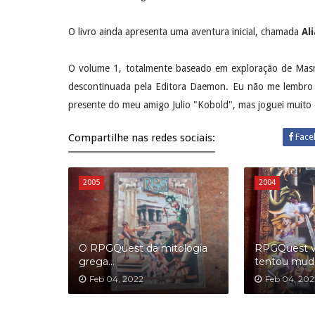
O livro ainda apresenta uma aventura inicial, chamada
Al
O volume 1, totalmente baseado em exploração de Masm
descontinuada pela Editora Daemon. Eu não me lembro d
presente do meu amigo Julio "Kobold", mas joguei muito
Compartilhe nas redes sociais:
Face
2005
2004
O RPGQuest da mitologia
RPGQuest vo
grega...
tentou mud
Feb 04, 2022
Feb 04, 202