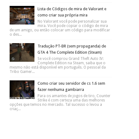
Lista de Códigos de mira de Valorant e
como criar sua própria mira
No Valorant você pode personalizar sua
mira. Você pode copiar o código de mira
de um amigo, ou então colocar um código para modificar
o des...
Tradução PT-BR (sem propaganda) de
GTA 4 The Complete Edition (Steam)
Se você comprou Grand Theft Auto IV:
Complete Edition na Steam, saiba que o
mesmo não está disponível em português. O pessoal da
Tribo Gamer...
Como criar seu servidor de cs 1.6 sem
fazer nenhuma gambiarra
Para os amantes de jogos de tiro, Counter
Strike é com certeza uma das melhores
opções que temos no mercado. Tal sucesso o levou a
criaç...