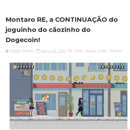
Montaro RE, a CONTINUAÇÃO do
joguinho do cãozinho do
Dogecoin!
Thiago Gomes
março 23, 2022
2018
,
Casual
,
Indie
,
PixelArt