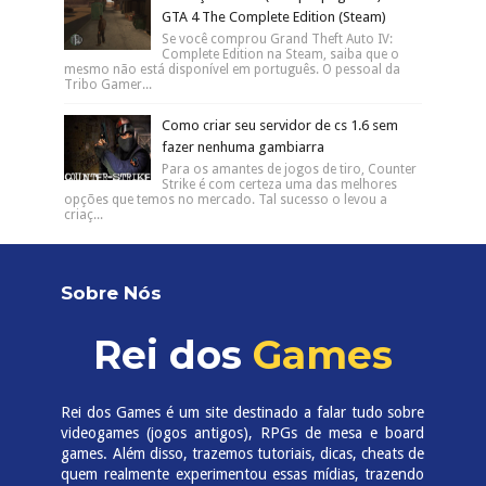
GTA 4 The Complete Edition (Steam)
Se você comprou Grand Theft Auto IV:
Complete Edition na Steam, saiba que o
mesmo não está disponível em português. O pessoal da
Tribo Gamer...
Como criar seu servidor de cs 1.6 sem
fazer nenhuma gambiarra
Para os amantes de jogos de tiro, Counter
Strike é com certeza uma das melhores
opções que temos no mercado. Tal sucesso o levou a
criaç...
Sobre Nós
Rei dos
Games
Rei dos Games é um site destinado a falar tudo sobre
videogames (jogos antigos), RPGs de mesa e board
games. Além disso, trazemos tutoriais, dicas, cheats de
quem realmente experimentou essas mídias, trazendo