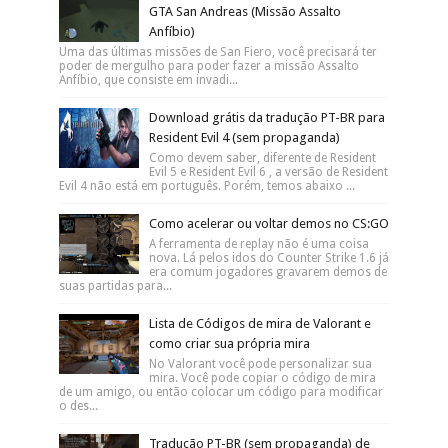
GTA San Andreas (Missão Assalto
Anfíbio)
Uma das últimas missões de San Fiero, você precisará ter
poder de mergulho para poder fazer a missão Assalto
Anfíbio, que consiste em invadi...
Download grátis da tradução PT-BR para
Resident Evil 4 (sem propaganda)
Como devem saber, diferente de Resident
Evil 5 e Resident Evil 6 , a versão de Resident
Evil 4 não está em português. Porém, temos abaixo ...
Como acelerar ou voltar demos no CS:GO
A ferramenta de replay não é uma coisa
nova. Lá pelos idos do Counter Strike 1.6 já
era comum jogadores gravarem demos de
suas partidas para...
Lista de Códigos de mira de Valorant e
como criar sua própria mira
No Valorant você pode personalizar sua
mira. Você pode copiar o código de mira
de um amigo, ou então colocar um código para modificar
o des...
Tradução PT-BR (sem propaganda) de