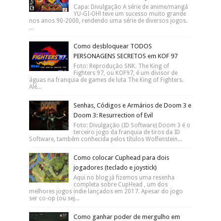
Capa: Divulgação A série de anime/mangá
YU-GI-OH! teve um sucesso muito grande
nos anos 90-2000, rendendo uma série de diversos jogos.
...
Como desbloquear TODOS
PERSONAGENS SECRETOS em KOF 97
Foto: Reprodução SNK. The King of
Fighters 97, ou KOF97, é um divisor de
águas na franquia de games de luta The King of Fighters.
Alé...
Senhas, Códigos e Armários de Doom 3 e
Doom 3: Resurrection of Evil
Foto: Divulgação (ID Software) Doom 3 é o
terceiro jogo da franquia de tiros da ID
Software, também conhecida pelos títulos Wolfenstein...
Como colocar Cuphead para dois
jogadores (teclado e joystick)
Aqui no blog já fizemos uma resenha
completa sobre CupHead , um dos
melhores jogos indie lançados em 2017. Apesar do jogo
ser co-op (ou sej...
Como ganhar poder de mergulho em