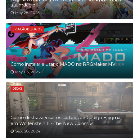
atiumdag.dlll
May 28, 2025
CRIAÇÃODEJOGOS
Como instalar e usar o MADO no RPGMaker MV
May 03, 2025
DICAS
Como destravar/usar os cartões de Código Enigma
em Wolfenstein II - The New Colossus
Sept 28, 2024