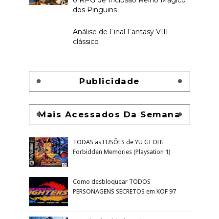
RECENTE
ALEATÓRIO
Como acessar a tela de título e
sair do jogo Tomb Raider:
Chronicles
Experimentei o primeiro Devil
May Cry e gostei
Irmãos do Gelo e Fogo, o mais
novo suplemento GRATUITO para
o RPG de Inclusão Reino Mágico
dos Pinguins
Análise de Final Fantasy VIII
clássico
Publicidade