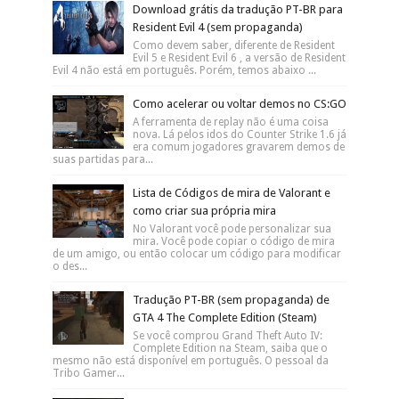
Como colocar Cuphead para dois
jogadores (teclado e joystick)
Aqui no blog já fizemos uma resenha
completa sobre CupHead , um dos
melhores jogos indie lançados em 2017. Apesar do jogo
ser co-op (ou sej...
Como ganhar poder de mergulho em
GTA San Andreas (Missão Assalto
Anfíbio)
Uma das últimas missões de San Fiero, você precisará ter
poder de mergulho para poder fazer a missão Assalto
Anfíbio, que consiste em invadi...
Download grátis da tradução PT-BR para
Resident Evil 4 (sem propaganda)
Como devem saber, diferente de Resident
Evil 5 e Resident Evil 6 , a versão de Resident
Evil 4 não está em português. Porém, temos abaixo ...
Como acelerar ou voltar demos no CS:GO
A ferramenta de replay não é uma coisa
nova. Lá pelos idos do Counter Strike 1.6 já
era comum jogadores gravarem demos de
suas partidas para...