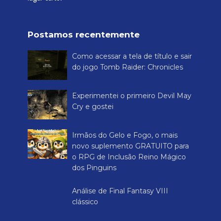
Rei dos
Games
Rei dos Games é um site destinado a falar tudo sobre
videogames (jogos antigos), RPGs de mesa e board
games. Além disso, trazemos tutoriais, dicas, cheats de
quem realmente experimentou essas mídias, trazendo
também boas recomendações.
Rei dos Games é o único blog dedicado a três tipos de
jogos diferentes (eletrônicos, de tabuleiro e RPGs). Se
você quer conhecer bons jogos para brincar, este é o
lugar certo.
Postamos recentemente
Como acessar a tela de título e sair
do jogo Tomb Raider: Chronicles
Experimentei o primeiro Devil May