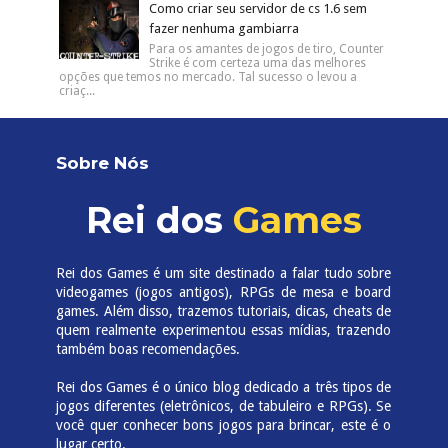
Lista de Códigos de mira de Valorant e
como criar sua própria mira
No Valorant você pode personalizar sua
mira. Você pode copiar o código de mira
de um amigo, ou então colocar um código para modificar
o des...
Tradução PT-BR (sem propaganda) de
GTA 4 The Complete Edition (Steam)
Se você comprou Grand Theft Auto IV:
Complete Edition na Steam, saiba que o
mesmo não está disponível em português. O pessoal da
Tribo Gamer...
Como criar seu servidor de cs 1.6 sem
fazer nenhuma gambiarra
Para os amantes de jogos de tiro, Counter
Strike é com certeza uma das melhores
opções que temos no mercado. Tal sucesso o levou a
criaç...
Sobre Nós