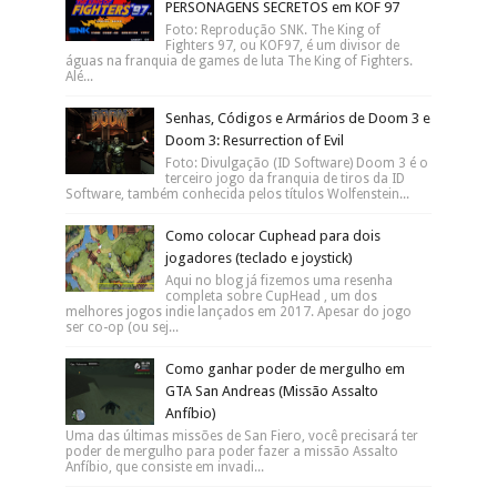
Mais Populares Do Blog
TODAS as FUSÕES de YU GI OH!
Forbidden Memories (Playsation 1)
Capa: Divulgação A série de anime/mangá
YU-GI-OH! teve um sucesso muito grande
nos anos 90-2000, rendendo uma série de diversos jogos.
...
Como desbloquear TODOS
PERSONAGENS SECRETOS em KOF 97
Foto: Reprodução SNK. The King of
Fighters 97, ou KOF97, é um divisor de
águas na franquia de games de luta The King of Fighters.
Alé...
Senhas, Códigos e Armários de Doom 3 e
Doom 3: Resurrection of Evil
Foto: Divulgação (ID Software) Doom 3 é o
terceiro jogo da franquia de tiros da ID
Software, também conhecida pelos títulos Wolfenstein...