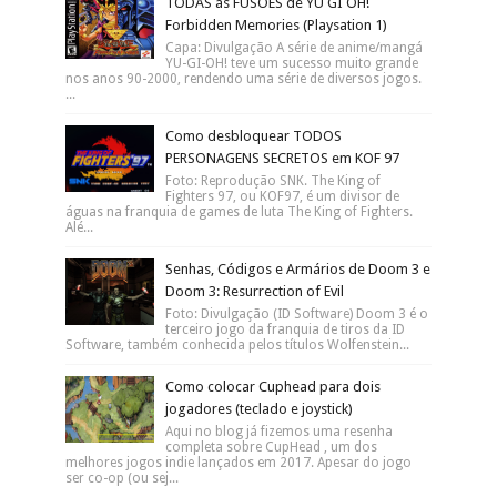
TODAS as FUSÕES de YU GI OH!
Forbidden Memories (Playsation 1)
Capa: Divulgação A série de anime/mangá
YU-GI-OH! teve um sucesso muito grande
nos anos 90-2000, rendendo uma série de diversos jogos.
...
Como desbloquear TODOS
PERSONAGENS SECRETOS em KOF 97
Foto: Reprodução SNK. The King of
Fighters 97, ou KOF97, é um divisor de
águas na franquia de games de luta The King of Fighters.
Alé...
Senhas, Códigos e Armários de Doom 3 e
Doom 3: Resurrection of Evil
Foto: Divulgação (ID Software) Doom 3 é o
terceiro jogo da franquia de tiros da ID
Software, também conhecida pelos títulos Wolfenstein...
Como colocar Cuphead para dois
jogadores (teclado e joystick)
Aqui no blog já fizemos uma resenha
completa sobre CupHead , um dos
melhores jogos indie lançados em 2017. Apesar do jogo
ser co-op (ou sej...