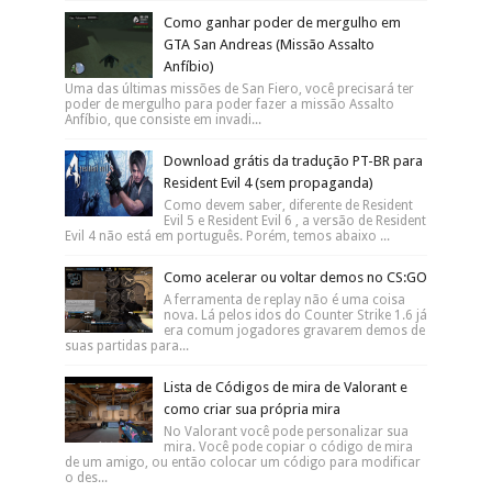
Como ganhar poder de mergulho em
GTA San Andreas (Missão Assalto
Anfíbio)
Uma das últimas missões de San Fiero, você precisará ter
poder de mergulho para poder fazer a missão Assalto
Anfíbio, que consiste em invadi...
Download grátis da tradução PT-BR para
Resident Evil 4 (sem propaganda)
Como devem saber, diferente de Resident
Evil 5 e Resident Evil 6 , a versão de Resident
Evil 4 não está em português. Porém, temos abaixo ...
Como acelerar ou voltar demos no CS:GO
A ferramenta de replay não é uma coisa
nova. Lá pelos idos do Counter Strike 1.6 já
era comum jogadores gravarem demos de
suas partidas para...
Lista de Códigos de mira de Valorant e
como criar sua própria mira
No Valorant você pode personalizar sua
mira. Você pode copiar o código de mira
de um amigo, ou então colocar um código para modificar
o des...