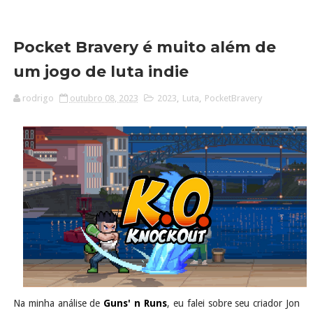
Pocket Bravery é muito além de
um jogo de luta indie
rodrigo
outubro 08, 2023
2023
,
Luta
,
PocketBravery
Na minha análise de
Guns' n Runs
, eu falei sobre seu criador Jon