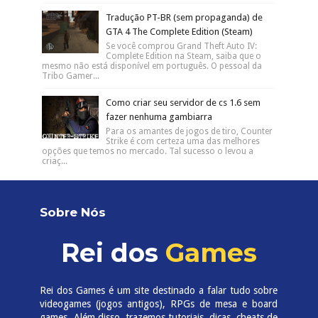
Tradução PT-BR (sem propaganda) de
GTA 4 The Complete Edition (Steam)
Se você comprou Grand Theft Auto IV:
Complete Edition na Steam, saiba que o
mesmo não está disponível em português. O pessoal da
Tribo Gamer...
Como criar seu servidor de cs 1.6 sem
fazer nenhuma gambiarra
Para os amantes de jogos de tiro, Counter
Strike é com certeza uma das melhores
opções que temos no mercado. Tal sucesso o levou a
criaç...
Sobre Nós
Rei dos
Games
Rei dos Games é um site destinado a falar tudo sobre
videogames (jogos antigos), RPGs de mesa e board
games. Além disso, trazemos tutoriais, dicas, cheats de