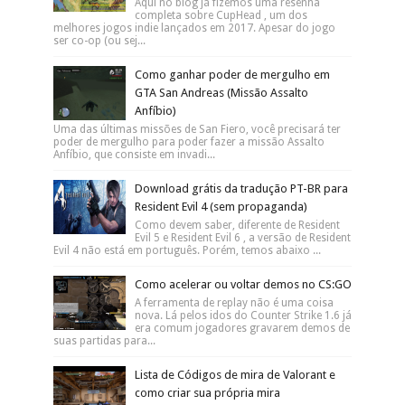
Aqui no blog já fizemos uma resenha
completa sobre CupHead , um dos
melhores jogos indie lançados em 2017. Apesar do jogo
ser co-op (ou sej...
Como ganhar poder de mergulho em
GTA San Andreas (Missão Assalto
Anfíbio)
Uma das últimas missões de San Fiero, você precisará ter
poder de mergulho para poder fazer a missão Assalto
Anfíbio, que consiste em invadi...
Download grátis da tradução PT-BR para
Resident Evil 4 (sem propaganda)
Como devem saber, diferente de Resident
Evil 5 e Resident Evil 6 , a versão de Resident
Evil 4 não está em português. Porém, temos abaixo ...
Como acelerar ou voltar demos no CS:GO
A ferramenta de replay não é uma coisa
nova. Lá pelos idos do Counter Strike 1.6 já
era comum jogadores gravarem demos de
suas partidas para...
Lista de Códigos de mira de Valorant e
como criar sua própria mira