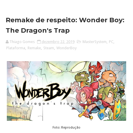
Remake de respeito: Wonder Boy:
The Dragon's Trap
Thiago Gomes
dezembro 22, 2019
MasterSystem
,
PC
,
Plataforma
,
Remake
,
Steam
,
WonderBoy
Foto: Reprodução