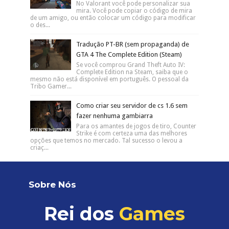
No Valorant você pode personalizar sua
mira. Você pode copiar o código de mira
de um amigo, ou então colocar um código para modificar
o des...
Tradução PT-BR (sem propaganda) de
GTA 4 The Complete Edition (Steam)
Se você comprou Grand Theft Auto IV:
Complete Edition na Steam, saiba que o
mesmo não está disponível em português. O pessoal da
Tribo Gamer...
Como criar seu servidor de cs 1.6 sem
fazer nenhuma gambiarra
Para os amantes de jogos de tiro, Counter
Strike é com certeza uma das melhores
opções que temos no mercado. Tal sucesso o levou a
criaç...
Sobre Nós
Rei dos
Games