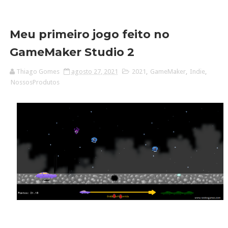
Meu primeiro jogo feito no
GameMaker Studio 2
Thiago Gomes
agosto 27, 2021
2021
,
GameMaker
,
Indie
,
NossosProdutos