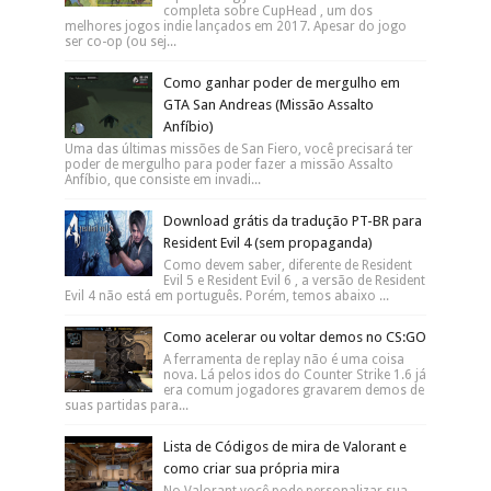
completa sobre CupHead , um dos
melhores jogos indie lançados em 2017. Apesar do jogo
ser co-op (ou sej...
Como ganhar poder de mergulho em
GTA San Andreas (Missão Assalto
Anfíbio)
Uma das últimas missões de San Fiero, você precisará ter
poder de mergulho para poder fazer a missão Assalto
Anfíbio, que consiste em invadi...
Download grátis da tradução PT-BR para
Resident Evil 4 (sem propaganda)
Como devem saber, diferente de Resident
Evil 5 e Resident Evil 6 , a versão de Resident
Evil 4 não está em português. Porém, temos abaixo ...
Como acelerar ou voltar demos no CS:GO
A ferramenta de replay não é uma coisa
nova. Lá pelos idos do Counter Strike 1.6 já
era comum jogadores gravarem demos de
suas partidas para...
Lista de Códigos de mira de Valorant e
como criar sua própria mira
No Valorant você pode personalizar sua