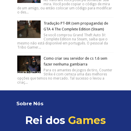
mira. Você pode copiar o código de mira
de um amigo, ou então colocar um código para modificar
o des...
Tradução PT-BR (sem propaganda) de
GTA 4 The Complete Edition (Steam)
Se você comprou Grand Theft Auto IV:
Complete Edition na Steam, saiba que o
mesmo não está disponível em português. O pessoal da
Tribo Gamer...
Como criar seu servidor de cs 1.6 sem
fazer nenhuma gambiarra
Para os amantes de jogos de tiro, Counter
Strike é com certeza uma das melhores
opções que temos no mercado. Tal sucesso o levou a
criaç...
Sobre Nós
Rei dos
Games