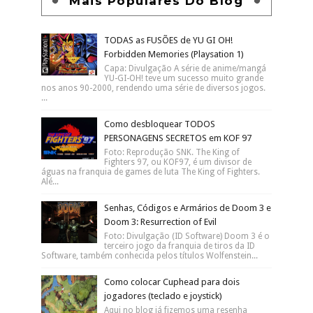
Mais Populares Do Blog
TODAS as FUSÕES de YU GI OH!
Forbidden Memories (Playsation 1)
Capa: Divulgação A série de anime/mangá
YU-GI-OH! teve um sucesso muito grande
nos anos 90-2000, rendendo uma série de diversos jogos.
...
Como desbloquear TODOS
PERSONAGENS SECRETOS em KOF 97
Foto: Reprodução SNK. The King of
Fighters 97, ou KOF97, é um divisor de
águas na franquia de games de luta The King of Fighters.
Alé...
Senhas, Códigos e Armários de Doom 3 e
Doom 3: Resurrection of Evil
Foto: Divulgação (ID Software) Doom 3 é o
terceiro jogo da franquia de tiros da ID
Software, também conhecida pelos títulos Wolfenstein...
Como colocar Cuphead para dois
jogadores (teclado e joystick)
Aqui no blog já fizemos uma resenha