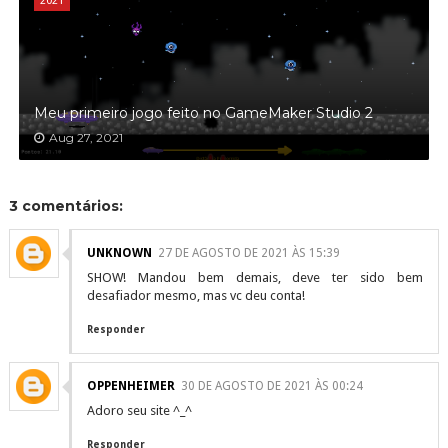
2021
Meu primeiro jogo feito no GameMaker Studio 2
Aug 27, 2021
3 comentários:
UNKNOWN
27 DE AGOSTO DE 2021 ÀS 15:39
SHOW! Mandou bem demais, deve ter sido bem
desafiador mesmo, mas vc deu conta!
Responder
OPPENHEIMER
30 DE AGOSTO DE 2021 ÀS 00:24
Adoro seu site ^_^
Responder