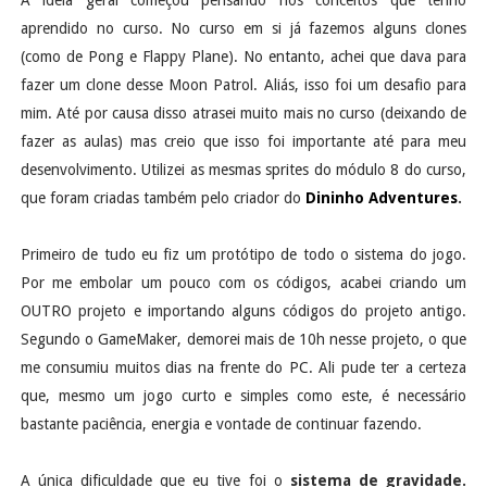
A ideia geral começou pensando nos conceitos que tenho
aprendido no curso. No curso em si já fazemos alguns clones
(como de Pong e Flappy Plane). No entanto, achei que dava para
fazer um clone desse Moon Patrol. Aliás, isso foi um desafio para
mim. Até por causa disso atrasei muito mais no curso (deixando de
fazer as aulas) mas creio que isso foi importante até para meu
desenvolvimento. Utilizei as mesmas sprites do módulo 8 do curso,
que foram criadas também pelo criador do
Dininho Adventures
.
Primeiro de tudo eu fiz um protótipo de todo o sistema do jogo.
Por me embolar um pouco com os códigos, acabei criando um
OUTRO projeto e importando alguns códigos do projeto antigo.
Segundo o GameMaker, demorei mais de 10h nesse projeto, o que
me consumiu muitos dias na frente do PC. Ali pude ter a certeza
que, mesmo um jogo curto e simples como este, é necessário
bastante paciência, energia e vontade de continuar fazendo.
A única dificuldade que eu tive foi o
sistema de gravidade.