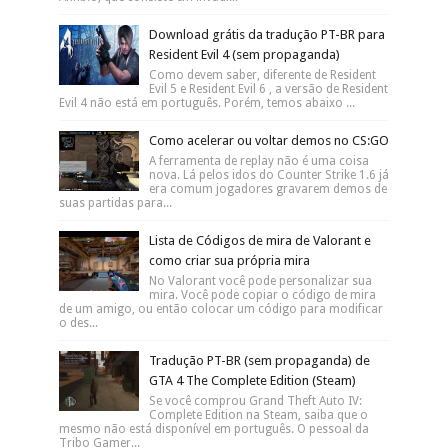
Download grátis da tradução PT-BR para
Resident Evil 4 (sem propaganda)
Como devem saber, diferente de Resident
Evil 5 e Resident Evil 6 , a versão de Resident
Evil 4 não está em português. Porém, temos abaixo ...
Como acelerar ou voltar demos no CS:GO
A ferramenta de replay não é uma coisa
nova. Lá pelos idos do Counter Strike 1.6 já
era comum jogadores gravarem demos de
suas partidas para...
Lista de Códigos de mira de Valorant e
como criar sua própria mira
No Valorant você pode personalizar sua
mira. Você pode copiar o código de mira
de um amigo, ou então colocar um código para modificar
o des...
Tradução PT-BR (sem propaganda) de
GTA 4 The Complete Edition (Steam)
Se você comprou Grand Theft Auto IV:
Complete Edition na Steam, saiba que o
mesmo não está disponível em português. O pessoal da
Tribo Gamer...