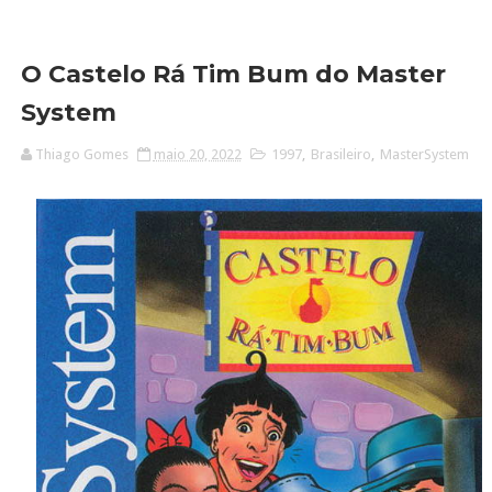
O Castelo Rá Tim Bum do Master
System
Thiago Gomes
maio 20, 2022
1997
,
Brasileiro
,
MasterSystem