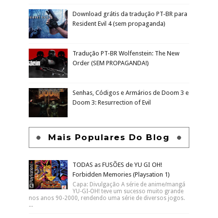
Download grátis da tradução PT-BR para
Resident Evil 4 (sem propaganda)
Tradução PT-BR Wolfenstein: The New
Order (SEM PROPAGANDA!)
Senhas, Códigos e Armários de Doom 3 e
Doom 3: Resurrection of Evil
Mais Populares Do Blog
TODAS as FUSÕES de YU GI OH!
Forbidden Memories (Playsation 1)
Capa: Divulgação A série de anime/mangá
YU-GI-OH! teve um sucesso muito grande
nos anos 90-2000, rendendo uma série de diversos jogos.
...