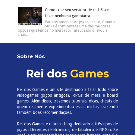
Como criar seu servidor de cs 1.6 sem
fazer nenhuma gambiarra
Para os amantes de jogos de tiro, Counter
Strike é com certeza uma das melhores
opções que temos no mercado. Tal sucesso o levou a
criaç...
Sobre Nós
Rei dos
Games
Rei dos Games é um site destinado a falar tudo sobre
videogames (jogos antigos), RPGs de mesa e board
games. Além disso, trazemos tutoriais, dicas, cheats de
quem realmente experimentou essas mídias, trazendo
também boas recomendações.
Rei dos Games é o único blog dedicado a três tipos de
jogos diferentes (eletrônicos, de tabuleiro e RPGs). Se