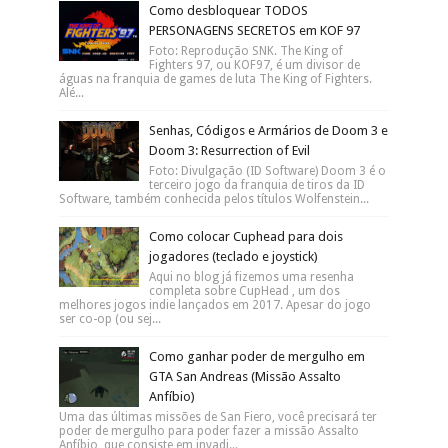
Como desbloquear TODOS
PERSONAGENS SECRETOS em KOF 97
Foto: Reprodução SNK. The King of
Fighters 97, ou KOF97, é um divisor de
águas na franquia de games de luta The King of Fighters.
Alé...
Senhas, Códigos e Armários de Doom 3 e
Doom 3: Resurrection of Evil
Foto: Divulgação (ID Software) Doom 3 é o
terceiro jogo da franquia de tiros da ID
Software, também conhecida pelos títulos Wolfenstein...
Como colocar Cuphead para dois
jogadores (teclado e joystick)
Aqui no blog já fizemos uma resenha
completa sobre CupHead , um dos
melhores jogos indie lançados em 2017. Apesar do jogo
ser co-op (ou sej...
Como ganhar poder de mergulho em
GTA San Andreas (Missão Assalto
Anfíbio)
Uma das últimas missões de San Fiero, você precisará ter
poder de mergulho para poder fazer a missão Assalto
Anfíbio, que consiste em invadi...