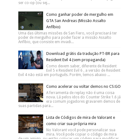
ser co-op (ou sej...
Como ganhar poder de mergulho em
GTA San Andreas (Missão Assalto
Anfíbio)
Uma das últimas missões de San Fiero, você precisará ter
poder de mergulho para poder fazer a missão Assalto
Anfíbio, que consiste em invadi...
Download grátis da tradução PT-BR para
Resident Evil 4 (sem propaganda)
Como devem saber, diferente de Resident
Evil 5 e Resident Evil 6 , a versão de Resident
Evil 4 não está em português. Porém, temos abaixo ...
Como acelerar ou voltar demos no CS:GO
A ferramenta de replay não é uma coisa
nova. Lá pelos idos do Counter Strike 1.6 já
era comum jogadores gravarem demos de
suas partidas para...
Lista de Códigos de mira de Valorant e
como criar sua própria mira
No Valorant você pode personalizar sua
mira. Você pode copiar o código de mira
de um amigo, ou então colocar um código para modificar