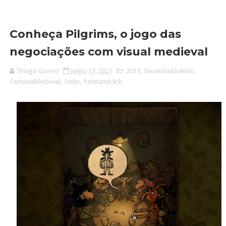
Conheça Pilgrims, o jogo das
negociações com visual medieval
Thiago Gomes
junho 17, 2021
2019
,
DesenhadoaMão
,
FantasiaMedieval
,
Indie
,
Pointandclick