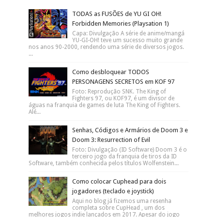
TODAS as FUSÕES de YU GI OH!
Forbidden Memories (Playsation 1)
Capa: Divulgação A série de anime/mangá
YU-GI-OH! teve um sucesso muito grande
nos anos 90-2000, rendendo uma série de diversos jogos.
...
Como desbloquear TODOS
PERSONAGENS SECRETOS em KOF 97
Foto: Reprodução SNK. The King of
Fighters 97, ou KOF97, é um divisor de
águas na franquia de games de luta The King of Fighters.
Alé...
Senhas, Códigos e Armários de Doom 3 e
Doom 3: Resurrection of Evil
Foto: Divulgação (ID Software) Doom 3 é o
terceiro jogo da franquia de tiros da ID
Software, também conhecida pelos títulos Wolfenstein...
Como colocar Cuphead para dois
jogadores (teclado e joystick)
Aqui no blog já fizemos uma resenha
completa sobre CupHead , um dos
melhores jogos indie lançados em 2017. Apesar do jogo