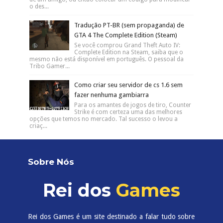
o des...
Tradução PT-BR (sem propaganda) de
GTA 4 The Complete Edition (Steam)
Se você comprou Grand Theft Auto IV:
Complete Edition na Steam, saiba que o
mesmo não está disponível em português. O pessoal da
Tribo Gamer...
Como criar seu servidor de cs 1.6 sem
fazer nenhuma gambiarra
Para os amantes de jogos de tiro, Counter
Strike é com certeza uma das melhores
opções que temos no mercado. Tal sucesso o levou a
criaç...
Sobre Nós
Rei dos
Games
Rei dos Games é um site destinado a falar tudo sobre