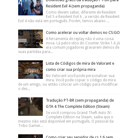
Resident Evil 4 (sem propaganda)
Como devem saber, diferente de Resident
Evil 5 e Resident Evil 6 , a versão de Resident
Evil 4 não está em português. Porém, temos abaixo ...
Como acelerar ou voltar demos no CS:GO
A ferramenta de replay não é uma coisa
nova. Lá pelos idos do Counter Strike 1.6 já
era comum jogadores gravarem demos de
suas partidas para...
Lista de Códigos de mira de Valorant e
como criar sua própria mira
No Valorant você pode personalizar sua
mira. Você pode copiar o código de mira
de um amigo, ou então colocar um código para modificar
o des...
Tradução PT-BR (sem propaganda) de
GTA 4 The Complete Edition (Steam)
Se você comprou Grand Theft Auto IV:
Complete Edition na Steam, saiba que o
mesmo não está disponível em português. O pessoal da
Tribo Gamer...
Como criar seu servidor de cs 1.6 sem