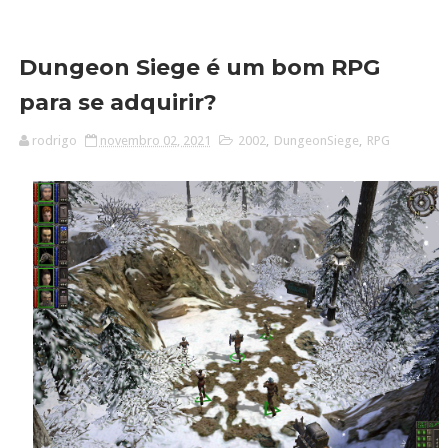
Dungeon Siege é um bom RPG
para se adquirir?
rodrigo
novembro 02, 2021
2002
,
DungeonSiege
,
RPG