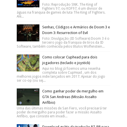
Foto: Reprodução SNK. The King of
Fighters 97, ou KOF97, é um divisor de
águas na franquia de games de luta The King of Fighters.
Alé...
Senhas, Códigos e Armários de Doom 3 e
Doom 3: Resurrection of Evil
Foto: Divulgação (ID Software) Doom 3 é o
terceiro jogo da franquia de tiros da ID
Software, também conhecida pelos títulos Wolfenstein...
Como colocar Cuphead para dois
jogadores (teclado e joystick)
Aqui no blog já fizemos uma resenha
completa sobre CupHead , um dos
melhores jogos indie lançados em 2017. Apesar do jogo
ser co-op (ou sej...
Como ganhar poder de mergulho em
GTA San Andreas (Missão Assalto
Anfíbio)
Uma das últimas missões de San Fiero, você precisará ter
poder de mergulho para poder fazer a missão Assalto
Anfíbio, que consiste em invadi...
Download grátis da tradução PT-BR para