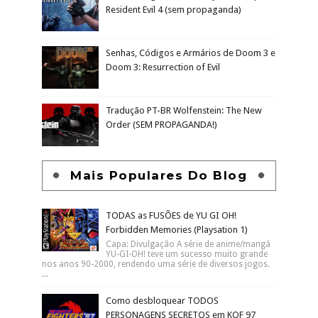
Resident Evil 4 (sem propaganda)
Senhas, Códigos e Armários de Doom 3 e
Doom 3: Resurrection of Evil
Tradução PT-BR Wolfenstein: The New
Order (SEM PROPAGANDA!)
Mais Populares Do Blog
TODAS as FUSÕES de YU GI OH!
Forbidden Memories (Playsation 1)
Capa: Divulgação A série de anime/mangá
YU-GI-OH! teve um sucesso muito grande
nos anos 90-2000, rendendo uma série de diversos jogos.
...
Como desbloquear TODOS
PERSONAGENS SECRETOS em KOF 97