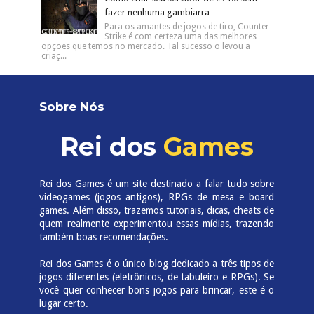
fazer nenhuma gambiarra
Para os amantes de jogos de tiro, Counter
Strike é com certeza uma das melhores
opções que temos no mercado. Tal sucesso o levou a
criaç...
Sobre Nós
Rei dos
Games
Rei dos Games é um site destinado a falar tudo sobre
videogames (jogos antigos), RPGs de mesa e board
games. Além disso, trazemos tutoriais, dicas, cheats de
quem realmente experimentou essas mídias, trazendo
também boas recomendações.
Rei dos Games é o único blog dedicado a três tipos de
jogos diferentes (eletrônicos, de tabuleiro e RPGs). Se
você quer conhecer bons jogos para brincar, este é o
lugar certo.