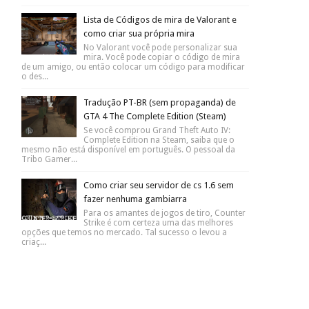
Lista de Códigos de mira de Valorant e
como criar sua própria mira
No Valorant você pode personalizar sua
mira. Você pode copiar o código de mira
de um amigo, ou então colocar um código para modificar
o des...
Tradução PT-BR (sem propaganda) de
GTA 4 The Complete Edition (Steam)
Se você comprou Grand Theft Auto IV:
Complete Edition na Steam, saiba que o
mesmo não está disponível em português. O pessoal da
Tribo Gamer...
Como criar seu servidor de cs 1.6 sem
fazer nenhuma gambiarra
Para os amantes de jogos de tiro, Counter
Strike é com certeza uma das melhores
opções que temos no mercado. Tal sucesso o levou a
criaç...