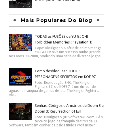
Mais Populares Do Blog
TODAS as FUSÕES de YU GI OH!
Forbidden Memories (Playsation 1)
Capa: Divulgação A série de anime/mangá
YU-GI-OH! teve um sucesso muito grande
nos anos 90-2000, rendendo uma série de diversos jogos.
...
Como desbloquear TODOS
PERSONAGENS SECRETOS em KOF 97
Foto: Reprodução SNK. The King of
Fighters 97, ou KOF97, é um divisor de
águas na franquia de games de luta The King of Fighters.
Alé...
Senhas, Códigos e Armários de Doom 3 e
Doom 3: Resurrection of Evil
Foto: Divulgação (ID Software) Doom 3 é o
terceiro jogo da franquia de tiros da ID
Software, também conhecida pelos títulos Wolfenstein...