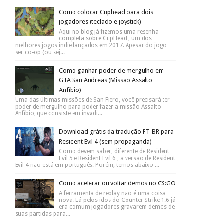
Como colocar Cuphead para dois
jogadores (teclado e joystick)
Aqui no blog já fizemos uma resenha
completa sobre CupHead , um dos
melhores jogos indie lançados em 2017. Apesar do jogo
ser co-op (ou sej...
Como ganhar poder de mergulho em
GTA San Andreas (Missão Assalto
Anfíbio)
Uma das últimas missões de San Fiero, você precisará ter
poder de mergulho para poder fazer a missão Assalto
Anfíbio, que consiste em invadi...
Download grátis da tradução PT-BR para
Resident Evil 4 (sem propaganda)
Como devem saber, diferente de Resident
Evil 5 e Resident Evil 6 , a versão de Resident
Evil 4 não está em português. Porém, temos abaixo ...
Como acelerar ou voltar demos no CS:GO
A ferramenta de replay não é uma coisa
nova. Lá pelos idos do Counter Strike 1.6 já
era comum jogadores gravarem demos de
suas partidas para...