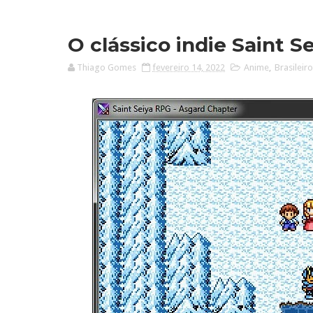
O clássico indie Saint S
Thiago Gomes
fevereiro 14, 2022
Anime
,
Brasileiro