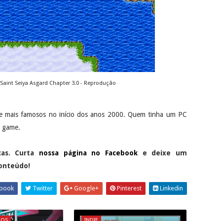
Saint Seiya Asgard Chapter 3.0 - Reprodução
die mais famosos no início dos anos 2000. Quem tinha um PC
e game.
cas. Curta
nossa página no Facebook
e deixe um
conteúdo!
book
Twitter
Google+
Pinterest
Linkedin
GOS
INDIE