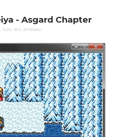
eiya - Asgard Chapter
,
Indie
,
RPG
,
RPGMaker