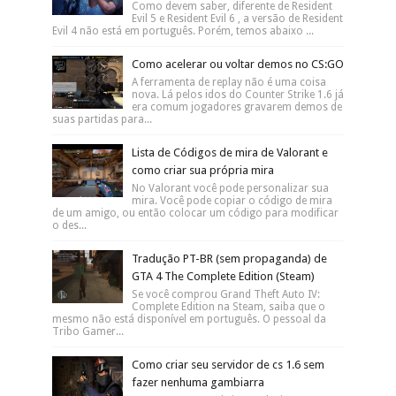
Como devem saber, diferente de Resident
Evil 5 e Resident Evil 6 , a versão de Resident
Evil 4 não está em português. Porém, temos abaixo ...
Como acelerar ou voltar demos no CS:GO
A ferramenta de replay não é uma coisa
nova. Lá pelos idos do Counter Strike 1.6 já
era comum jogadores gravarem demos de
suas partidas para...
Lista de Códigos de mira de Valorant e
como criar sua própria mira
No Valorant você pode personalizar sua
mira. Você pode copiar o código de mira
de um amigo, ou então colocar um código para modificar
o des...
Tradução PT-BR (sem propaganda) de
GTA 4 The Complete Edition (Steam)
Se você comprou Grand Theft Auto IV:
Complete Edition na Steam, saiba que o
mesmo não está disponível em português. O pessoal da
Tribo Gamer...
Como criar seu servidor de cs 1.6 sem
fazer nenhuma gambiarra