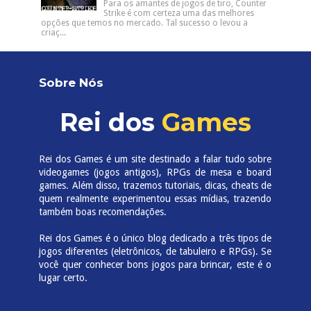
Para os amantes de jogos de tiro, Counter
Strike é com certeza uma das melhores
opções que temos no mercado. Tal sucesso o levou a
criaç...
Sobre Nós
Rei dos
Games
Rei dos Games é um site destinado a falar tudo sobre
videogames (jogos antigos), RPGs de mesa e board
games. Além disso, trazemos tutoriais, dicas, cheats de
quem realmente experimentou essas mídias, trazendo
também boas recomendações.
Rei dos Games é o único blog dedicado a três tipos de
jogos diferentes (eletrônicos, de tabuleiro e RPGs). Se
você quer conhecer bons jogos para brincar, este é o
lugar certo.