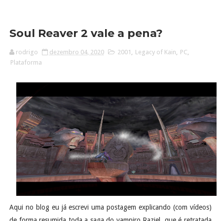
Soul Reaver 2 vale a pena?
rodrigo
dezembro 04, 2020
2001
,
Legacy of Kain
,
PC
,
Plataforma
Aqui no blog eu já escrevi uma postagem explicando (com vídeos)
de forma resumida toda a saga do vampiro Raziel, que é retratada