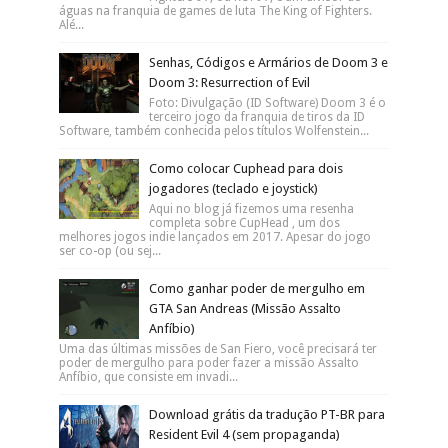
águas na franquia de games de luta The King of Fighters.
Alé...
Senhas, Códigos e Armários de Doom 3 e
Doom 3: Resurrection of Evil
Foto: Divulgação (ID Software) Doom 3 é o
terceiro jogo da franquia de tiros da ID
Software, também conhecida pelos títulos Wolfenstein...
Como colocar Cuphead para dois
jogadores (teclado e joystick)
Aqui no blog já fizemos uma resenha
completa sobre CupHead , um dos
melhores jogos indie lançados em 2017. Apesar do jogo
ser co-op (ou sej...
Como ganhar poder de mergulho em
GTA San Andreas (Missão Assalto
Anfíbio)
Uma das últimas missões de San Fiero, você precisará ter
poder de mergulho para poder fazer a missão Assalto
Anfíbio, que consiste em invadi...
Download grátis da tradução PT-BR para
Resident Evil 4 (sem propaganda)