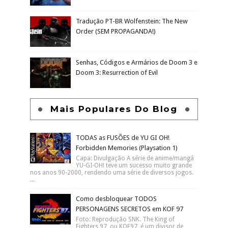
Tradução PT-BR Wolfenstein: The New
Order (SEM PROPAGANDA!)
Senhas, Códigos e Armários de Doom 3 e
Doom 3: Resurrection of Evil
Mais Populares Do Blog
TODAS as FUSÕES de YU GI OH!
Forbidden Memories (Playsation 1)
Capa: Divulgação A série de anime/mangá
YU-GI-OH! teve um sucesso muito grande
nos anos 90-2000, rendendo uma série de diversos jogos.
...
Como desbloquear TODOS
PERSONAGENS SECRETOS em KOF 97
Foto: Reprodução SNK. The King of
Fighters 97, ou KOF97, é um divisor de