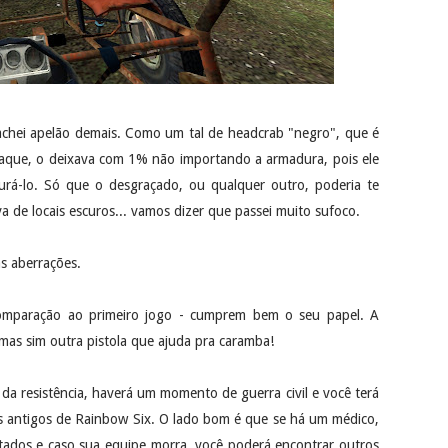
 achei apelão demais. Como um tal de headcrab "negro", que é
taque, o deixava com 1% não importando a armadura, pois ele
curá-lo. Só que o desgraçado, ou qualquer outro, poderia te
 de locais escuros... vamos dizer que passei muito sufoco.
s aberrações.
mparação ao primeiro jogo - cumprem bem o seu papel. A
mas sim outra pistola que ajuda pra caramba!
da resistência, haverá um momento de guerra civil e você terá
 antigos de Rainbow Six. O lado bom é que se há um médico,
itados e caso sua equipe morra, você poderá encontrar outros