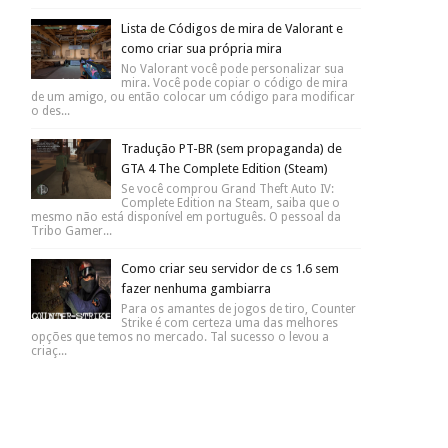
Lista de Códigos de mira de Valorant e
como criar sua própria mira
No Valorant você pode personalizar sua
mira. Você pode copiar o código de mira
de um amigo, ou então colocar um código para modificar
o des...
Tradução PT-BR (sem propaganda) de
GTA 4 The Complete Edition (Steam)
Se você comprou Grand Theft Auto IV:
Complete Edition na Steam, saiba que o
mesmo não está disponível em português. O pessoal da
Tribo Gamer...
Como criar seu servidor de cs 1.6 sem
fazer nenhuma gambiarra
Para os amantes de jogos de tiro, Counter
Strike é com certeza uma das melhores
opções que temos no mercado. Tal sucesso o levou a
criaç...