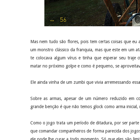
Mas nem tudo são flores, pois tem certas coisas que eu
um monstro clássico da franquia, mas que este em um a
te colocava algum vírus e tinha que esperar seu traje 
matar no próximo golpe e como é pequeno, se aproveitava
Ele ainda vinha de um zumbi que vivia arremessando essa
Sobre as armas, apesar de um número reduzido em co
grande benção é que não temos glock como arma inicial, 
Como o jogo trata um período de ditadura, por ser parte 
que comandar companheiros de forma parecida dos jogos
ele pode lhe curar a todo momento. Só que eles são lim