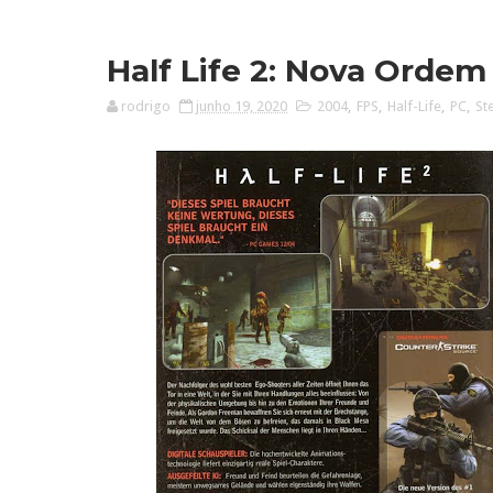
Half Life 2: Nova Ordem 
rodrigo
junho 19, 2020
2004
,
FPS
,
Half-Life
,
PC
,
St