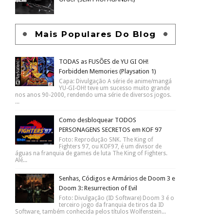
Mais Populares Do Blog
TODAS as FUSÕES de YU GI OH!
Forbidden Memories (Playsation 1)
Capa: Divulgação A série de anime/mangá
YU-GI-OH! teve um sucesso muito grande
nos anos 90-2000, rendendo uma série de diversos jogos.
...
Como desbloquear TODOS
PERSONAGENS SECRETOS em KOF 97
Foto: Reprodução SNK. The King of
Fighters 97, ou KOF97, é um divisor de
águas na franquia de games de luta The King of Fighters.
Alé...
Senhas, Códigos e Armários de Doom 3 e
Doom 3: Resurrection of Evil
Foto: Divulgação (ID Software) Doom 3 é o
terceiro jogo da franquia de tiros da ID
Software, também conhecida pelos títulos Wolfenstein...