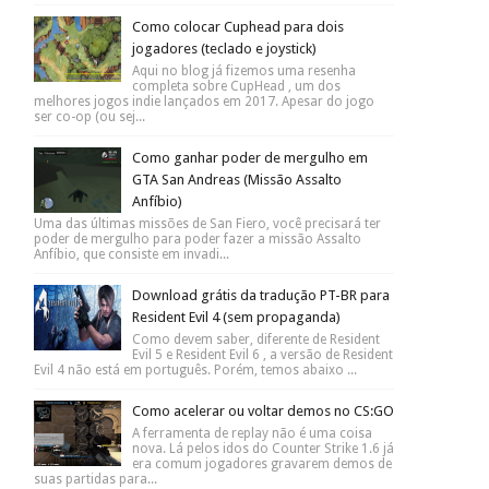
Como colocar Cuphead para dois
jogadores (teclado e joystick)
Aqui no blog já fizemos uma resenha
completa sobre CupHead , um dos
melhores jogos indie lançados em 2017. Apesar do jogo
ser co-op (ou sej...
Como ganhar poder de mergulho em
GTA San Andreas (Missão Assalto
Anfíbio)
Uma das últimas missões de San Fiero, você precisará ter
poder de mergulho para poder fazer a missão Assalto
Anfíbio, que consiste em invadi...
Download grátis da tradução PT-BR para
Resident Evil 4 (sem propaganda)
Como devem saber, diferente de Resident
Evil 5 e Resident Evil 6 , a versão de Resident
Evil 4 não está em português. Porém, temos abaixo ...
Como acelerar ou voltar demos no CS:GO
A ferramenta de replay não é uma coisa
nova. Lá pelos idos do Counter Strike 1.6 já
era comum jogadores gravarem demos de
suas partidas para...