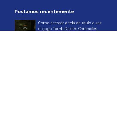
Postamos recentemente
Como acessar a tela de título e sair
do jogo Tomb Raider: Chronicles
Experimentei o primeiro Devil May
Cry e gostei
Irmãos do Gelo e Fogo, o mais
novo suplemento GRATUITO para
o RPG de Inclusão Reino Mágico
dos Pinguins
Análise de Final Fantasy VIII
clássico