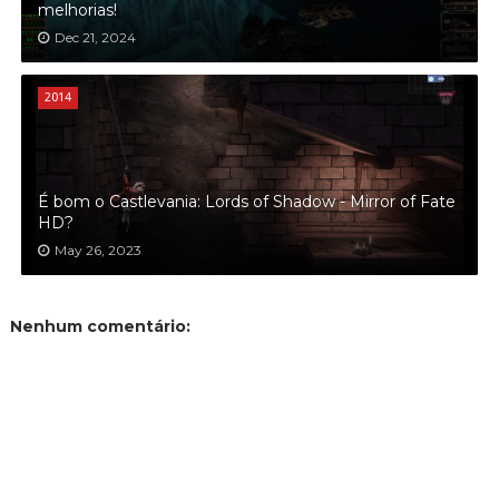
melhorias!
Dec 21, 2024
2014
É bom o Castlevania: Lords of Shadow - Mirror of Fate
HD?
May 26, 2023
Nenhum comentário: