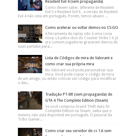
Resident Evil 4 (sem propaganda)
Como devem saber, diferente de Resident
Evil 5 e Resident Evil 6 , a versão de Resident
Evil 4 não está em português. Porém, temos abaixo ...
Como acelerar ou voltar demos no CS:GO
A ferramenta de replay não é uma coisa
nova. Lá pelos idos do Counter Strike 1.6 já
era comum jogadores gravarem demos de
suas partidas para...
Lista de Códigos de mira de Valorant e
como criar sua própria mira
No Valorant você pode personalizar sua
mira. Você pode copiar o código de mira
de um amigo, ou então colocar um código para modificar
o des...
Tradução PT-BR (sem propaganda) de
GTA 4 The Complete Edition (Steam)
Se você comprou Grand Theft Auto IV:
Complete Edition na Steam, saiba que o
mesmo não está disponível em português. O pessoal da
Tribo Gamer...
Como criar seu servidor de cs 1.6 sem