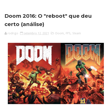
Doom 2016: O "reboot" que deu
certo (análise)
rodrigo
setembro 12, 2021
Doom
,
FPS
,
Steam