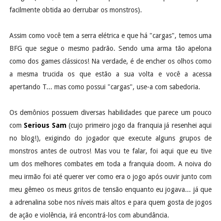
facilmente obtida ao derrubar os monstros).
Assim como você tem a serra elétrica e que há "cargas", temos uma
BFG que segue o mesmo padrão. Sendo uma arma tão apelona
como dos games clássicos! Na verdade, é de encher os olhos como
a mesma trucida os que estão a sua volta e você a acessa
apertando T... mas como possui "cargas", use-a com sabedoria.
Os demônios possuem diversas habilidades que parece um pouco
com
Serious Sam
(cujo primeiro jogo da franquia já resenhei aqui
no blog!), exigindo do jogador que execute alguns grupos de
monstros antes de outros! Mas vou te falar, foi aqui que eu tive
um dos melhores combates em toda a franquia doom. A noiva do
meu irmão foi até querer ver como era o jogo após ouvir junto com
meu gêmeo os meus gritos de tensão enquanto eu jogava... já que
a adrenalina sobe nos níveis mais altos e para quem gosta de jogos
de ação e violência, irá encontrá-los com abundância.