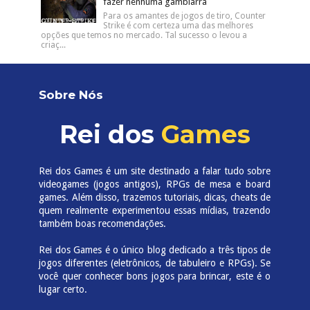
fazer nenhuma gambiarra
Para os amantes de jogos de tiro, Counter
Strike é com certeza uma das melhores
opções que temos no mercado. Tal sucesso o levou a
criaç...
Sobre Nós
Rei dos
Games
Rei dos Games é um site destinado a falar tudo sobre
videogames (jogos antigos), RPGs de mesa e board
games. Além disso, trazemos tutoriais, dicas, cheats de
quem realmente experimentou essas mídias, trazendo
também boas recomendações.
Rei dos Games é o único blog dedicado a três tipos de
jogos diferentes (eletrônicos, de tabuleiro e RPGs). Se
você quer conhecer bons jogos para brincar, este é o
lugar certo.