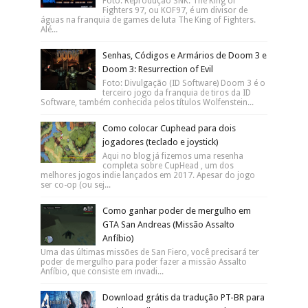
Foto: Reprodução SNK. The King of
Fighters 97, ou KOF97, é um divisor de
águas na franquia de games de luta The King of Fighters.
Alé...
Senhas, Códigos e Armários de Doom 3 e
Doom 3: Resurrection of Evil
Foto: Divulgação (ID Software) Doom 3 é o
terceiro jogo da franquia de tiros da ID
Software, também conhecida pelos títulos Wolfenstein...
Como colocar Cuphead para dois
jogadores (teclado e joystick)
Aqui no blog já fizemos uma resenha
completa sobre CupHead , um dos
melhores jogos indie lançados em 2017. Apesar do jogo
ser co-op (ou sej...
Como ganhar poder de mergulho em
GTA San Andreas (Missão Assalto
Anfíbio)
Uma das últimas missões de San Fiero, você precisará ter
poder de mergulho para poder fazer a missão Assalto
Anfíbio, que consiste em invadi...
Download grátis da tradução PT-BR para