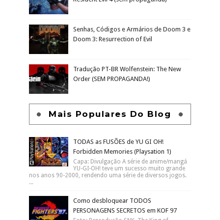
Senhas, Códigos e Armários de Doom 3 e
Doom 3: Resurrection of Evil
Tradução PT-BR Wolfenstein: The New
Order (SEM PROPAGANDA!)
Mais Populares Do Blog
TODAS as FUSÕES de YU GI OH!
Forbidden Memories (Playsation 1)
Capa: Divulgação A série de anime/mangá
YU-GI-OH! teve um sucesso muito grande
nos anos 90-2000, rendendo uma série de diversos jogos.
...
Como desbloquear TODOS
PERSONAGENS SECRETOS em KOF 97