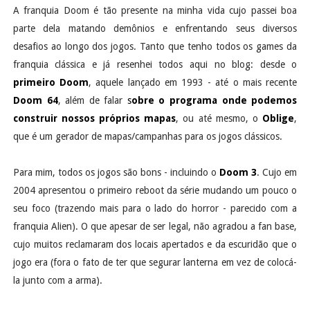
A franquia Doom é tão presente na minha vida cujo passei boa
parte dela matando demônios e enfrentando seus diversos
desafios ao longo dos jogos. Tanto que tenho todos os games da
franquia clássica e já resenhei todos aqui no blog: desde o
primeiro Doom
, aquele lançado em 1993 - até o mais recente
Doom 64
, além de falar
s
obre o programa onde podemos
construir nossos próprios mapas
, ou até mesmo, o
Oblige
,
que é um gerador de mapas/campanhas para os jogos clássicos.
Para mim, todos os jogos são bons - incluindo o
Doom 3
. Cujo em
2004 apresentou o primeiro reboot da série mudando um pouco o
seu foco (trazendo mais para o lado do horror - parecido com a
franquia Alien). O que apesar de ser legal, não agradou a fan base,
cujo muitos reclamaram dos locais apertados e da escuridão que o
jogo era (fora o fato de ter que segurar lanterna em vez de colocá-
la junto com a arma).